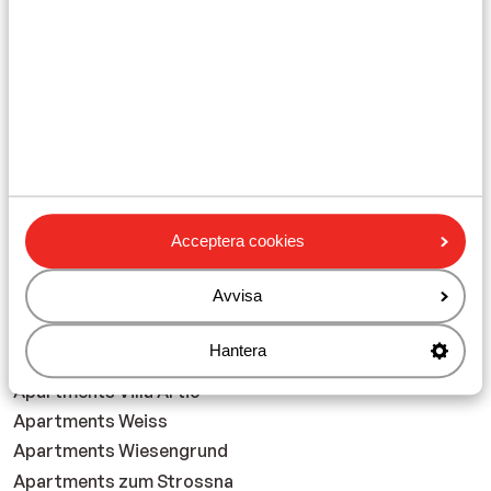
Apartments Margot
Apartments Matnall
Apartments Miramonti
Apartments Optimal
Apartments Pension Enzian
Apartments Pfisterhof
Apartments Pinzgauer Hohe
Apartments Pungg
Apartments Rosenhof
Acceptera cookies
Apartments Schmittenblick
Avvisa
Apartments Sonneck
Apartments Stockachhof
Hantera
Apartments Stocklhub
Apartments Villa Artic
Apartments Weiss
Apartments Wiesengrund
Apartments zum Strossna