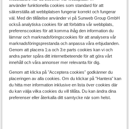
Apartments Bellevue halvpension
använder funktionella cookies som standard för att
Apartments Caribou
säkerställa att webbplatsen fungerar korrekt och fungerar
väl. Med din tillåtelse använder vi på Sunweb Group GmbH
Apartments Cesa Ruacia
också analytiska cookies för att förbättra vår webbplats,
Apartments Dias
preferenscookies för att komma ihåg den information du
Apartments Eckart
lämnar och marknadsföringscookies för att analysera vår
Apartments Elfriede
marknadsföringsprestanda och anpassa våra erbjudanden.
Genom att placera 1:a och 3:e parts cookies kan vi och
Apartments Evaldo
andra parter spåra ditt internetbeteende för att göra vårt
Apartments Gruner Baum Sasongen 2024 2025
innehåll och våra annonser mer relevanta för dig.
Apartments Hack
Genom att klicka på "Acceptera cookies" godkänner du
Apartments Hammerschmidt
placeringen av alla cookies. Om du klickar på "Hantera" kan
Apartments Horhager
du hitta mer information inklusive en lista över cookies där
Apartments Ideal
du kan välja vilka cookies du vill tillåta. Du kan ändra dina
Apartments Jagdhof
preferenser eller återkalla ditt samtycke när som helst.
Apartments Kaplenig
Apartments La Fonte
Apartments Landhaus Gertraud