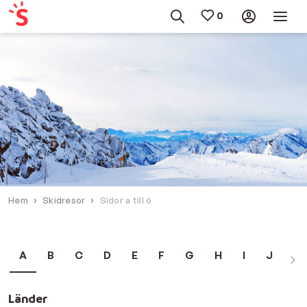
Hem
Skidresor
Sidor a till ö
A
B
C
D
E
F
G
H
I
J
K
Länder