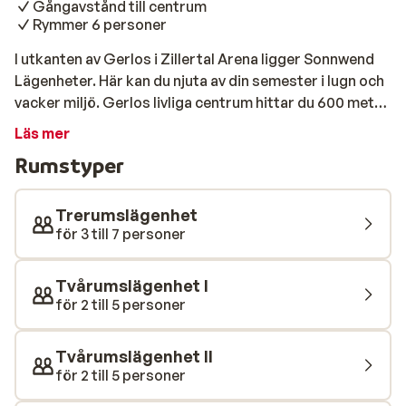
Gångavstånd till centrum
Rymmer 6 personer
I utkanten av Gerlos i Zillertal Arena ligger Sonnwend
Lägenheter. Här kan du njuta av din semester i lugn och
vacker miljö. Gerlos livliga centrum hittar du 600 meter
från lägenheterna, och skidbussen stannar bara en
Läs mer
kort promenad bort. De rymliga lägenheterna har en
Rumstyper
balkong eller terrass där du kan njuta av den varma
vintersolen efter en hel dag i pisterna. Lägenheterna
har också ett fullt utrustat kök med diskmaskin,
Trerumslägenhet
vattenkokare och kaffebryggare. De största
för 3 till 7 personer
lägenheterna rymmer upp till sex personer, så här kan
du njuta av din skidsemester i Gerlos med vänner eller
Tvårumslägenhet I
familj.
för 2 till 5 personer
Tvårumslägenhet II
för 2 till 5 personer