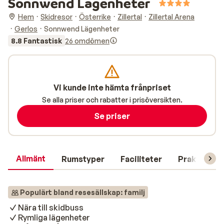
Sonnwend Lägenheter
Hem
Skidresor
Österrike
Zillertal
Zillertal Arena
Gerlos
Sonnwend Lägenheter
8.8 Fantastisk
26 omdömen
Vi kunde inte hämta frånpriset
Se alla priser och rabatter i prisöversikten.
Se priser
Allmänt
Rumstyper
Faciliteter
Praktisk in
Populärt bland resesällskap: familj
Nära till skidbuss
Rymliga lägenheter