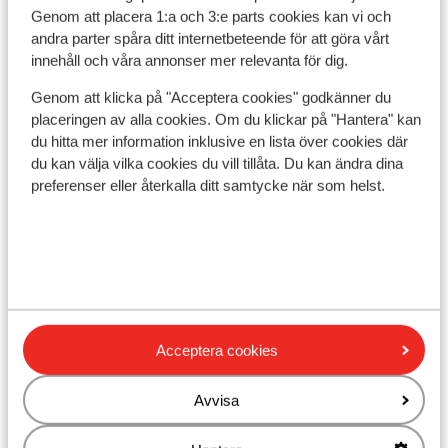
Avstånd till pist ca 950 m
Genom att placera 1:a och 3:e parts cookies kan vi och
andra parter spåra ditt internetbeteende för att göra vårt
Avstånd till skidbuss ca 100 m
innehåll och våra annonser mer relevanta för dig.
Avstånd till skidlift dorfbahn är ca 950 m:
isskogelbahn är ca 2,2 km
Genom att klicka på "Acceptera cookies" godkänner du
Närmaste kiosk ca 750 m
placeringen av alla cookies. Om du klickar på "Hantera" kan
du hitta mer information inklusive en lista över cookies där
Liftkort/Utrustning/Skidskola
du kan välja vilka cookies du vill tillåta. Du kan ändra dina
preferenser eller återkalla ditt samtycke när som helst.
Liftkort
Skidskola
Utrustning
Acceptera cookies
Andra boenden i Zillertal Arena
Avvisa