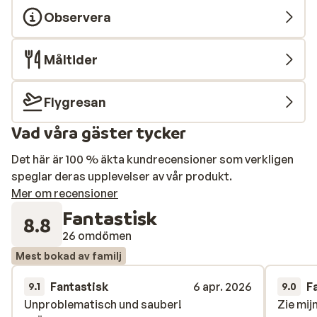
Observera
Måltider
Flygresan
Vad våra gäster tycker
Det här är 100 % äkta kundrecensioner som verkligen
speglar deras upplevelser av vår produkt.
Mer om recensioner
Fantastisk
8.8
26 omdömen
Mest bokad av familj
Fantastisk
6 apr. 2026
F
9.1
9.0
Unproblematisch und sauber!
Unproblematisch und sauber!
Zie mi
Zie mi