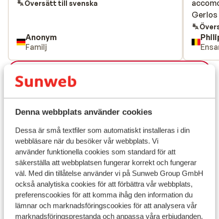
accomo
accomo
Översätt till svenska
Gerlos
Gerlos
Övers
Anonym
Phili
Familj
Ensa
Visa alla 26 omdömen
Läge
Denna webbplats använder cookies
Dessa är små textfiler som automatiskt installeras i din
webbläsare när du besöker vår webbplats. Vi
Visa på karta
använder funktionella cookies som standard för att
säkerställa att webbplatsen fungerar korrekt och fungerar
väl. Med din tillåtelse använder vi på Sunweb Group GmbH
också analytiska cookies för att förbättra vår webbplats,
preferenscookies för att komma ihåg den information du
I området
lämnar och marknadsföringscookies för att analysera vår
Avstånd till centrum: ca 600 m
marknadsföringsprestanda och anpassa våra erbjudanden.