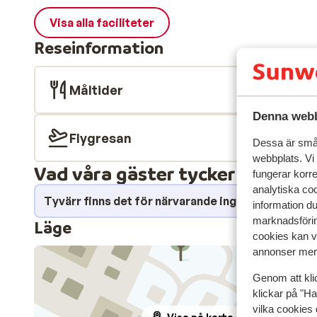
Visa alla faciliteter
Reseinformation
Måltider
Denna webb
Flygresan
Dessa är små 
webbplats. Vi
Vad våra gäster tycker
fungerar korr
analytiska coo
Tyvärr finns det för närvarande inga omdömen fö
information d
marknadsförin
Läge
cookies kan vi
annonser mer 
Genom att kli
klickar på "Ha
vilka cookies 