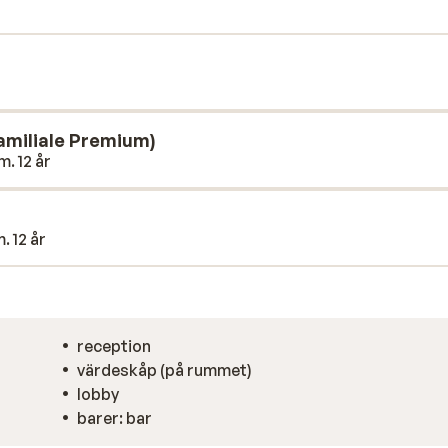
 i baren. För en typisk fransk middag är
ittar du alla typer av restauranger för en
miliale Premium)
m. 12 år
. 12 år
reception
värdeskåp (på rummet)
lobby
barer: bar