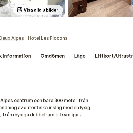
Visa alla 8 bilder
Deux Alpes
Hotel Les Flocons
k information
Omdömen
Läge
Liftkort/Utrust
ux Alpes centrum och bara 300 meter från
landning av autentiska inslag med en lyxig
, från mysiga dubbelrum till rymliga
nt badrum. Varje morgon börjar du dagen på
du redo för en dag i pisterna. Efter en