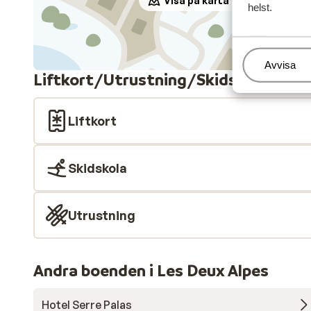
Visa på karta
helst.
Hantera
Avvisa
Liftkort/Utrustning/Skidskola
Liftkort
Skidskola
Utrustning
Andra boenden i Les Deux Alpes
Hotel Serre Palas