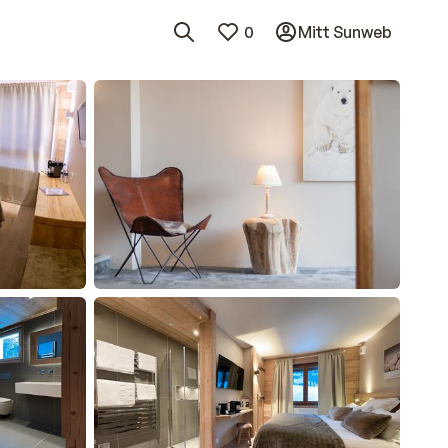
0
Mitt Sunweb