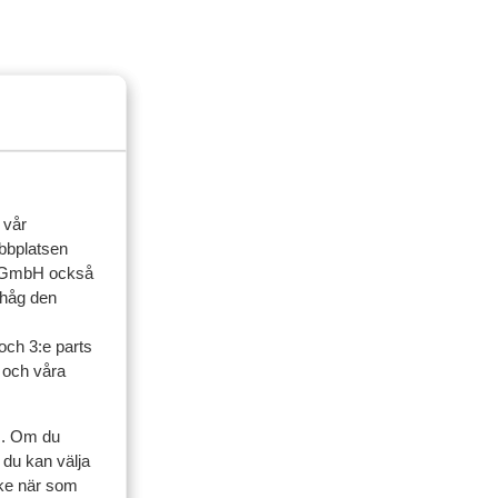
 vår
ebbplatsen
up GmbH också
ihåg den
och 3:e parts
l och våra
s. Om du
 du kan välja
ycke när som