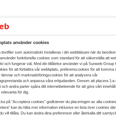
plats använder cookies
textfiler som automatiskt installeras i din webbläsare när du besöker
 använder funktionella cookies som standard för att säkerställa att w
ekt och fungerar väl. Med din tillåtelse använder vi på Sunweb Gro
kies för att förbättra vår webbplats, preferenscookies för att komma 
r detta boende.
u lämnar och marknadsföringscookies för att analysera vår
gsprestanda och anpassa våra erbjudanden. Genom att placera 1:a 
 och andra parter spåra ditt internetbeteende för att göra vårt innehål
relevanta för dig.
I området
cka på "Acceptera cookies" godkänner du placeringen av alla cookie
I centrum
ntera" kan du hitta mer information inklusive en lista över cookies där
Avstånd till pist ca 300 m
du vill tillåta. Du kan ändra dina preferenser eller återkalla ditt samt
Avstånd till skidbuss ca 150 m