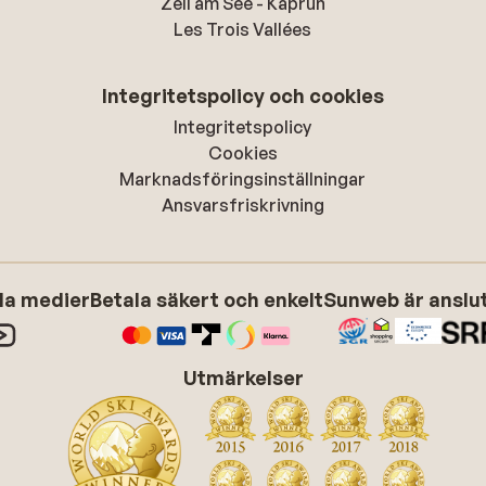
Zell am See - Kaprun
Les Trois Vallées
Integritetspolicy och cookies
Integritetspolicy
Cookies
Marknadsföringsinställningar
Ansvarsfriskrivning
ala medier
Betala säkert och enkelt
Sunweb är anslute
Utmärkelser