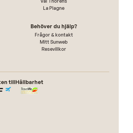
Val Thorens
La Plagne
Behöver du hjälp?
Frågor & kontakt
Mitt Sunweb
Resevillkor
n till
Hållbarhet