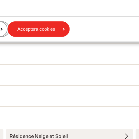
Avstånd till skidlift ca 300 m
Närmaste butiker ca 100 m
Närmaste restaurang ca 100 m
Acceptera cookies
Résidence Neige et Soleil