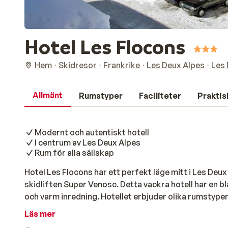
Hotel Les Flocons
Hem
Skidresor
Frankrike
Les Deux Alpes
Les 
Allmänt
Rumstyper
Faciliteter
Praktis
Modernt och autentiskt hotell
I centrum av Les Deux Alpes
Rum för alla sällskap
Hotel Les Flocons har ett perfekt läge mitt i Les De
skidliften Super Venosc. Detta vackra hotell har en b
och varm inredning. Hotellet erbjuder olika rumstyper
familjerum. Alla rum har en trendig design och ett fi
Läs mer
bästa sätt med en fyllig och god frukostbuffé, sen är 