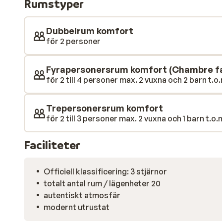
Rumstyper
trevlig dag i bergen kan du avsluta dagen med en drink
centrum av Les Deux Alpes den perfekta platsen. Här h
utsökt middag!
Dubbelrum komfort
för 2 personer
Fyrapersonersrum komfort (Chambre fa
för 2 till 4 personer max. 2 vuxna och 2 barn t.o.
Trepersonersrum komfort
för 2 till 3 personer max. 2 vuxna och 1 barn t.o.m
Faciliteter
Officiell klassificering: 3 stjärnor
totalt antal rum / lägenheter 20
autentiskt atmosfär
modernt utrustat