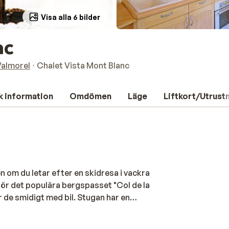
Visa alla 6 bilder
nc
Valmorel
Chalet Vista Mont Blanc
k information
Omdömen
Läge
Liftkort/Utrust
 om du letar efter en skidresa i vackra
för det populära bergspasset "Col de la
r de smidigt med bil. Stugan har en
Efter en dag i snön kan du värm dig med en
n med att njuta av en utsökt middag med