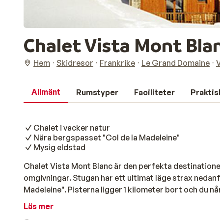
Chalet Vista Mont Bla
Hem
Skidresor
Frankrike
Le Grand Domaine
Allmänt
Rumstyper
Faciliteter
Praktis
Chalet i vacker natur
Nära bergspasset "Col de la Madeleine"
Mysig eldstad
Chalet Vista Mont Blanc är den perfekta destinationen
omgivningar. Stugan har ett ultimat läge strax nedan
Madeleine". Pisterna ligger 1 kilometer bort och du nå
traditionell inredning med en trevlig alpin atmosfär. 
Läs mer
god drink vid den sprakande eldstaden. Avsluta dage