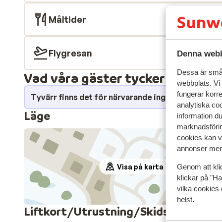
Måltider
Flygresan
Denna webb
Dessa är små 
Vad våra gäster tycker
webbplats. Vi
fungerar korr
Tyvärr finns det för närvarande inga omdömen fö
analytiska coo
Läge
information d
marknadsförin
cookies kan vi
annonser mer 
Visa på karta
Genom att kli
klickar på "Ha
vilka cookies 
helst.
Liftkort/Utrustning/Skidskola