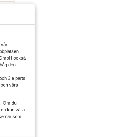
 vår
ebbplatsen
up GmbH också
ihåg den
och 3:e parts
l och våra
s. Om du
 du kan välja
ycke när som