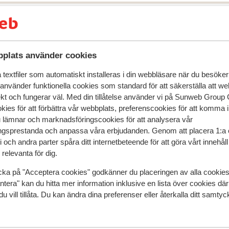
plats använder cookies
textfiler som automatiskt installeras i din webbläsare när du besöker
 använder funktionella cookies som standard för att säkerställa att w
ekt och fungerar väl. Med din tillåtelse använder vi på Sunweb Gro
r detta boende.
kies för att förbättra vår webbplats, preferenscookies för att komma 
u lämnar och marknadsföringscookies för att analysera vår
gsprestanda och anpassa våra erbjudanden. Genom att placera 1:a 
 och andra parter spåra ditt internetbeteende för att göra vårt innehål
I området
relevanta för dig.
Avstånd till centrum: celliers är ca 750 m
Avstånd till pist ca 1 km
cka på "Acceptera cookies" godkänner du placeringen av alla cookie
Avstånd till skidlift ca 1 km
ntera" kan du hitta mer information inklusive en lista över cookies där
du vill tillåta. Du kan ändra dina preferenser eller återkalla ditt samt
Närmaste restaurang ca 750 m