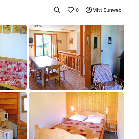
0
Mitt Sunweb