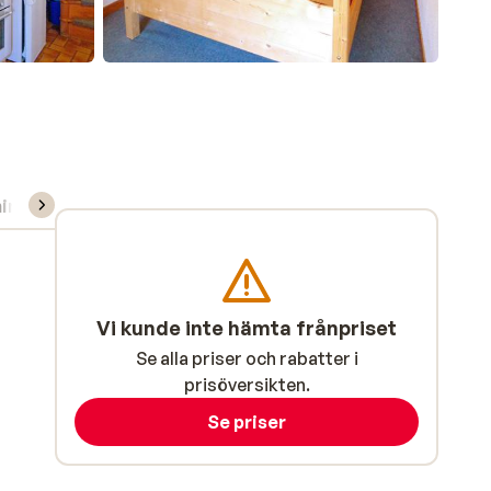
ning/Skidskola
Vi kunde inte hämta frånpriset
Se alla priser och rabatter i
prisöversikten.
Se priser