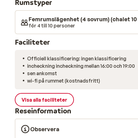
Rumstyper
hela familjen vid det mysiga matbordet!
Femrumslägenhet (4 sovrum) (chalet 10 
för 4 till 10 personer
Faciliteter
Officiell klassificering: ingen klassificering
incheckning incheckning mellan 16:00 och 19:00
sen ankomst
wi-fi på rummet (kostnadsfritt)
Visa alla faciliteter
Reseinformation
Observera