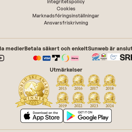
Integritetspolicy
Cookies
Marknadsföringsinställningar
Ansvarsfriskrivning
ala medier
Betala säkert och enkelt
Sunweb är anslute
Utmärkelser