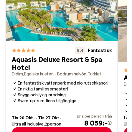
cirka 2800 år sedan, tros ha varit en helgedom till
guden Apollo och är en kulturell skatt som berikar din
resa på Bodrumhalvön.
Fantastisk
8.4
Aquasis Deluxe Resort & Spa
Hotel
Didim
Egeiska kusten - Bodrum halvön
Turkiet
An
En fantastisk vattenpark med nio rutschkanor!
Did
En riktig familjesemester!
S
Snygg och lyxig inredning
A
Swim-up-rum finns tillgängliga
S
H
pris per person från
Tis 20 Okt. - Tis 27 Okt.
Lör 
8 059:-
Ultra all inclusive
2
person
Ultr