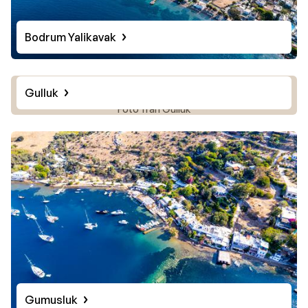
Bodrum Yalikavak
Gulluk
Foto från Gulluk
Gumusluk