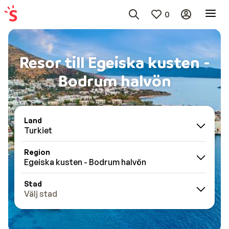
0
Resor till Egeiska kusten -
Bodrum halvön
Land
Turkiet
Region
Egeiska kusten - Bodrum halvön
Stad
Välj stad