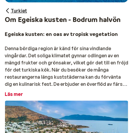
Turkiet
Om Egeiska kusten - Bodrum halvön
Egeiska kusten: en oas av tropisk vegetation
Denna bördiga region är känd för sina vindlande
vingårdar. Det soliga klimatet gynnar odlingen av en
mängd frukter och grönsaker, vilket gör det till en fröjd
för det turkiska kök. När du besöker de många
restaurangerna längs kuststäderna kan du förvänta
dig en kulinarisk fest. De erbjuder en överflöd av färsk
frukt, nyskördade grönsaker, grillat kött och sallader,
Läs mer
allt serverat antingen separat eller konstfullt blandat i
varje rätt. Dessa delikatesser är ofta ackompanjerade
av en rik variation av smakfulla såser. På samma sätt
som Spaniens tapas, har Turkiet sina mezés, små
utsökta smårätter som följs av färskt bröd.