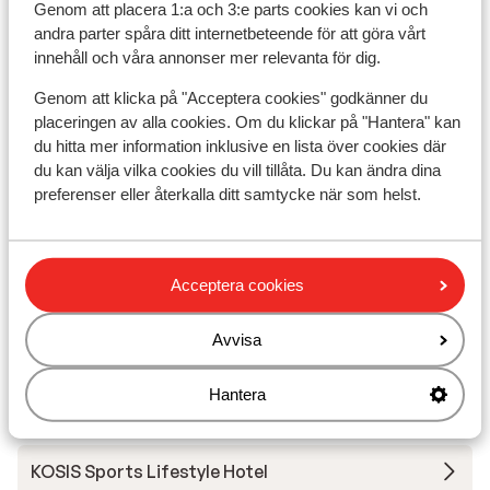
Genom att placera 1:a och 3:e parts cookies kan vi och
andra parter spåra ditt internetbeteende för att göra vårt
Lägenheter Höllwarth
innehåll och våra annonser mer relevanta för dig.
Genom att klicka på "Acceptera cookies" godkänner du
Hotel Crystal
placeringen av alla cookies. Om du klickar på "Hantera" kan
du hitta mer information inklusive en lista över cookies där
Mauracher Apartments
du kan välja vilka cookies du vill tillåta. Du kan ändra dina
preferenser eller återkalla ditt samtycke när som helst.
Hotel Malerhaus
Acceptera cookies
Zillertaler Suites
Avvisa
Chalet Villa Laura
Hantera
Hotel Bruno
KOSIS Sports Lifestyle Hotel