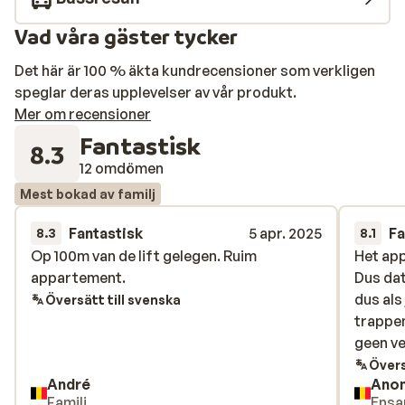
bara 100 meter från Apartments Optimal.
Vad våra gäster tycker
Det här är 100 % äkta kundrecensioner som verkligen
speglar deras upplevelser av vår produkt.
Mer om recensioner
Fantastisk
8.3
12 omdömen
Mest bokad av familj
Fantastisk
5 apr. 2025
Fa
8.3
8.1
Op 100m van de lift gelegen. Ruim
Op 100m van de lift gelegen. Ruim
Het app
Het app
appartement.
appartement.
Dus dat 
Dus dat 
dus als
dus als
Översätt till svenska
trappen
trappen
geen ve
geen ve
Övers
André
Ano
Familj
Ensa