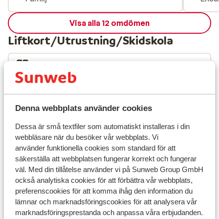
Visa alla 12 omdömen
Liftkort/Utrustning/Skidskola
Liftkort
Skidskola
Denna webbplats använder cookies
Utrustning
Dessa är små textfiler som automatiskt installeras i din
webbläsare när du besöker vår webbplats. Vi
använder funktionella cookies som standard för att
Andra boenden i Hochzillertal
säkerställa att webbplatsen fungerar korrekt och fungerar
väl. Med din tillåtelse använder vi på Sunweb Group GmbH
också analytiska cookies för att förbättra vår webbplats,
Apart Höllwarth
preferenscookies för att komma ihåg den information du
lämnar och marknadsföringscookies för att analysera vår
Apart Emma
marknadsföringsprestanda och anpassa våra erbjudanden.