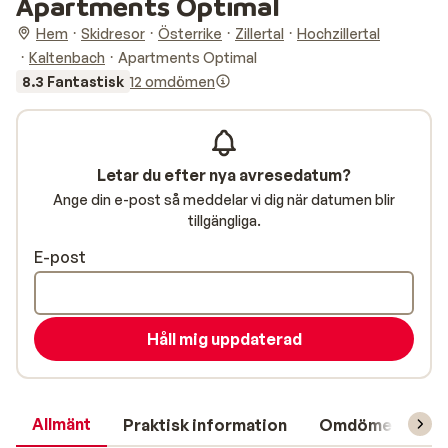
Apartments Optimal
Hem
Skidresor
Österrike
Zillertal
Hochzillertal
Kaltenbach
Apartments Optimal
8.3 Fantastisk
12 omdömen
Letar du efter nya avresedatum?
Ange din e-post så meddelar vi dig när datumen blir
tillgängliga.
E-post
Håll mig uppdaterad
Allmänt
Praktisk information
Omdömen
L