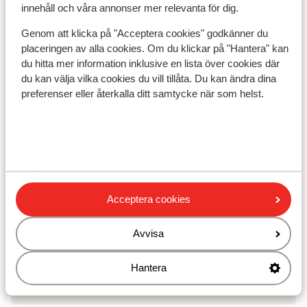
Närmaste butiker ca 20 m
innehåll och våra annonser mer relevanta för dig.
Närmaste kiosk ca 20 m
Genom att klicka på "Acceptera cookies" godkänner du
Liftkort/Utrustning/Skidskola
placeringen av alla cookies. Om du klickar på "Hantera" kan
du hitta mer information inklusive en lista över cookies där
du kan välja vilka cookies du vill tillåta. Du kan ändra dina
Liftkort
preferenser eller återkalla ditt samtycke när som helst.
Skidskola
Utrustning
Acceptera cookies
Andra boenden i Zell am See - Kaprun
Avvisa
Hotel Salzburgerhof
Hantera
People’s Hotel