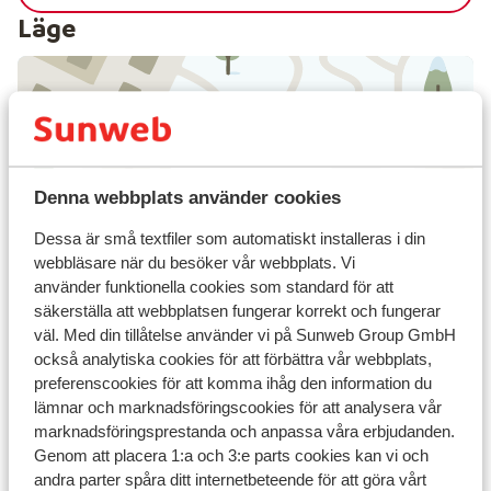
Läge
Visa på karta
Denna webbplats använder cookies
Dessa är små textfiler som automatiskt installeras i din
webbläsare när du besöker vår webbplats. Vi
I området
använder funktionella cookies som standard för att
I centrum
säkerställa att webbplatsen fungerar korrekt och fungerar
väl. Med din tillåtelse använder vi på Sunweb Group GmbH
Avstånd till flygplats salzburg ca 80 km
också analytiska cookies för att förbättra vår webbplats,
Avstånd till tågstation ca 350 m
preferenscookies för att komma ihåg den information du
Avstånd till längdåkningsspår ca 2 km
lämnar och marknadsföringscookies för att analysera vår
Avstånd till skidbuss ca 50 m
marknadsföringsprestanda och anpassa våra erbjudanden.
Avstånd till skidlift city express zell am see är ca
Genom att placera 1:a och 3:e parts cookies kan vi och
120 m
andra parter spåra ditt internetbeteende för att göra vårt