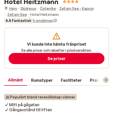
Hotel Heitzmann
Hem
Skidresor
Österrike
Zell am See - Kaprun
Zell am See
Hotel Heitzmann
8.8 Fantastisk
5 omdömen
Vi kunde inte hämta frånpriset
Se alla priser och rabatter i prisöversikten.
Se priser
Allmänt
Rumstyper
Faciliteter
Praktisk in
Populärt bland resesällskap: vänner
Mitt på gågatan
Gångavstånd till liften