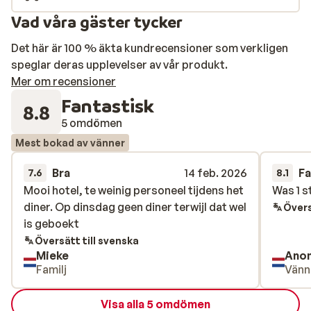
Vad våra gäster tycker
Det här är 100 % äkta kundrecensioner som verkligen
speglar deras upplevelser av vår produkt.
Mer om recensioner
Fantastisk
8.8
5 omdömen
Mest bokad av vänner
Bra
14 feb. 2026
Fa
7.6
8.1
Mooi hotel, te weinig personeel tijdens het
Mooi hotel, te weinig personeel tijdens het
Was 1 st
Was 1 st
diner. Op dinsdag geen diner terwijl dat wel
diner. Op dinsdag geen diner terwijl dat wel
Övers
is geboekt
is geboekt
Översätt till svenska
Mieke
Ano
Familj
Vänn
Visa alla 5 omdömen