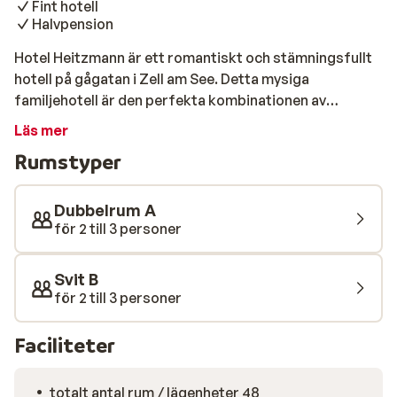
Fint hotell
Halvpension
Hotel Heitzmann är ett romantiskt och stämningsfullt
hotell på gågatan i Zell am See. Detta mysiga
familjehotell är den perfekta kombinationen av
tradition och modern komfort och är synligt inrett med
Läs mer
kärlek till detaljer. Rummen är stilfullt och omsorgsfullt
Rumstyper
inredda och har ett modernt badrum och en bekväm
sittgrupp. City Express-liften ligger bara 120 meter
bort. För en bit mat och en drink kan du besöka
Dubbelrum A
restaurangen, baren med chill-out lounge och, vid
för 2 till 3 personer
soligt väder, även den härliga terrassen.
Svit B
för 2 till 3 personer
Faciliteter
totalt antal rum / lägenheter 48