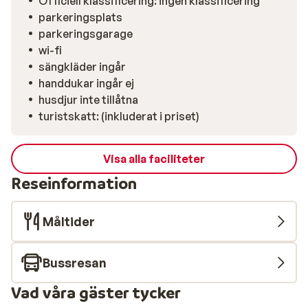
Officiell klassificering: ingen klassificering
parkeringsplats
parkeringsgarage
wi-fi
sängkläder ingår
handdukar ingår ej
husdjur inte tillåtna
turistskatt: (inkluderat i priset)
Visa alla faciliteter
Reseinformation
Måltider
Bussresan
Vad våra gäster tycker