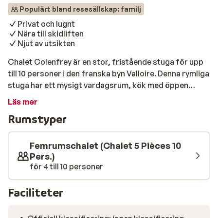
Populärt bland resesällskap: familj
Privat och lugnt
Nära till skidliften
Njut av utsikten
Chalet Colenfrey är en stor, fristående stuga för upp
till 10 personer i den franska byn Valloire. Denna rymliga
stuga har ett mysigt vardagsrum, kök med öppen
planlösning, 4 separata sovrum och 2 badrum. Det
Läs mer
finns också en stor balkong med utsikt över de vackra
Rumstyper
omgivningarna. Det mysiga centrumet i Valloire, där du
kan göra dina dagliga inköp, ligger 900 meter bort.
Backarna och skidliften ligger 250 meter från stugan.
Femrumschalet (Chalet 5 Pièces 10
Pers.)
för 4 till 10 personer
Faciliteter