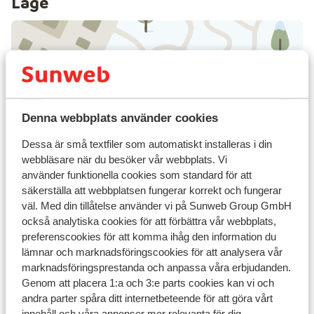
Läge
Visa på karta
Denna webbplats använder cookies
Dessa är små textfiler som automatiskt installeras i din
webbläsare när du besöker vår webbplats. Vi
I området
använder funktionella cookies som standard för att
Avstånd till centrum: ca 900 m
säkerställa att webbplatsen fungerar korrekt och fungerar
Avstånd till busshållplats ca 100 m
väl. Med din tillåtelse använder vi på Sunweb Group GmbH
Avstånd till pist ca 250 m
också analytiska cookies för att förbättra vår webbplats,
Avstånd till skidlift ca 220 m
preferenscookies för att komma ihåg den information du
Avstånd till skidskola ca 220 m
lämnar och marknadsföringscookies för att analysera vår
Närmaste kiosk ca 100 m
marknadsföringsprestanda och anpassa våra erbjudanden.
Genom att placera 1:a och 3:e parts cookies kan vi och
Liftkort/Utrustning/Skidskola
andra parter spåra ditt internetbeteende för att göra vårt
innehåll och våra annonser mer relevanta för dig.