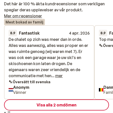
Det här är 100 % äkta kundrecensioner som verkligen
speglar deras upplevelser av vår produkt.
Mer om recensioner
Mest bokad av familj
Fantastisk
4 apr. 2026
F
8.9
8.9
De chalet op zich was meer dan in orde.
De chalet op zich was meer dan in orde.
Top m
Top m
Alles was aanwezig, alles was proper en er
Alles was aanwezig, alles was proper en er
Övers
was ruimte genoeg (wij waren met 7). Er
was ruimte genoeg (wij waren met 7). Er
was ook een garage waar je uw ski's en
was ook een garage waar je uw ski's en
skischoenen kon laten drogen. De
skischoenen kon laten drogen. De
eigenaars waren zeer vriendelijk en de
eigenaars waren zeer vriendelijk en de
communicatie met hen liep ook goed. Eén
communicatie met hen...
mer
puntje: de dichts bij zijnde winkel ligt niet
Översätt till svenska
Anonym
Dan
op 100m zoals op de website stond maar
Vänner
Famil
op een 800m. Nu voor ons was dat geen
probleem, was telkens een gezellig
Visa alla 2 omdömen
ochtend wandelingetje.