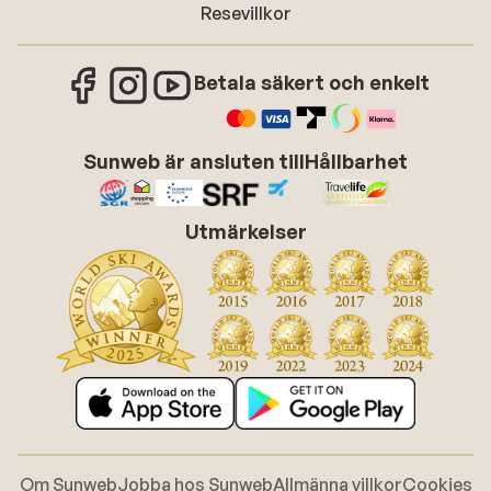
Resevillkor
Betala säkert och enkelt
Sunweb är ansluten till
Hållbarhet
Utmärkelser
Om Sunweb
Jobba hos Sunweb
Allmänna villkor
Cookies