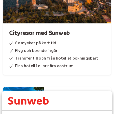
direktflyg, hotellvistelse och möjligheten att boka med
transfer, så att du reser smidigt och får så mycket tid
som möjligt på ditt resmål.
Cityresor med Sunweb
Se mycket på kort tid
Flyg och boende ingår
Transfer till och från hotellet bokningsbart
Fina hotell i eller nära centrum
Málaga - Spanien