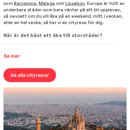
som
Barcelona
,
Màlaga
och
Lissabon
. Europa är fullt av
underbara städer som bara väntar på att bli upplevas,
så oavsett om du vill åka på en weekend, mitt i veckan,
eller en hel vecka, så har vi en cityresa för dig.
När är det bäst att åka till storstäder?
Fördelen med cityresor är att det finns massor att
uppleva även på t.ex. hösten och utanför den
Se mer
traditionella semestersäsongen. På en
storstadssemester finns det alltid massor av
spännande restauranger att utforska, en mängd
Se alla cityresor
butiker att besöka och en uppsjö aktiviteter uppleva,
året rumt. Att semestra i en storstad innebär också att
du kommer närmre den lokala kulturen.
Cityresor för alla!
Oavsett om du vill ta med barnen, din partner eller en
nära vän har vi billiga cityresor som passar dig. När du
bokar med din cityresa med Sunweb ingår alltid flyg