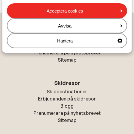
Acceptera cookies
Solresor
Avvisa
Resmål till solen
Erbjudanden på solresor
Hantera
Blogg
Prenumerera på nyhetsbrevet
Sitemap
Skidresor
Skiddestinationer
Erbjudanden på skidresor
Blogg
Prenumerera på nyhetsbrevet
Sitemap