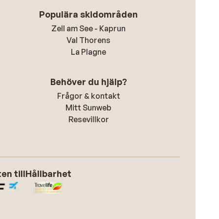
Populära skidområden
Zell am See - Kaprun
Val Thorens
La Plagne
Behöver du hjälp?
Frågor & kontakt
Mitt Sunweb
Resevillkor
n till
Hållbarhet