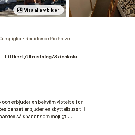
Visa alla 9 bilder
Campiglio
Residence Rio Falze
Liftkort/Utrustning/Skidskola
 och erbjuder en bekväm vistelse för
Residenset erbjuder en skyttelbuss till
boarden så snabbt som möjligt.
ullt utrustade. Det finns studior för 4
er. Det finns också en parkeringsplats per