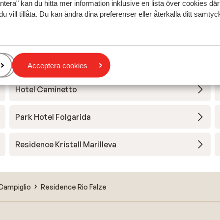
ntera" kan du hitta mer information inklusive en lista över cookies där
du vill tillåta. Du kan ändra dina preferenser eller återkalla ditt samt
Hotel Alaska
Hotel Ariston - halvpension
Acceptera cookies
Hotel Caminetto
Park Hotel Folgarida
Residence Kristall Marilleva
Campiglio
Residence Rio Falze