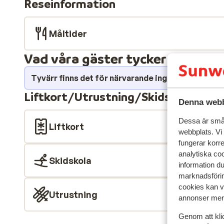
Reseinformation
lägenhet i garaget.
Måltider
Vad våra gäster tycker
Tyvärr finns det för närvarande inga omdömen fö
Liftkort/Utrustning/Skidskola
Denna webb
Dessa är små 
Liftkort
webbplats. Vi
fungerar korr
analytiska coo
Skidskola
information d
marknadsförin
cookies kan vi
Utrustning
annonser mer 
Genom att kli