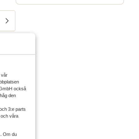
 vår
ebbplatsen
up GmbH också
ihåg den
och 3:e parts
l och våra
s. Om du