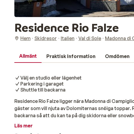
Residence Rio Falze
Hem
Skidresor
Italien
Val di Sole
Madonna di 
Allmänt
Praktisk information
Omdömen
Välj en studio eller lägenhet
Parkering i garaget
Shuttle till backarna
Residence Rio Falze ligger nära Madonna di Campiglio
gäster som vill njuta av Dolomiternas snöiga toppar. 
backarna så att du kan ta på dig skidorna eller snow
Lägenheterna är traditionellt inredda, välskötta och f
Läs mer
personer samt 3-rumslägenheter för upp till 8 person