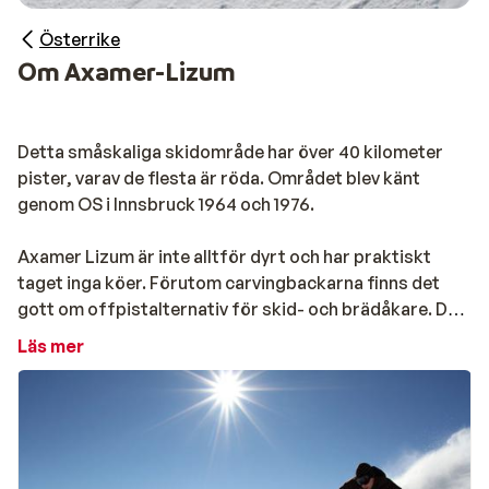
Österrike
Om Axamer-Lizum
Detta småskaliga skidområde har över 40 kilometer
pister, varav de flesta är röda. Området blev känt
genom OS i Innsbruck 1964 och 1976.
Axamer Lizum är inte alltför dyrt och har praktiskt
taget inga köer. Förutom carvingbackarna finns det
gott om offpistalternativ för skid- och brädåkare. Den
vackraste nedfarten i skidområdet är blue 1, en vacker
Läs mer
lång nedfart.