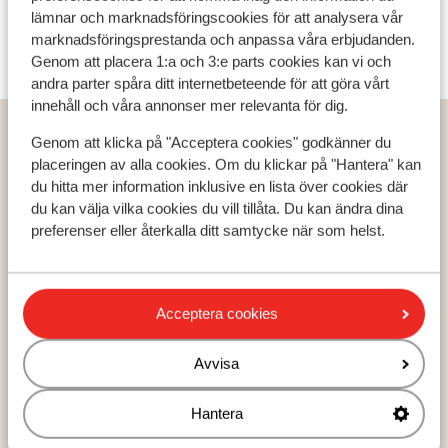
lämnar och marknadsföringscookies för att analysera vår
marknadsföringsprestanda och anpassa våra erbjudanden.
Axams
Genom att placera 1:a och 3:e parts cookies kan vi och
andra parter spåra ditt internetbeteende för att göra vårt
innehåll och våra annonser mer relevanta för dig.
Populära länder
Genom att klicka på "Acceptera cookies" godkänner du
Österrike
placeringen av alla cookies. Om du klickar på "Hantera" kan
Frankrike
du hitta mer information inklusive en lista över cookies där
Andorra
du kan välja vilka cookies du vill tillåta. Du kan ändra dina
preferenser eller återkalla ditt samtycke när som helst.
Populära destinationer
Acceptera cookies
Ski Amadé
Zell am See - Kaprun
Les Trois Vallées
Avvisa
Hantera
Populära skidområden