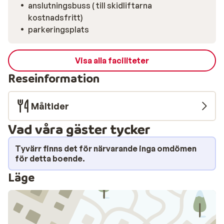
anslutningsbuss ( till skidliftarna
vill laga mat själv i det fullt utrustade köket på kvällen.
kostnadsfritt)
Läget är lugnt, strax utanför centrum, men med byn
parkeringsplats
och butikerna cirka 600 meter bort, är allt fortfarande
nära. Medan snön knastrar mjukt under dina fötter och
bergen sakta blir rosa i kvällssolen, känns det här som
Visa alla faciliteter
vintercamping när den är som bäst.
Reseinformation
Måltider
Vad våra gäster tycker
Tyvärr finns det för närvarande inga omdömen
för detta boende.
Läge