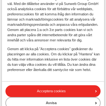
väl. Med din tillåtelse använder vi på Sunweb Group GmbH
också analytiska cookies för att förbättra vår webbplats,
Utrustning
preferenscookies för att komma ihåg den information du
lämnar och marknadsföringscookies för att analysera vår
marknadsföringsprestanda och anpassa våra erbjudanden.
Andra boenden i Val di Sole
Genom att placera 1:a och 3:e parts cookies kan vi och
andra parter spåra ditt internetbeteende för att göra vårt
innehåll och våra annonser mer relevanta för dig.
Monroc Hotel
Genom att klicka på "Acceptera cookies" godkänner du
Hotel Alaska
placeringen av alla cookies. Om du klickar på "Hantera" kan
du hitta mer information inklusive en lista över cookies där
du kan välja vilka cookies du vill tillåta. Du kan ändra dina
Holiday Mountain Boutique Hotel
preferenser eller återkalla ditt samtycke när som helst.
Wellness Hotel Luna
Acceptera cookies
Hotel Ariston - halvpension
Avvisa