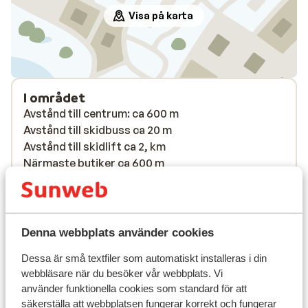
Visa på karta
I området
Avstånd till centrum: ca 600 m
Avstånd till skidbuss ca 20 m
Avstånd till skidlift ca 2, km
Närmaste butiker ca 600 m
Närmaste kiosk ca 50 m
På en huvudgata
Liftkort/Utrustning/Skidskola
Denna webbplats använder cookies
Dessa är små textfiler som automatiskt installeras i din
Liftkort
webbläsare när du besöker vår webbplats. Vi
använder funktionella cookies som standard för att
Skidskola
säkerställa att webbplatsen fungerar korrekt och fungerar