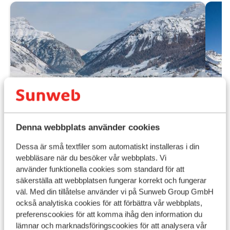
Denna webbplats använder cookies
Dessa är små textfiler som automatiskt installeras i din
webbläsare när du besöker vår webbplats. Vi
Ho
Fantastisk
9.6
använder funktionella cookies som standard för att
Livi
Hotel Lac Salin Spa & Mountain
säkerställa att webbplatsen fungerar korrekt och fungerar
Resort
1
väl. Med din tillåtelse använder vi på Sunweb Group GmbH
V
också analytiska cookies för att förbättra vår webbplats,
Livigno
Livigno
Italien
B
preferenscookies för att komma ihåg den information du
Utsökt mat
M
lämnar och marknadsföringscookies för att analysera vår