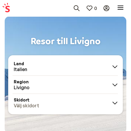
0
Resor till Livigno
Land
Italien
Region
Livigno
Skidort
Välj skidort