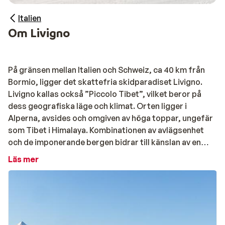
Italien
Om Livigno
På gränsen mellan Italien och Schweiz, ca 40 km från
Bormio, ligger det skattefria skidparadiset Livigno.
Livigno kallas också ”Piccolo Tibet”, vilket beror på
dess geografiska läge och klimat. Orten ligger i
Alperna, avsides och omgiven av höga toppar, ungefär
som Tibet i Himalaya. Kombinationen av avlägsenhet
och de imponerande bergen bidrar till känslan av en
orörd plats. Livigno har ett kallt högfjällsklimat med
Läs mer
långa, snöiga vintrar.
Detta område är lämpligt för nybörjare och redan
något avancerade skidåkare. Den längsta skidbacken
är ca 4 km lång och härligt bred. Livigno erbjuder också