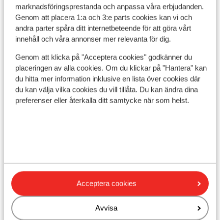
Skön spa-avdelning
marknadsföringsprestanda och anpassa våra erbjudanden.
Trendigt och modernt hotell
Genom att placera 1:a och 3:e parts cookies kan vi och
Direkt vid backen
andra parter spåra ditt internetbeteende för att göra vårt
pris per person från
Lör 28 Nov. - Lör 5 Dec.
Fre 
14 755:-
innehåll och våra annonser mer relevanta för dig.
Halvpension
2
person
Hal
Genom att klicka på "Acceptera cookies" godkänner du
Visa
placeringen av alla cookies. Om du klickar på "Hantera" kan
du hitta mer information inklusive en lista över cookies där
du kan välja vilka cookies du vill tillåta. Du kan ändra dina
preferenser eller återkalla ditt samtycke när som helst.
Populära skidorter
Acceptera cookies
Avvisa