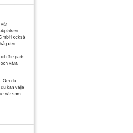
 vår
ebbplatsen
up GmbH också
ihåg den
ner
och 3:e parts
l och våra
 ensam
 2024
s. Om du
 du kan välja
ycke när som