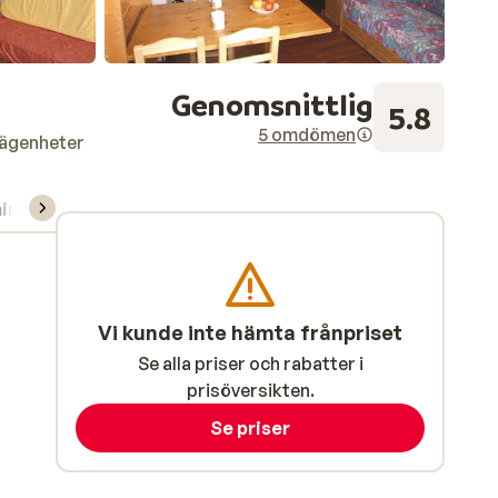
Genomsnittlig
5.8
5 omdömen
lägenheter
ning/Skidskola
Vi kunde inte hämta frånpriset
Se alla priser och rabatter i
prisöversikten.
Se priser