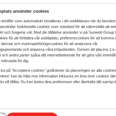
plats använder cookies
textfiler som automatiskt installeras i din webbläsare när du besöker
 använder funktionella cookies som standard för att säkerställa att w
ekt och fungerar väl. Med din tillåtelse använder vi på Sunweb Gro
kies för att förbättra vår webbplats, preferenscookies för att komma 
speglar deras upplevelser av vår produkt.
Mer om recensio
u lämnar och marknadsföringscookies för att analysera vår
gsprestanda och anpassa våra erbjudanden. Genom att placera 1:a 
 och andra parter spåra ditt internetbeteende för att göra vårt innehål
Mest bokad av
relevanta för dig.
2026
Fantastisk
14 dec.
9.6
cka på "Acceptera cookies" godkänner du placeringen av alla cookie
r my
r my
Superbly located for the local amenities and easy
Superbly located for the local amenities and easy
ntera" kan du hitta mer information inklusive en lista över cookies där
you
you
access to the slopes.
access to the slopes.
du vill tillåta. Du kan ändra dina preferenser eller återkalla ditt samt
the
the
Översätt till svenska
 to
r
AndrewM
Ensam
ing