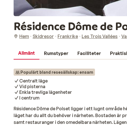
Résidence Dôme de Pol
Hem
Skidresor
Frankrike
Les Trois Vallées
Va
Allmänt
Rumstyper
Faciliteter
Praktis
Populärt bland resesällskap: ensam
Centralt läge
Vid pisterna
Enkla trevliga lägenheter
I centrum
Résidence Dôme de Polset ligger i ett lugnt område h
läget har du allt du behöver i närheten. Bostaden är pr
samt restauranger i den omedelbara närheten. Lägen