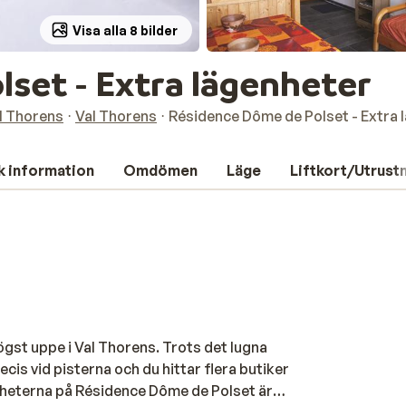
Visa alla 8 bilder
set - Extra lägenheter
l Thorens
Val Thorens
Résidence Dôme de Polset - Extra 
k information
Omdömen
Läge
Liftkort/Utrust
ögst uppe i Val Thorens. Trots det lugna
ecis vid pisterna och du hittar flera butiker
heterna på Résidence Dôme de Polset är