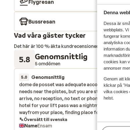
Flygresan
Denna webb
Bussresan
Dessa är små 
webbplats. Vi
Vad våra gäster tycker
fungerar korr
analytiska coo
Det här är 100 % äkta kundrecensioner som verkligen 
information d
Genomsnittlig
marknadsförin
5.8
cookies kan vi
5 omdömen
annonser mer 
Genomsnittlig
28 feb. 
5.0
Genom att kli
dome de posset was adequate accommodation fo
dome de posset was adequate accommodation fo
klickar på "Ha
needs near the pistes, but you are stranded when 
needs near the pistes, but you are stranded when 
vilka cookies 
helst.
arrive, no reception, no text or phone call ,finding 
arrive, no reception, no text or phone call ,finding 
hotel for your lift pass was a nightmare, its long
hotel for your lift pass was a nightmare, its long
wayfrom your place, finding place for your ?? keys
wayfrom your place, finding place for your ??...
me
collect ,what do you do with all your luggage it's
Översätt till svenska
Name
Ensam
impossible to cart that around with you as your do