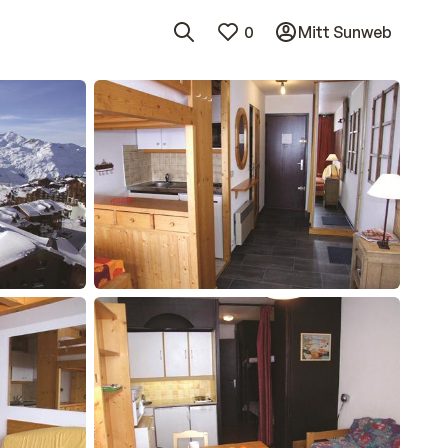
0
Mitt Sunweb