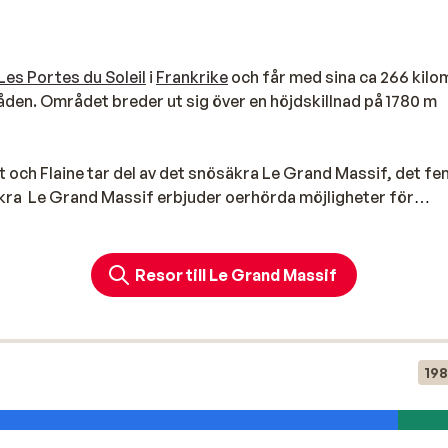
Les Portes du Soleil
i
Frankrike
och får med sina ca 266 kilo
den. Området breder ut sig över en höjdskillnad på 1780 m
 och Flaine tar del av det snösäkra Le Grand Massif, det f
kra Le Grand Massif erbjuder oerhörda möjligheter för
kidåkare kan ta sig an de många breda skidbackarna, som äve
Resor till Le Grand Massif
re stora snöparker som är de största i Europa. I Flaine hitta
h boardercross (varav en för barn). Väldigt erfarna skidåkar
att preparera. Det finns även gott om möjligheter för offpis
r Cascade, en vacker pist som är hela 14 kilometer lång.
198