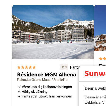
bara till bästa priset, har Sunweb rätt skidresor i A
lägenheter, men vi har också ett stort utbud av chale
inkluderas alltid liftkort i priset.
Do
Fantastisk
9.3
du
Résidence MGM Alhena
Sp
Flaine
Le Grand Massif
Frankrike
Flai
Värm upp dig i hälsoavdelningen
Denna webb
H
Härlig skidåkning
L
Fantastisk utsikt från balkongen
Dessa är små 
W
webbplats. Vi
S