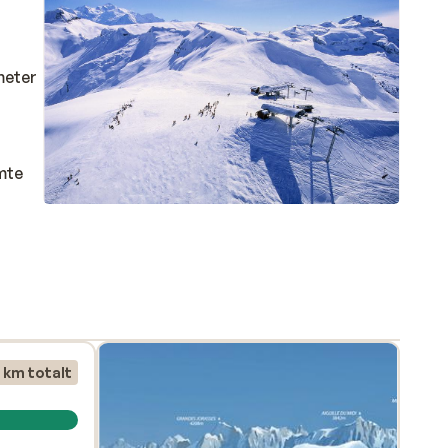
meter
emte
n är
r du
e kan
t-
 km totalt