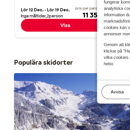
fungerar korr
analytiska coo
pris per person från
Lör 12 Dec. - Lör 19 Dec.
Lör 
11 351:-
information d
Inga måltider
2
person
Inga
marknadsförin
Visa
cookies kan vi
annonser mer 
Genom att kli
klickar på "Ha
vilka cookies 
Populära skidorter
helst.
Hantera
Avvisa