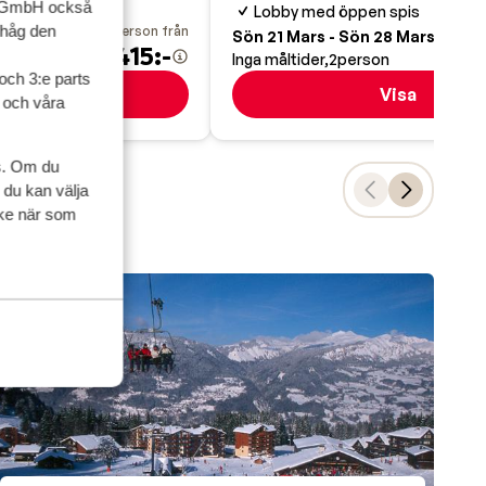
ter
up GmbH också
Lobby med öppen spis
ihåg den
pris per person från
pris pe
 Apr.
Sön 21 Mars - Sön 28 Mars
7 415:-
6
on
Inga måltider
2
person
och 3:e parts
Visa
Visa
l och våra
s. Om du
 du kan välja
ycke när som