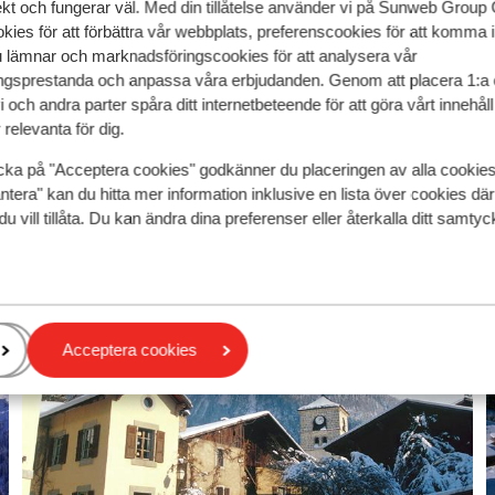
Wellnessfacilite
ekt och fungerar väl. Med din tillåtelse använder vi på Sunweb Gro
kies för att förbättra vår webbplats, preferenscookies för att komma 
pris per person från
12 Dec. - Lör 19 Dec.
Sön 11 Apr. - Sön 18
6 417:-
u lämnar och marknadsföringscookies för att analysera vår
 måltider
2
person
Inga måltider
2
pers
gsprestanda och anpassa våra erbjudanden. Genom att placera 1:a 
Visa
 och andra parter spåra ditt internetbeteende för att göra vårt innehål
relevanta för dig.
cka på "Acceptera cookies" godkänner du placeringen av alla cookie
ntera" kan du hitta mer information inklusive en lista över cookies där
du vill tillåta. Du kan ändra dina preferenser eller återkalla ditt samt
Acceptera cookies