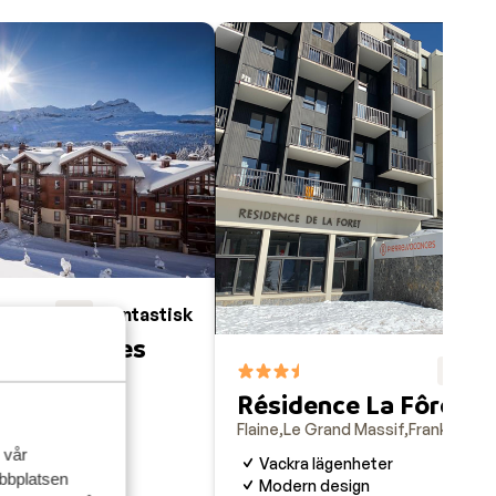
ch
Sunweb
Fantastisk
8.8
es Terrasses
F
8.4
Résidence La Fôret
sif
Frankrike
Flaine
Le Grand Massif
Frankrike
 vår
rna
Vackra lägenheter
ebbplatsen
lägenheter
Modern design