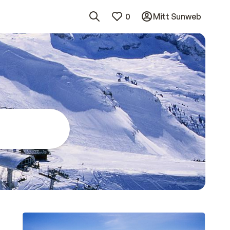
0
Mitt Sunweb