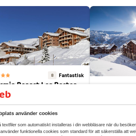
lperna för dig. Semesterbostäderna består främst av hotell o
t och alpstugor. När du bokar skidresor till Frankrike med 
Fantastisk
8
rmio Resort Les Portes
 Grand Massif -
Résidence L
ecialpris
d'Eos
ne
Le Grand Massif
Frankrike
Flaine
Le Grand Mas
plats använder cookies
alvpension som tillval
Lyxigt boende
yxlägenheter
textfiler som automatiskt installeras i din webbläsare när du besöker
Precis vid backa
ellnesscenter
 använder funktionella cookies som standard för att säkerställa att w
Vackert inredda 
kidbusshållplats framför dörren