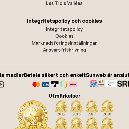
Les Trois Vallées
Integritetspolicy och cookies
Integritetspolicy
Cookies
Marknadsföringsinställningar
Ansvarsfriskrivning
ala medier
Betala säkert och enkelt
Sunweb är anslute
Utmärkelser