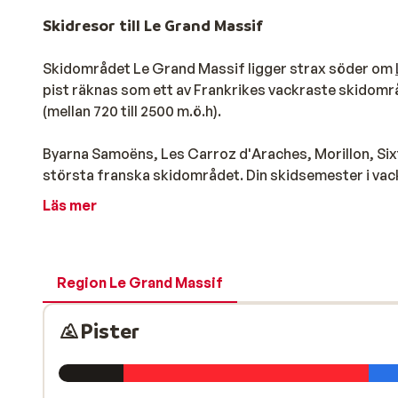
Skidresor till Le Grand Massif
Skidområdet Le Grand Massif ligger strax söder om
pist räknas som ett av Frankrikes vackraste skidområ
(mellan 720 till 2500 m.ö.h).
Byarna Samoëns, Les Carroz d'Araches, Morillon, Sixt
största franska skidområdet. Din skidsemester i vac
skidåkare på alla nivåer. Nybörjare och medelgoda s
Läs mer
bra anpassade för snowboardåkare.
På skidresor till Le Grand Massif kan du besöka hela t
hela tre parker med bl. a. diverse hoppmöjligheter oc
Region Le Grand Massif
utmana sig själva i backen Gers som är för brant för 
åkning där du kan göra långa åk. En rekommendation ä
Pister
Skidorter för alla typer av skidresor