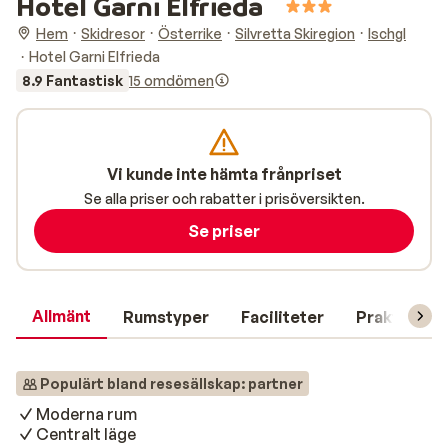
Hotel Garni Elfrieda
Hem
Skidresor
Österrike
Silvretta Skiregion
Ischgl
Hotel Garni Elfrieda
8.9 Fantastisk
15 omdömen
Vi kunde inte hämta frånpriset
Se alla priser och rabatter i prisöversikten.
Se priser
Allmänt
Rumstyper
Faciliteter
Praktisk in
Populärt bland resesällskap: partner
Moderna rum
Centralt läge