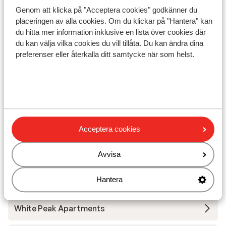
Liftkort/Utrustning/Skidskola
Genom att klicka på "Acceptera cookies" godkänner du
placeringen av alla cookies. Om du klickar på "Hantera" kan
Liftkort
du hitta mer information inklusive en lista över cookies där
du kan välja vilka cookies du vill tillåta. Du kan ändra dina
preferenser eller återkalla ditt samtycke när som helst.
Skidskola
Utrustning
Andra boenden i Silvretta Skiregion
Acceptera cookies
Hotel Fliana
Avvisa
Hotel Almhof
Hantera
White Peak Apartments