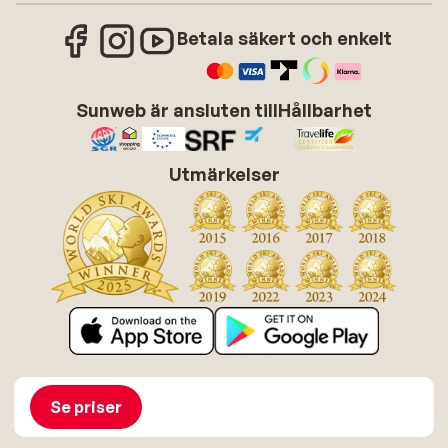
Betala säkert och enkelt
Sunweb är ansluten till
Hållbarhet
Utmärkelser
Om Sunweb
Jobba hos Sunweb
Allmänna villkor
Cookies
Se priser
Tillgänglighetsdirektiv
Ansvarsfriskrivning
Sitemap