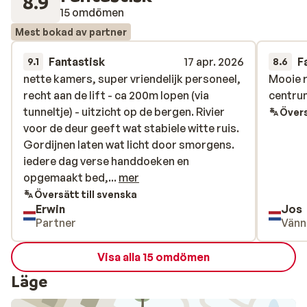
8.9
15 omdömen
Mest bokad av partner
Fantastisk
17 apr. 2026
F
9.1
8.6
nette kamers, super vriendelijk personeel,
nette kamers, super vriendelijk personeel,
Mooie r
Mooie r
recht aan de lift - ca 200m lopen (via
recht aan de lift - ca 200m lopen (via
centru
centru
tunneltje) - uitzicht op de bergen. Rivier
tunneltje) - uitzicht op de bergen. Rivier
Övers
voor de deur geeft wat stabiele witte ruis.
voor de deur geeft wat stabiele witte ruis.
Gordijnen laten wat licht door smorgens.
Gordijnen laten wat licht door smorgens.
iedere dag verse handdoeken en
iedere dag verse handdoeken en
opgemaakt bed, heerlijk ontbijt, ruime
opgemaakt bed,...
mer
skiruimte beneden met schoenwarmers
Översätt till svenska
Erwin
Jos
Partner
Vänn
Visa alla 15 omdömen
Läge