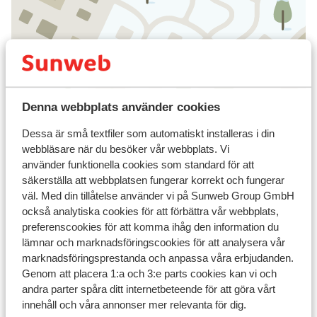
Visa på karta
Denna webbplats använder cookies
Dessa är små textfiler som automatiskt installeras i din
I området
webbläsare när du besöker vår webbplats. Vi
I utkanten av centrum
använder funktionella cookies som standard för att
Avstånd till centrum: ca 300 m
säkerställa att webbplatsen fungerar korrekt och fungerar
Avstånd till flygplats innsbruck är ca 100 km
väl. Med din tillåtelse använder vi på Sunweb Group GmbH
Avstånd till tågstation landeck är ca 30 km
också analytiska cookies för att förbättra vår webbplats,
Avstånd till pist ca 350 m
preferenscookies för att komma ihåg den information du
Avstånd till skidlift pardatschgratbahn a2 är ca
lämnar och marknadsföringscookies för att analysera vår
350 m
marknadsföringsprestanda och anpassa våra erbjudanden.
Genom att placera 1:a och 3:e parts cookies kan vi och
Närmaste kiosk ca 300 m
andra parter spåra ditt internetbeteende för att göra vårt
Närmaste restaurang ca 200 m
innehåll och våra annonser mer relevanta för dig.