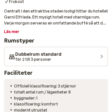
Frukost
Centralt i den attraktiva staden Ischgl hittar du hotellet
Garni Elfrieda. Ett mysigt hotell med charmiga rum.
Varje morgon serveras en omfattande buffé så att du
är redo för dagens utmaningar i pisten. Härifrån har du
Läs mer
bara en kort promenad till liften. Dessutom välkomnar
Rumstyper
staden dig med mycket bra afterski, barer och
restauranger.
Dubbelrum standard
för 2 till 3 personer
Faciliteter
Officiell klassificering: 3 stjärnor
totalt antal rum / lägenheter 8
byggnader: 1
klassificering: komfort
modernt utrustat