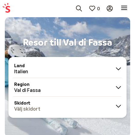
0
Resor till Val di Fassa
Land
Italien
Region
Val di Fassa
Skidort
Välj skidort