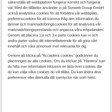
Uppvärmning i bastun
säkerställa att webbplatsen fungerar korrekt och fungerar
pris per person från
Lör 20 Mars - Lör 27 Mars
Sön
väl. Med din tillåtelse använder vi på Sunweb Group GmbH
10 468:-
Halvpension
2
person
Hal
också analytiska cookies för att förbättra vår webbplats,
preferenscookies för att komma ihåg den information du
Visa
lämnar och marknadsföringscookies för att analysera vår
marknadsföringsprestanda och anpassa våra erbjudanden.
Genom att placera 1:a och 3:e parts cookies kan vi och
andra parter spåra ditt internetbeteende för att göra vårt
innehåll och våra annonser mer relevanta för dig.
Populära skidorter
Genom att klicka på "Acceptera cookies" godkänner du
placeringen av alla cookies. Om du klickar på "Hantera" kan
du hitta mer information inklusive en lista över cookies där
du kan välja vilka cookies du vill tillåta. Du kan ändra dina
preferenser eller återkalla ditt samtycke när som helst.