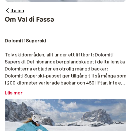
Italien
Om Val di Fassa
Dolomiti Superski
Tolv skidområden, allt under ett liftkort:
Dolomiti
Supersk
i! Det hisnande bergslandskapet i de italienska
Dolomiterna erbjuder en otrolig mängd backar:
Dolomiti Superski-passet ger tillgång till så många som
1 200 kilometer varierade backar och 450 liftar. Inte ens
den mest erfarna vintersportfantasten kommer att ha
Läs mer
tid att bli uttråkad här! Upplev bekvämligheten med ett
liftkort för områdena Val Gardena, Val di Fassa,
Arabba-Marmolada, Alta Badia, Cortina d'Ampezzo,
Kronplatz, Sextner Dolomiten, Valle di Fiemme, San
Martino di Castrozza, Valle Isarco, Trevalli-Moena och Ci