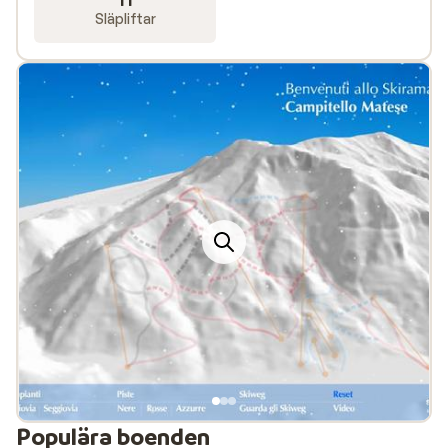
11
Även utan skidor är detta skidområde ett fantastiskt
Släpliftar
ställe att vara på, särskilt på den soliga Ciampedie-
platån i Cantianaccio. De små kan åka pulka till hjärtats
belåtenhet, prova på skidåkning och bo på "Kinderland"
i Canazei. "Kinderland" är en park för barn från 4 år och
uppåt där de kan leka spel och få sin första
introduktion till snön. Det finns också en lekplats i
Ciampac ovanför Alba, där skidlärare och handledare
erbjuder underhållning. För ungdomarna finns
snöparken i Pozza di Fassa. Området erbjuder ännu fler
sportmöjligheter som paragliding, isklättring,
snowtubing och pulkaåkning. Du kan enkelt besöka de
olika byarna med skidbuss för cirka 10 euro per person
och vecka. Kort sagt: det finns mycket att göra i Val di
Fassa, och det är ett lämpligt område för alla!
Ny modern linbana i Val di Fassa
Populära boenden