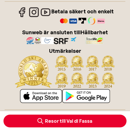
Betala säkert och enkelt
Sunweb är ansluten till
Hållbarhet
Utmärkelser
Om Sunweb
Jobba hos Sunweb
Allmänna villkor
Cookies
Resor till Val di Fassa
Tillgänglighetsdirektiv
Ansvarsfriskrivning
Sitemap