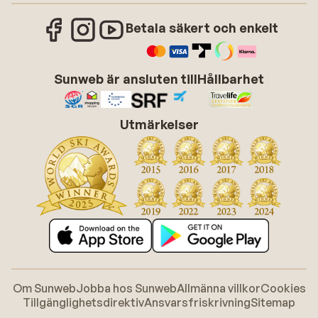
Betala säkert och enkelt
Sunweb är ansluten till
Hållbarhet
Utmärkelser
Om Sunweb
Jobba hos Sunweb
Allmänna villkor
Cookies
Tillgänglighetsdirektiv
Ansvarsfriskrivning
Sitemap