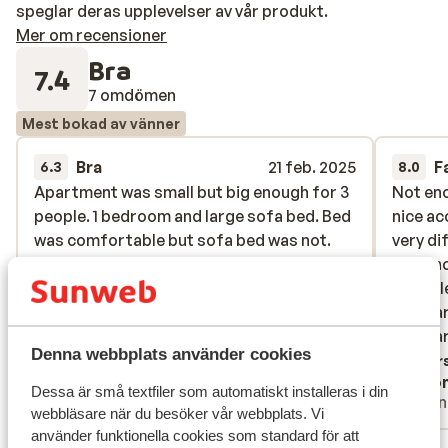
speglar deras upplevelser av vår produkt.
Mer om recensioner
Bra
7.4
7 omdömen
Mest bokad av vänner
Bra
21 feb. 2025
F
6.3
8.0
Apartment was small but big enough for 3
Apartment was small but big enough for 3
Not eno
Not eno
people. 1 bedroom and large sofa bed. Bed
people. 1 bedroom and large sofa bed. Bed
nice a
nice a
was comfortable but sofa bed was not.
was comfortable but sofa bed was not.
very di
very di
Soldeu ski area was 5 mins down the road
Soldeu ski area was 5 mins down the road
entranc
entranc
and there was a supermarket opposite. We
and there was a supermarket opposite. We
multipl
multipl
had to walk through the underground car
had to walk through the underground car
two pa
two pa
park to get from the main road to the
park to get...
mer
this pa
this pa
Denna webbplats använder cookies
apartment which was annoying - not many
Översätt till svenska
Övers
Anonym
Ano
restaurants close by - checking in was via
Dessa är små textfiler som automatiskt installeras i din
Vänner
Vänn
hotel Austria checkout was simple. There
webbläsare när du besöker vår webbplats. Vi
is a drag lift and snow park behind the
använder funktionella cookies som standard för att