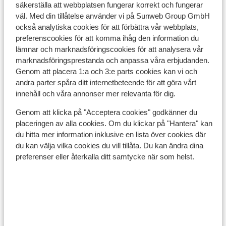
Visa alla 7 omdömen
hotel but you will have to walk up a small hill
säkerställa att webbplatsen fungerar korrekt och fungerar
if you wanted to return on skis
väl. Med din tillåtelse använder vi på Sunweb Group GmbH
Läge
också analytiska cookies för att förbättra vår webbplats,
preferenscookies för att komma ihåg den information du
lämnar och marknadsföringscookies för att analysera vår
marknadsföringsprestanda och anpassa våra erbjudanden.
Genom att placera 1:a och 3:e parts cookies kan vi och
Visa på karta
andra parter spåra ditt internetbeteende för att göra vårt
innehåll och våra annonser mer relevanta för dig.
Genom att klicka på "Acceptera cookies" godkänner du
placeringen av alla cookies. Om du klickar på "Hantera" kan
du hitta mer information inklusive en lista över cookies där
I området
du kan välja vilka cookies du vill tillåta. Du kan ändra dina
Avstånd till centrum: ca 2500 m
preferenser eller återkalla ditt samtycke när som helst.
Avstånd till flygplats ca 200 km
Avstånd till tågstation ca 24 km
Avstånd till skidbuss ca 300 m
Avstånd till skidlift ca 3000 m
Närmaste butiker ca 2500 m