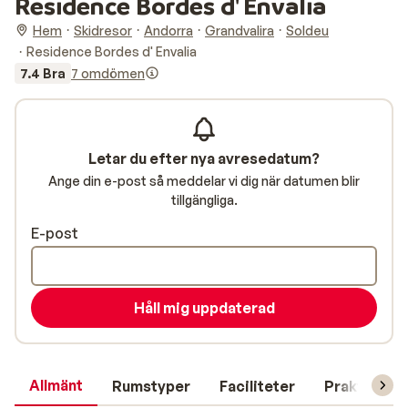
Residence Bordes d' Envalia
Hem
Skidresor
Andorra
Grandvalira
Soldeu
Residence Bordes d' Envalia
7.4 Bra
7 omdömen
Letar du efter nya avresedatum?
Ange din e-post så meddelar vi dig när datumen blir
tillgängliga.
E-post
Håll mig uppdaterad
Allmänt
Rumstyper
Faciliteter
Praktisk in