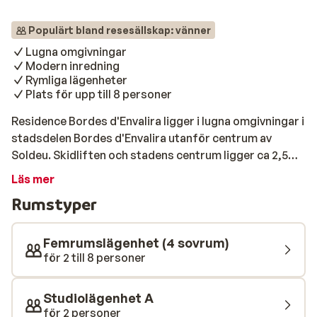
Populärt bland resesällskap: vänner
Lugna omgivningar
Modern inredning
Rymliga lägenheter
Plats för upp till 8 personer
Residence Bordes d'Envalira ligger i lugna omgivningar i
stadsdelen Bordes d'Envalira utanför centrum av
Soldeu. Skidliften och stadens centrum ligger ca 2,5
km från hotellet. Du bor i rymliga och modernt inredda
Läs mer
lägenheter med plats för mellan 2 och 8 personer, så du
Rumstyper
kan njuta av din skidsemester i Andorra med hela
familjen. Alla lägenheter har ett välutrustat kök där det
finns en bra möjlighet att tillreda semesterns läckra
Femrumslägenhet (4 sovrum)
måltider. Du kan också välja att äta ute i t.ex. Andorra
för 2 till 8 personer
La Vella eller någon av de andra pittoreska städerna i
närheten.
Studiolägenhet A
för 2 personer