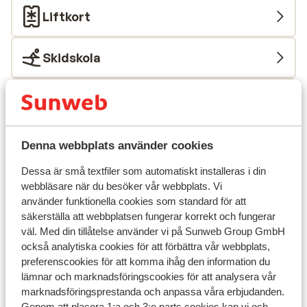
Liftkort
Skidskola
Utrustning
Andra boenden i Galibier Thabor
Denna webbplats använder cookies
Dessa är små textfiler som automatiskt installeras i din
Village Club Neaclub La Pulka
webbläsare när du besöker vår webbplats. Vi
använder funktionella cookies som standard för att
Chalet Le Panoramic
säkerställa att webbplatsen fungerar korrekt och fungerar
väl. Med din tillåtelse använder vi på Sunweb Group GmbH
också analytiska cookies för att förbättra vår webbplats,
Résidence Les Angeliers
preferenscookies för att komma ihåg den information du
lämnar och marknadsföringscookies för att analysera vår
marknadsföringsprestanda och anpassa våra erbjudanden.
Résidence Les Chalets de Valoria
Genom att placera 1:a och 3:e parts cookies kan vi och