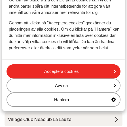
andra parter spåra ditt internetbeteende för att göra vårt
Résidence Les Chalets de Valoria - Extra
innehåll och våra annonser mer relevanta för dig.
lägenheter
Genom att klicka på "Acceptera cookies" godkänner du
placeringen av alla cookies. Om du klickar på "Hantera" kan
Résidence P&V Le Thabor - extrapris
du hitta mer information inklusive en lista över cookies där
du kan välja vilka cookies du vill tillåta. Du kan ändra dina
preferenser eller återkalla ditt samtycke när som helst.
Résidence P&V Le Thabor
Résidence Les Chalets du Galibier
Acceptera cookies
Résidence Les Chalets du Galibier (extra
Avvisa
lägenheter)
Hantera
Résidence Le Hameau de Valloire
Village Club Neaclub La Lauza