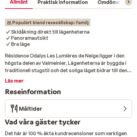
Allmänt
Praktisk information
Omdömen
L
Populärt bland resesällskap: familj
Skidåkning direkt till lägenheterna
Panoramautsikt
Bra läge
Résidence Odalys Les Lumières de Neige ligger i den
högsta delen av Valmeinier. Lägenheterna är byggda i
traditionell stugstil och det soliga läget bidrar till den
redan fantastiska panoramautsikten. Du kan se ut över
Läs mer
Mount Tabor och det berömda Galibierpasset. Du kan
Reseinformation
åka skidor ända fram till byggnaden, och Valmeinier
centrum är lätt att nå till fots. Det finns olika butiker,
restauranger och skidskolor i närheten. Résidence
Måltider
Odalys Les Lumières de Neige består av två vackra
Vad våra gäster tycker
stugbyggnader med totalt 145 lägenheter.
Det här är 100 % äkta kundrecensioner som verkligen