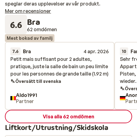
speglar deras upplevelser av vår produkt.
Mer om recensioner
Bra
6.6
62 omdömen
Mest bokad av familj
Bra
4 apr. 2026
Fa
7.6
10
Petit mais suffisant pour 2 adultes,
Petit mais suffisant pour 2 adultes,
Sehr fr
Sehr fr
pratique, juste la salle de bain un peu limite
pratique, juste la salle de bain un peu limite
Appart
Appart
pour les personnes de grande taille (1.92 m)
pour les personnes de grande taille (1.92 m)
Pisten,
Pisten,
wieder.
wieder.
Översätt till svenska
Övers
Aldo1991
Ano
Partner
Part
Visa alla 62 omdömen
Liftkort/Utrustning/Skidskola