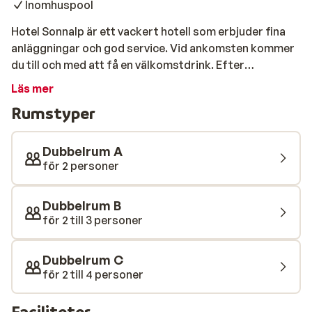
Inomhuspool
Hotel Sonnalp är ett vackert hotell som erbjuder fina
anläggningar och god service. Vid ankomsten kommer
du till och med att få en välkomstdrink. Efter
skidåkningen kan du koppla av i den vackra spa-
Läs mer
avdelningen där det finns en bastu, ett ångbad och en
Rumstyper
inomhuspool. Rummen är trevligt inredda och rymliga.
Hotel Sonnalp har det perfekta läget i förhållande till
centrum och skidliftarna. Detta är ett måste för varje
Dubbelrum A
skidåkare!
för 2 personer
Dubbelrum B
för 2 till 3 personer
Dubbelrum C
för 2 till 4 personer
Faciliteter