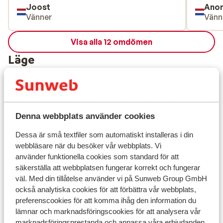
Joost
Ano
Vänner
Vänn
Visa alla 12 omdömen
Läge
Denna webbplats använder cookies
Visa på karta
Dessa är små textfiler som automatiskt installeras i din
webbläsare när du besöker vår webbplats. Vi
använder funktionella cookies som standard för att
säkerställa att webbplatsen fungerar korrekt och fungerar
I området
väl. Med din tillåtelse använder vi på Sunweb Group GmbH
Avstånd till centrum: ca 1,5 km
också analytiska cookies för att förbättra vår webbplats,
Avstånd till flygplats innsbruck är ca 90 km:
preferenscookies för att komma ihåg den information du
Salzburg ca 80 km
lämnar och marknadsföringscookies för att analysera vår
marknadsföringsprestanda och anpassa våra erbjudanden.