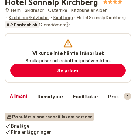
Hotel Sonnalp Kirchberg
Hem
Skidresor
Österrike
Kitzbüheler Alpen
Kirchberg/Kitzbühel
Kirchberg
Hotel Sonnalp Kirchberg
8.9 Fantastisk
12 omdömen
Vi kunde inte hämta frånpriset
Se alla priser och rabatter i prisöversikten.
Se priser
Allmänt
Rumstyper
Faciliteter
Praktisk in
Populärt bland resesällskap: partner
Bra läge
Fina anläggningar