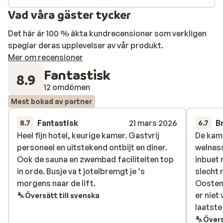
Vad våra gäster tycker
Det här är 100 % äkta kundrecensioner som verkligen
speglar deras upplevelser av vår produkt.
Mer om recensioner
Fantastisk
8.9
12 omdömen
Mest bokad av partner
Fantastisk
21 mars 2026
B
8.7
6.7
Heel fijn hotel, keurige kamer. Gastvrij
Heel fijn hotel, keurige kamer. Gastvrij
De kame
De kame
personeel en uitstekend ontbijt en diner.
personeel en uitstekend ontbijt en diner.
welness
welness
Ook de sauna en zwembad faciliteiten top
Ook de sauna en zwembad faciliteiten top
inbuet 
inbuet 
in orde. Busje va t jotelbremgt je ‘s
in orde. Busje va t jotelbremgt je ‘s
slecht 
slecht 
morgens naar de lift.
morgens naar de lift.
Oostenr
Oostenr
er niet 
er niet 
Översätt till svenska
laatste 
laatste 
Övers