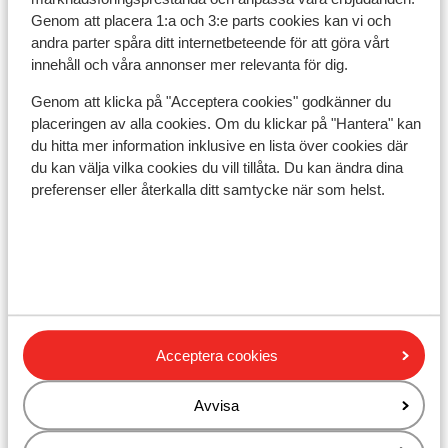
Avstånd till längdåkningsspår ca 1 km
Genom att placera 1:a och 3:e parts cookies kan vi och
Avstånd till skidbuss ca 150 m
andra parter spåra ditt internetbeteende för att göra vårt
Avstånd till skidlift maierl är ca 900 m: fleckalm är
innehåll och våra annonser mer relevanta för dig.
ca 4 km; pengelstein-lift är ca 3 km
Närmaste butiker ca 1,5 km
Genom att klicka på "Acceptera cookies" godkänner du
Närmaste restaurang ca 300 m
placeringen av alla cookies. Om du klickar på "Hantera" kan
du hitta mer information inklusive en lista över cookies där
Liftkort/Utrustning/Skidskola
du kan välja vilka cookies du vill tillåta. Du kan ändra dina
preferenser eller återkalla ditt samtycke när som helst.
Liftkort
Skidskola
Utrustning
Acceptera cookies
Andra boenden i Kirchberg/Kitzbühel
Avvisa