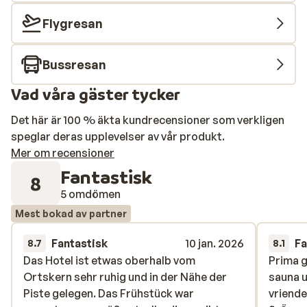
Flygresan
Bussresan
Vad våra gäster tycker
Det här är 100 % äkta kundrecensioner som verkligen
speglar deras upplevelser av vår produkt.
Mer om recensioner
Fantastisk
8
5 omdömen
Mest bokad av partner
Fantastisk
10 jan. 2026
Fa
8.7
8.1
Das Hotel ist etwas oberhalb vom
Das Hotel ist etwas oberhalb vom
Prima g
Prima g
Ortskern sehr ruhig und in der Nähe der
Ortskern sehr ruhig und in der Nähe der
sauna u
sauna u
Piste gelegen. Das Frühstück war
Piste gelegen. Das Frühstück war
vriende
vriende