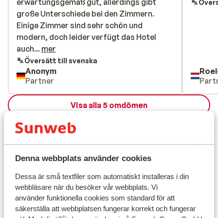
erwartungsgemäß gut, allerdings gibt
erwartungsgemäß gut, allerdings gibt
Övers
große Unterschiede bei den Zimmern.
große Unterschiede bei den Zimmern.
Einige Zimmer sind sehr schön und
Einige Zimmer sind sehr schön und
modern, doch leider verfügt das Hotel
modern, doch leider verfügt das Hotel
auch über ältere Zimmer, die nicht dem
auch...
mer
beschriebenen Standard entsprechen.
Översätt till svenska
Anonym
Roel
Partner
Part
Visa alla 5 omdömen
Läge
Denna webbplats använder cookies
Dessa är små textfiler som automatiskt installeras i din
Visa på karta
webbläsare när du besöker vår webbplats. Vi
använder funktionella cookies som standard för att
säkerställa att webbplatsen fungerar korrekt och fungerar