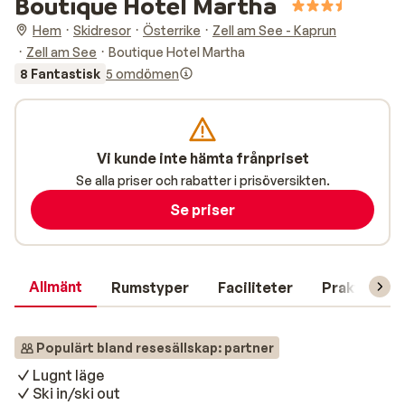
Boutique Hotel Martha
Hem
Skidresor
Österrike
Zell am See - Kaprun
Zell am See
Boutique Hotel Martha
8 Fantastisk
5 omdömen
Vi kunde inte hämta frånpriset
Se alla priser och rabatter i prisöversikten.
Se priser
Allmänt
Rumstyper
Faciliteter
Praktisk in
Populärt bland resesällskap: partner
Lugnt läge
Ski in/ski out