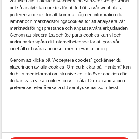
väl. Med din tillåtelse använder vi på Sunweb Group GmbH
också analytiska cookies för att förbättra vår webbplats,
I området
preferenscookies för att komma ihåg den information du
Avstånd till centrum: zell am see är ca 1,3 km
lämnar och marknadsföringscookies för att analysera vår
Avstånd till flygplats salzburg är ca 78 km
marknadsföringsprestanda och anpassa våra erbjudanden.
Avstånd till tågstation zell am see är ca 1,7 km
Genom att placera 1:a och 3:e parts cookies kan vi och
Avstånd till pist ca 350 m
andra parter spåra ditt internetbeteende för att göra vårt
Avstånd till längdåkningsspår ca 4 km
innehåll och våra annonser mer relevanta för dig.
Avstånd till skidbuss ca 20 m ( skidbuss är gratis
Genom att klicka på "Acceptera cookies" godkänner du
vid uppvisat liftkort / gäskort)
placeringen av alla cookies. Om du klickar på "Hantera" kan
Avstånd till skidlift schmittenhöhebahn &
du hitta mer information inklusive en lista över cookies där
trassxpress är ca 650 m: cityxpress är ca 1 km;
du kan välja vilka cookies du vill tillåta. Du kan ändra dina
sonnenalmbahn är ca 0,75 km
preferenser eller återkalla ditt samtycke när som helst.
Närmaste butiker ca 1 km
Närmaste kiosk ca 1,4 km
På en lätt sluttande väg
Liftkort/Utrustning/Skidskola