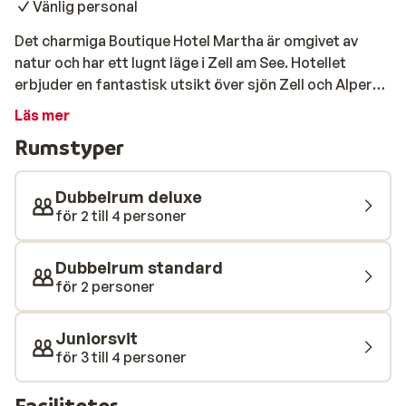
Vänlig personal
Det charmiga Boutique Hotel Martha är omgivet av
natur och har ett lugnt läge i Zell am See. Hotellet
erbjuder en fantastisk utsikt över sjön Zell och Alperna
och ligger precis vid skidbacken. Efter en hel dag i
Läs mer
backen kan du åka på dina skidor hela vägen tillbaka till
Rumstyper
hotellet! Sedan kan du avsluta dagen med att koppla av
i bastun eller ångbastun och ladda upp ny energi för
nästa dag. Rummen är stora och rena och fullt
Dubbelrum deluxe
utrustade. Dessutom gör den hjälpsamma personalen
för 2 till 4 personer
allt för att se till att din semester blir en succé.
Boutique Hotel Martha är definitivt ett måste för en
Dubbelrum standard
lyckad vintersemester.
för 2 personer
Juniorsvit
för 3 till 4 personer
Faciliteter