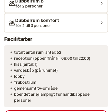
Dubbelrum B
med biobastu, finsk bastu och infraröd kabin. Här kan
för 2 personer
du koppla av helt och låta dina trötta muskler slappna
av innan du sätter dig till bords för en utsökt middag.
Dubbelrum komfort
Varje dag kan du njuta av en omfattande 4-rätters
för 2 till 3 personer
middag, salladsbuffé och temabufféer i den mysiga
restaurangen.
Faciliteter
totalt antal rum: antal: 62
reception (öppen från kl. 08:00 till 22:00)
hiss (antal: 1)
värdeskåp (på rummet)
lobby
frukostrum
gemensamt tv-område
boendet är ej lämpligt för handikappade
personer