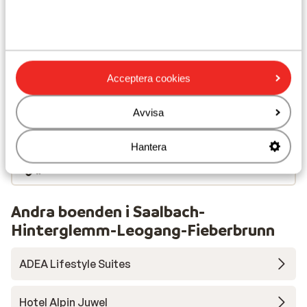
Närmaste kiosk ca 200 m
Liftkort/Utrustning/Skidskola
Acceptera cookies
Liftkort
Avvisa
Skidskola
Hantera
Utrustning
Andra boenden i Saalbach-
Hinterglemm-Leogang-Fieberbrunn
ADEA Lifestyle Suites
Hotel Alpin Juwel