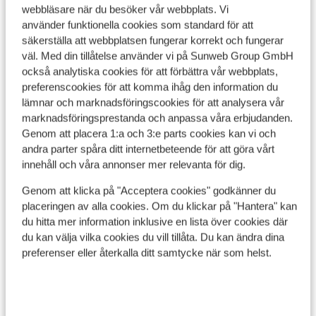
webbläsare när du besöker vår webbplats. Vi
använder funktionella cookies som standard för att
säkerställa att webbplatsen fungerar korrekt och fungerar
väl. Med din tillåtelse använder vi på Sunweb Group GmbH
också analytiska cookies för att förbättra vår webbplats,
Visa på karta
preferenscookies för att komma ihåg den information du
lämnar och marknadsföringscookies för att analysera vår
marknadsföringsprestanda och anpassa våra erbjudanden.
Genom att placera 1:a och 3:e parts cookies kan vi och
andra parter spåra ditt internetbeteende för att göra vårt
I området
innehåll och våra annonser mer relevanta för dig.
I centrum
Genom att klicka på "Acceptera cookies" godkänner du
Avstånd till flygplats salzburg ca 90 km
placeringen av alla cookies. Om du klickar på "Hantera" kan
Avstånd till tågstation zell am see ca 20 km
du hitta mer information inklusive en lista över cookies där
Avstånd till pist ca 20 m
du kan välja vilka cookies du vill tillåta. Du kan ändra dina
Avstånd till längdåkningsspår ca 250 m: ca 4 km
preferenser eller återkalla ditt samtycke när som helst.
Avstånd till skidbuss ca 100 m ( skidbuss är gratis
vid uppvisat liftkort)
Avstånd till skidlift ca 30 m: kohlmais ca 50m
Närmaste butiker ca 20 m