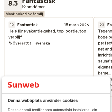
Fantastisk
8.3
19 omdömen
Mest bokad av familj
Fantastisk
18 mars 2026
Fa
10
9.1
Hele fijne vakantie gehad, top locatie, top
Hele fijne vakantie gehad, top locatie, top
Tegeno
Tegeno
verblijf
verblijf
kogelba
kogelba
perfect
perfect
Översätt till svenska
net and
net and
inricht
inricht
sauna’s
sauna’s
eigenaa
eigenaa
kamers 
kame..
Alleen 
Övers
Anonym
Joy
Vänner
Vänn
Denna webbplats använder cookies
Visa alla 19 omdömen
Läge
Dessa är små textfiler som automatiskt installeras i din