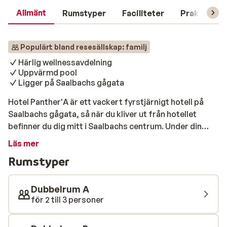
Allmänt
Rumstyper
Faciliteter
Praktisk in
Populärt bland resesällskap: familj
Härlig wellnessavdelning
Uppvärmd pool
Ligger på Saalbachs gågata
Hotel Panther'A är ett vackert fyrstjärnigt hotell på
Saalbachs gågata, så när du kliver ut från hotellet
befinner du dig mitt i Saalbachs centrum. Under din
vistelse på detta lyxhotell kan du använda dig av olika
Läs mer
lyxiga faciliteter som: en uppvärmd utomhuspool, ett
Rumstyper
stort hälsocenter, flera restauranger och en mysig
stuga med utsikt över gågatan. Skidliften ligger mindre
än 350 meter bort och om det finns tillräckligt med snö
Dubbelrum A
kan du åka ner direkt till hotellets entré. Efter en aktiv
för 2 till 3 personer
dag i bergen är den uppvärmda utomhuspoolen helt
perfekt. Det finns också ett omfattande hälsocenter