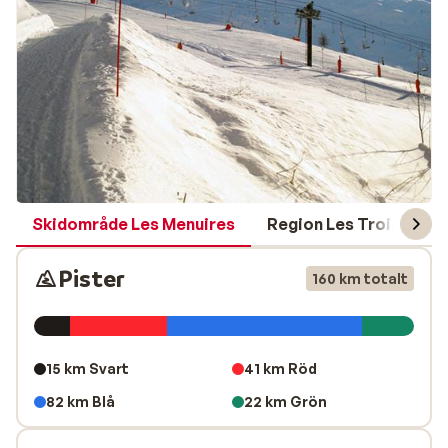
Skidområde Les Menuires
Region Les Trois Vallé
Pister
160 km totalt
15 km Svart
41 km Röd
82 km Blå
22 km Grön