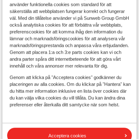
använder funktionella cookies som standard för att
Populära skidorter
säkerställa att webbplatsen fungerar korrekt och fungerar
väl. Med din tillåtelse använder vi på Sunweb Group GmbH
också analytiska cookies för att förbättra vår webbplats,
preferenscookies för att komma ihåg den information du
lämnar och marknadsföringscookies för att analysera vår
marknadsföringsprestanda och anpassa våra erbjudanden.
Genom att placera 1:a och 3:e parts cookies kan vi och
andra parter spåra ditt internetbeteende för att göra vårt
innehåll och våra annonser mer relevanta för dig.
Les Menuires
Genom att klicka på "Acceptera cookies" godkänner du
placeringen av alla cookies. Om du klickar på "Hantera" kan
Andra boenden i Les Menuires
du hitta mer information inklusive en lista över cookies där
du kan välja vilka cookies du vill tillåta. Du kan ändra dina
preferenser eller återkalla ditt samtycke när som helst.
Chalet Le Jardin de Rosalie
Chalet la Grange de Marcelline
Acceptera cookies