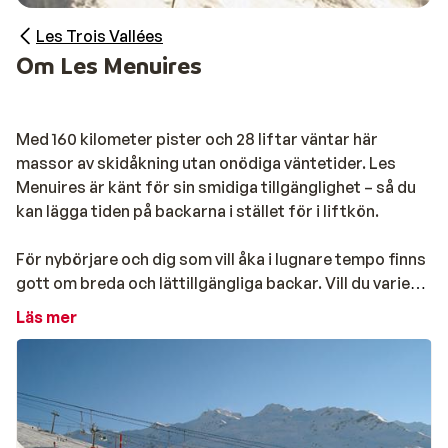
Les Trois Vallées
Om Les Menuires
Med 160 kilometer pister och 28 liftar väntar här
massor av skidåkning utan onödiga väntetider. Les
Menuires är känt för sin smidiga tillgänglighet – så du
kan lägga tiden på backarna i stället för i liftkön.
För nybörjare och dig som vill åka i lugnare tempo finns
gott om breda och lättillgängliga backar. Vill du variera
åkningen? Då har du nära till
Val Thorens
,
Méribel
och
Läs mer
Courchevel
– allt inom Les Trois Vallées.
Les Menuires är helt enkelt ett perfekt val för dig som
vill ha både enkelhet och variation på samma resa.