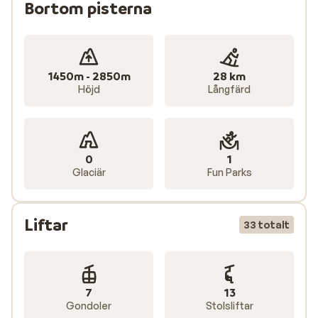
Bortom pisterna
1450m - 2850m
28 km
Höjd
Långfärd
0
1
Glaciär
Fun Parks
Liftar
33 totalt
7
13
Gondoler
Stolsliftar