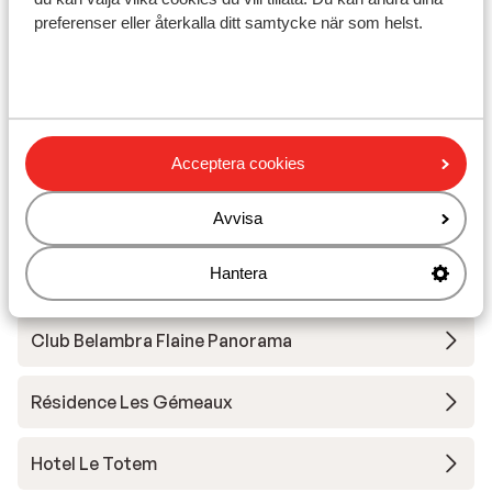
preferenser eller återkalla ditt samtycke när som helst.
Andra boenden i Le Grand Massif
Hotel MGM Les Suites d'Alexane
Hotel MGM Alhena
Acceptera cookies
Résidence MGM Alhena
Avvisa
Hantera
Résidence MGM Alexane
Club Belambra Flaine Panorama
Résidence Les Gémeaux
Hotel Le Totem