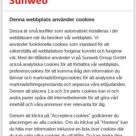
Denna webbplats använder cookies
I området
Dessa är små textfiler som automatiskt installeras i din
webbläsare när du besöker vår webbplats. Vi
I utkanten av centrum
använder funktionella cookies som standard för att
Olika ägare och inredning kan variera
säkerställa att webbplatsen fungerar korrekt och fungerar
Avstånd till pist ca 150 m
väl. Med din tillåtelse använder vi på Sunweb Group GmbH
Avstånd till skidskola ca 150 m
också analytiska cookies för att förbättra vår webbplats,
preferenscookies för att komma ihåg den information du
Liftkort/Utrustning/Skidskola
lämnar och marknadsföringscookies för att analysera vår
marknadsföringsprestanda och anpassa våra erbjudanden.
Liftkort
Genom att placera 1:a och 3:e parts cookies kan vi och
andra parter spåra ditt internetbeteende för att göra vårt
innehåll och våra annonser mer relevanta för dig.
Skidskola
Genom att klicka på "Acceptera cookies" godkänner du
placeringen av alla cookies. Om du klickar på "Hantera" kan
Utrustning
du hitta mer information inklusive en lista över cookies där
du kan välja vilka cookies du vill tillåta. Du kan ändra dina