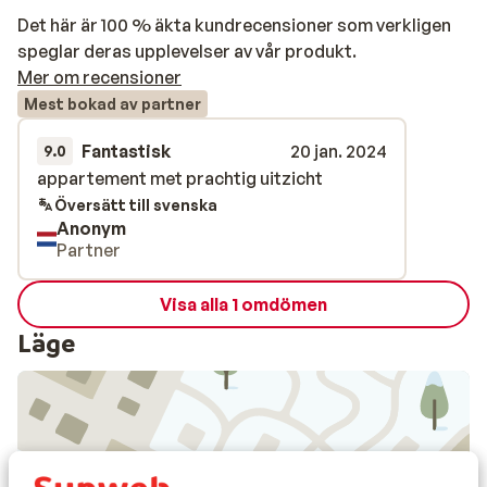
Det här är 100 % äkta kundrecensioner som verkligen
speglar deras upplevelser av vår produkt.
Mer om recensioner
Mest bokad av partner
Fantastisk
20 jan. 2024
9.0
appartement met prachtig uitzicht
appartement met prachtig uitzicht
Översätt till svenska
Anonym
Partner
Visa alla 1 omdömen
Läge
Visa på karta