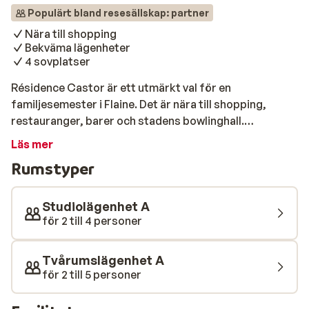
Populärt bland resesällskap: partner
Nära till shopping
Bekväma lägenheter
4 sovplatser
Résidence Castor är ett utmärkt val för en
familjesemester i Flaine. Det är nära till shopping,
restauranger, barer och stadens bowlinghall.
Résidence Castor består av välutrustade
Läs mer
studiolägenheter med plats för upp till 4 personer.
Rumstyper
Köket har ugn, mikrovågsugn och diskmaskin, så att du
kan förbereda dina semestermåltider på ett enkelt och
bekvämt sätt. Résidence Castor har också ett
Studiolägenhet A
skidförråd där du kan lämna dina skidor när du kommer
för 2 till 4 personer
tillbaka från backen.
Tvårumslägenhet A
för 2 till 5 personer