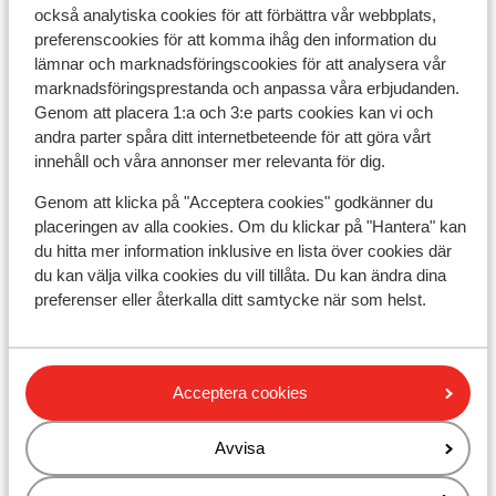
också analytiska cookies för att förbättra vår webbplats,
preferenscookies för att komma ihåg den information du
lämnar och marknadsföringscookies för att analysera vår
Andra boenden i Les Deux Alpes
marknadsföringsprestanda och anpassa våra erbjudanden.
Genom att placera 1:a och 3:e parts cookies kan vi och
Hotel Serre Palas
andra parter spåra ditt internetbeteende för att göra vårt
innehåll och våra annonser mer relevanta för dig.
Résidence Neige et Soleil
Genom att klicka på "Acceptera cookies" godkänner du
placeringen av alla cookies. Om du klickar på "Hantera" kan
Résidence l'Alpeggio
du hitta mer information inklusive en lista över cookies där
du kan välja vilka cookies du vill tillåta. Du kan ändra dina
preferenser eller återkalla ditt samtycke när som helst.
Chalet Grizzly
Base Camp Lodge Les Deux Alpes
Acceptera cookies
Hotel L'Orée des Pistes
Avvisa