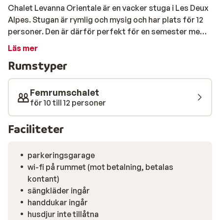
Chalet Levanna Orientale är en vacker stuga i Les Deux
Alpes. Stugan är rymlig och mysig och har plats för 12
personer. Den är därför perfekt för en semester med
familjen eller en grupp vänner. Chalet Levanna
Läs mer
Orientale är byggd i traditionell stil och inredningen är
Rumstyper
en elegant blandning av modernt och originaldetaljer
som träbjälkar och en stor öppen spis. Efter en aktiv
dag i den friska luften är det härligt att värma sig upp
Femrumschalet
vid elden och gå igenom dagen.
för 10 till 12 personer
Faciliteter
parkeringsgarage
wi-fi på rummet (mot betalning, betalas
kontant)
sängkläder ingår
handdukar ingår
husdjur inte tillåtna