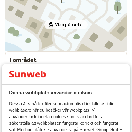
Visa på karta
I området
Avstånd till pist ca 50 m
Liftkort/Utrustning/Skidskola
Denna webbplats använder cookies
Liftkort
Dessa är små textfiler som automatiskt installeras i din
webbläsare när du besöker vår webbplats. Vi
Skidskola
använder funktionella cookies som standard för att
säkerställa att webbplatsen fungerar korrekt och fungerar
väl. Med din tillåtelse använder vi på Sunweb Group GmbH
Utrustning