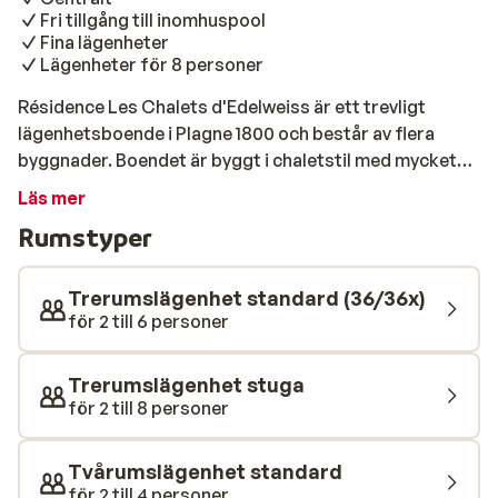
Fri tillgång till inomhuspool
Fina lägenheter
Lägenheter för 8 personer
Résidence Les Chalets d'Edelweiss är ett trevligt
lägenhetsboende i Plagne 1800 och består av flera
byggnader. Boendet är byggt i chaletstil med mycket
atmosfär. De rymliga lägenheterna för upp till 8
Läs mer
personer är fint inredda med ett välutrustat pentry och
Rumstyper
balkong eller terass. Här bor du i La Planges centrum
och Bara några steg bort ligger pisten. På Les Chalets
d'Edelweis finns även en uppvärmd inomhuspool.
Trerumslägenhet standard (36/36x)
för 2 till 6 personer
Trerumslägenhet stuga
för 2 till 8 personer
Tvårumslägenhet standard
för 2 till 4 personer