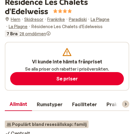
Résidence Les Chalets
d'Edelweiss
Hem
Skidresor
Frankrike
Paradiski
La Plagne
La Plagne
Résidence Les Chalets d'Edelweiss
7 Bra
28 omdömen
Vi kunde inte hämta frånpriset
Se alla priser och rabatter i prisöversikten.
Se priser
Allmänt
Rumstyper
Faciliteter
Praktisk in
Populärt bland resesällskap: familj
Centralt