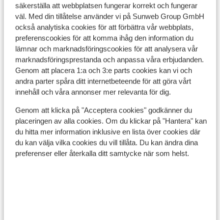
renouve
säkerställa att webbplatsen fungerar korrekt och fungerar
appart
väl. Med din tillåtelse använder vi på Sunweb Group GmbH
C est j
också analytiska cookies för att förbättra vår webbplats,
preferenscookies för att komma ihåg den information du
dormir 
Visa på karta
lämnar och marknadsföringscookies för att analysera vår
deuxièm
marknadsföringsprestanda och anpassa våra erbjudanden.
nous lo
Genom att placera 1:a och 3:e parts cookies kan vi och
dernièr
andra parter spåra ditt internetbeteende för att göra vårt
dynamiq
innehåll och våra annonser mer relevanta för dig.
respons
I området
que le 
Genom att klicka på "Acceptera cookies" godkänner du
Avstånd till centrum: ca 150 m
placeringen av alla cookies. Om du klickar på "Hantera" kan
passé u
Avstånd till flygplats airport lyon är ca 200 km:
du hitta mer information inklusive en lista över cookies där
organi
Airport Geneve är ca 150,0 km
du kan välja vilka cookies du vill tillåta. Du kan ändra dina
équipem
Avstånd till tågstation aime la plagne är ca 31 km
preferenser eller återkalla ditt samtycke när som helst.
organi
Avstånd till pist ca 30 m
uniquem
Avstånd till skidlift ca 100 m
corresp
Närmaste kiosk ca 250 m
proposé
Liftkort/Utrustning/Skidskola
notre sé
négatif