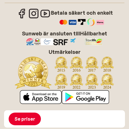
Betala säkert och enkelt
Sunweb är ansluten till
Hållbarhet
Utmärkelser
Om Sunweb
Jobba hos Sunweb
Allmänna villkor
Cookies
Se priser
Tillgänglighetsdirektiv
Ansvarsfriskrivning
Sitemap