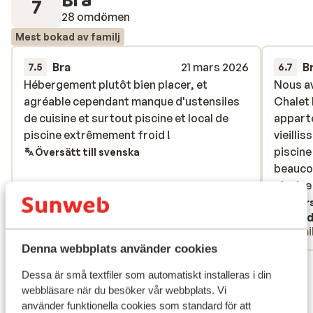
7
28 omdömen
Mest bokad av familj
Bra
21 mars 2026
B
7.5
6.7
Hébergement plutôt bien placer, et
Hébergement plutôt bien placer, et
Nous av
Nous av
agréable cependant manque d'ustensiles
agréable cependant manque d'ustensiles
Chalet 
Chalet 
de cuisine et surtout piscine et local de
de cuisine et surtout piscine et local de
apparte
apparte
piscine extrêmement froid !
piscine extrêmement froid !
vieilli
vieilli
piscine
piscine
Översätt till svenska
beauco
beauco
piscine
piscine 
cette r
Övers
Alexandre
Sand
fait de
Familj
Famil
chauss
Denna webbplats använder cookies
son app
Visa alla 28 omdömen
devient
Dessa är små textfiler som automatiskt installeras i din
prendre
Läge
webbläsare när du besöker vår webbplats. Vi
équipe
använder funktionella cookies som standard för att