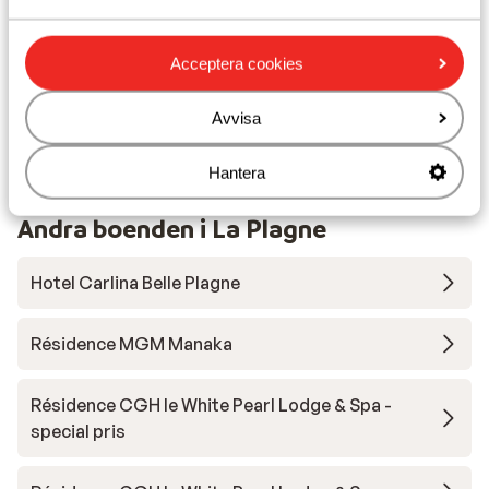
logemen
Liftkort
étoile
Acceptera cookies
EN VANO
Skidskola
le même
Avvisa
beauco
??????
Utrustning
Hantera
Andra boenden i La Plagne
Hotel Carlina Belle Plagne
Résidence MGM Manaka
Résidence CGH le White Pearl Lodge & Spa -
special pris