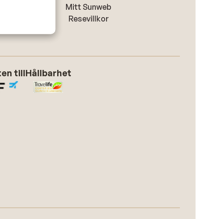
Mitt Sunweb
Resevillkor
n till
Hållbarhet