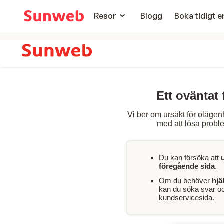
Resor
Blogg
Boka tidigt 
Ett oväntat 
Vi ber om ursäkt för olägen
med att lösa proble
Du kan försöka att
föregående sida
.
Om du behöver
hjä
kan du söka svar och
kundservicesida
.