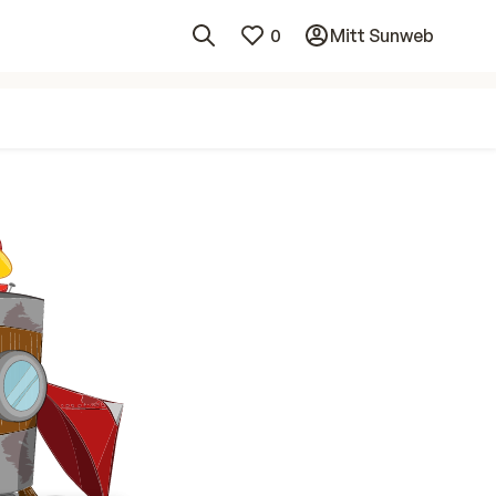
0
Mitt Sunweb