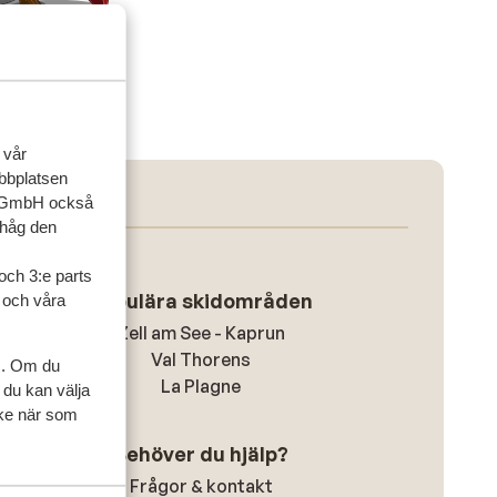
 vår
ebbplatsen
up GmbH också
ihåg den
och 3:e parts
Populära skidområden
l och våra
Zell am See - Kaprun
Val Thorens
s. Om du
La Plagne
 du kan välja
ycke när som
Behöver du hjälp?
Frågor & kontakt