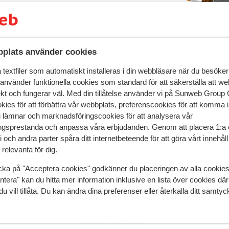
 & boka
plats använder cookies
textfiler som automatiskt installeras i din webbläsare när du besöker
 använder funktionella cookies som standard för att säkerställa att w
)
Hotel Autentis
ekt och fungerar väl. Med din tillåtelse använder vi på Sunweb Gro
kies för att förbättra vår webbplats, preferenscookies för att komma 
u lämnar och marknadsföringscookies för att analysera vår
gsprestanda och anpassa våra erbjudanden. Genom att placera 1:a 
Populära destinationer
 och andra parter spåra ditt internetbeteende för att göra vårt innehål
relevanta för dig.
Ski Amadé
Zell am See - Kaprun
cka på "Acceptera cookies" godkänner du placeringen av alla cookie
Les Trois Vallées
ntera" kan du hitta mer information inklusive en lista över cookies där
du vill tillåta. Du kan ändra dina preferenser eller återkalla ditt samt
Integritetspolicy och cookies
Integritetspolicy