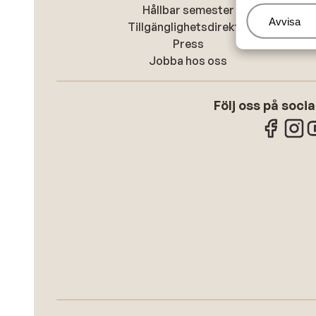
Hållbar semester
Hantera
Avvisa
Tillgänglighetsdirektiv
Press
Jobba hos oss
Följ oss på soci