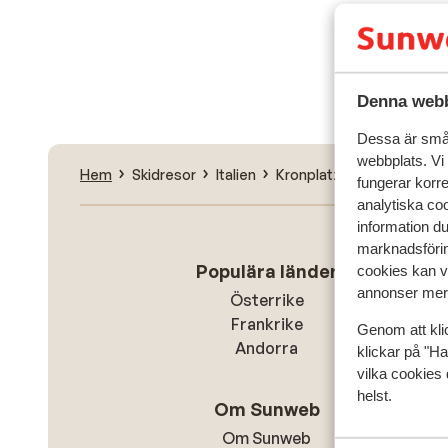
Sök
Denna webb
Dessa är små 
webbplats. Vi
Hem
Skidresor
Italien
Kronplatz
Rasun (Rasen
fungerar korr
analytiska coo
information d
marknadsförin
Populära länder
cookies kan vi
annonser mer 
Österrike
Frankrike
Genom att kli
Andorra
klickar på "Ha
vilka cookies 
helst.
Om Sunweb
Om Sunweb