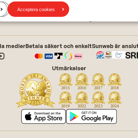
Cookies
Acceptera cookies
Marknadsföringsinställningar
Ansvarsfriskrivning
ala medier
Betala säkert och enkelt
Sunweb är anslute
Utmärkelser