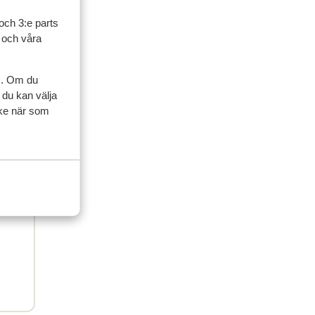
id
id
och 3:e parts
l och våra
s. Om du
 du kan välja
ycke när som