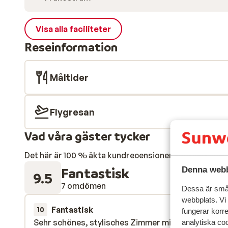
Visa alla faciliteter
Reseinformation
Måltider
Flygresan
Vad våra gäster tycker
Det här är 100 % äkta kundrecensioner som verkligen 
Fantastisk
Denna webb
9.5
7 omdömen
Dessa är små 
webbplats. Vi
Fantastisk
27 mars 
10
fungerar korr
Sehr schönes, stylisches Zimmer mit tollem
Sehr schönes, stylisches Zimmer mit tollem
analytiska coo