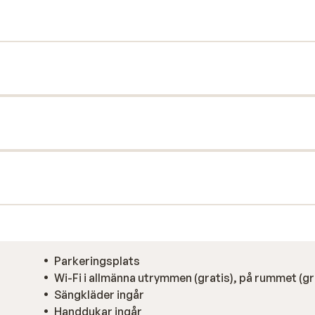
t perfekta stället att koppla av och njuta
Parkeringsplats
Wi-Fi i allmänna utrymmen (gratis), på rummet (gr
Sängkläder ingår
Handdukar ingår