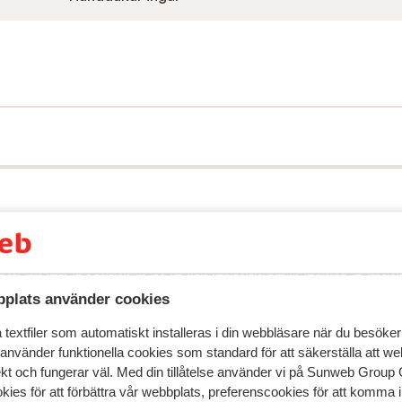
speglar deras upplevelser av vår produkt.
Mer om recensio
plats använder cookies
Mest bokad av 
textfiler som automatiskt installeras i din webbläsare när du besöker
 använder funktionella cookies som standard för att säkerställa att w
2026
Fantastisk
2 apr.
9.7
ekt och fungerar väl. Med din tillåtelse använder vi på Sunweb Gro
Moderne accommodatie met eigen parkeergarage
Moderne accommodatie met eigen parkeergarage
kies för att förbättra vår webbplats, preferenscookies för att komma 