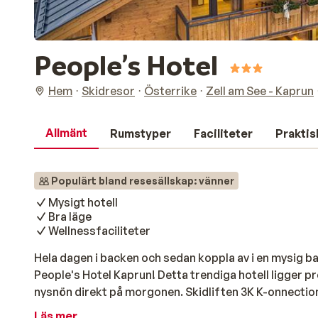
People’s Hotel
Hem
Skidresor
Österrike
Zell am See - Kaprun
Allmänt
Rumstyper
Faciliteter
Praktis
Populärt bland resesällskap: vänner
Mysigt hotell
Bra läge
Wellnessfaciliteter
Hela dagen i backen och sedan koppla av i en mysig ba
People's Hotel Kaprun! Detta trendiga hotell ligger pre
nysnön direkt på morgonen. Skidliften 3K K-onnection 
nolltid. Efter en dag i backen kan du gå till den mysi
Läs mer