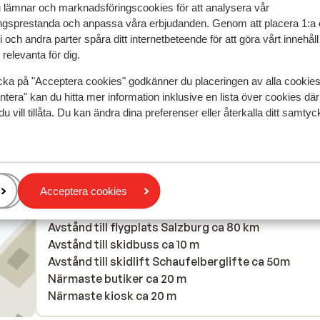
u lämnar och marknadsföringscookies för att analysera vår
Perfecte ligging naast de gondel. Heerlijk uitgebre
Perfecte ligging naast de gondel. Heerlijk uitgebre
gsprestanda och anpassa våra erbjudanden. Genom att placera 1:a 
ontbijt. Zeer vriendelijk personeel. Luxe dat er een
ontbijt. Zeer vriendelijk personeel. Luxe dat er een
 och andra parter spåra ditt internetbeteende för att göra vårt innehål
sauna en relaxruimte is.
sauna en relaxruimte is.
relevanta för dig.
Översätt till svenska
cka på "Acceptera cookies" godkänner du placeringen av alla cookie
Anonym
Vänner
ntera" kan du hitta mer information inklusive en lista över cookies där
du vill tillåta. Du kan ändra dina preferenser eller återkalla ditt samt
I området
Acceptera cookies
I utkanten av centrum
Avstånd till flygplats Salzburg ca 80 km
Avstånd till skidbuss ca 10 m
Avstånd till skidlift Schaufelberglifte ca 50m
Närmaste butiker ca 20 m
Närmaste kiosk ca 20 m