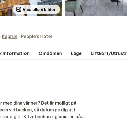
Visa alla 6 bilder
Kaprun
People’s Hotel
k information
Omdömen
Läge
Liftkort/Utrust
r med dina vänner? Det är möjligt på
cis vid backen, så du kan ge dig ut i
tar dig till Kitzsteinhorn-glaciären på
ga baren och skåla med en drink. Den varma