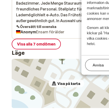
information d
Badezimmer. Jede Menge Stauraum. Super
Badezimmer. Jede Menge Stauraum. Super
marknadsförin
freundliches Personal. Stellplatz für Auto und
freundliches Personal. Stellplatz für Auto und
cookies kan vi
Lademöglichleit e-Auto. Das Frühstück ist
Lademöglichleit e-Auto. Das Frühstück ist
annonser mer 
außergewöhnlich gut. In Auswahl und Qualität.
außergewöhnlich gut. In Auswahl und Qualität.
Översätt till svenska
Genom att kli
Anonym
Ensam förälder
klickar på "Ha
vilka cookies 
Visa alla 7 omdömen
helst.
Läge
Hantera
Avvisa
Visa på karta