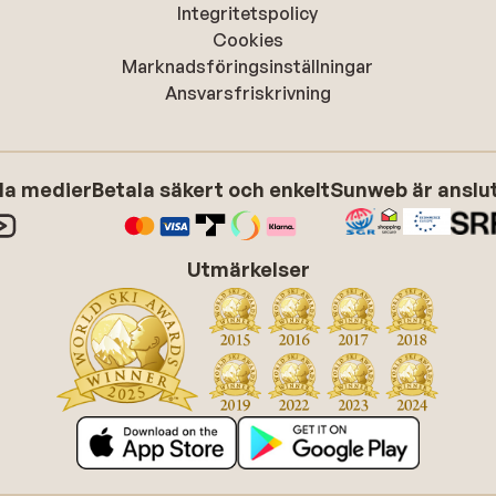
Integritetspolicy
Cookies
Marknadsföringsinställningar
Ansvarsfriskrivning
ala medier
Betala säkert och enkelt
Sunweb är anslute
Utmärkelser