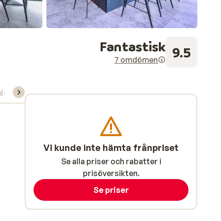
Fantastisk
9.5
7 omdömen
ning/Skidskola
Vi kunde inte hämta frånpriset
Se alla priser och rabatter i
prisöversikten.
Se priser