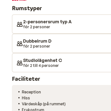
och avslappnade atmosfären gör People's Hotel till de
Rumstyper
av din vintersportsemester på.
2-personersrum typ A
för 2 personer
Dubbelrum D
för 2 personer
Studiolägenhet C
för 2 till 4 personer
Faciliteter
Reception
Hiss
Värdeskåp (på rummet)
Frukostrum