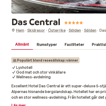
Das Central
Hem
Skidresor
Österrike
Sölden
Sölden
Das
Allmänt
Rumstyper
Faciliteter
Praktis
Populärt bland resesällskap: vänner
Lyxhotell
God mat och stor vinkällare
Wellness-avdelning
Excellent Hotel Das Central är ett super-deluxe 5-stjä
Alpernas hisnande bergslandskap. Hotellet har en pri
och en stor wellness-avdelning. Från hotellet går det 
linbilar under vintersäsongen. Alla rum och sviter har en
Läs mer