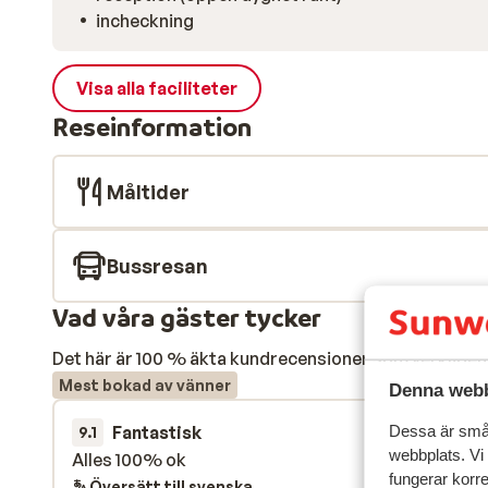
incheckning
Visa alla faciliteter
Reseinformation
Måltider
Bussresan
Vad våra gäster tycker
Det här är 100 % äkta kundrecensioner som verkligen 
Mest bokad av vänner
Denna webb
Fantastisk
29 jan.
Dessa är små 
9.1
webbplats. Vi
Alles 100% ok
Alles 100% ok
fungerar korr
Översätt till svenska