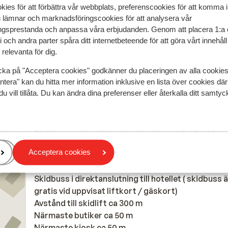
kies för att förbättra vår webbplats, preferenscookies för att komma 
Översätt till svenska
u lämnar och marknadsföringscookies för att analysera vår
Anonym
Partner
gsprestanda och anpassa våra erbjudanden. Genom att placera 1:a 
 och andra parter spåra ditt internetbeteende för att göra vårt innehål
relevanta för dig.
cka på "Acceptera cookies" godkänner du placeringen av alla cookie
ntera" kan du hitta mer information inklusive en lista över cookies där
I området
du vill tillåta. Du kan ändra dina preferenser eller återkalla ditt samt
I utkanten av centrum
Avstånd till flygplats: Innsbruck ca 80 km
Avstånd till tågstation ötztal bahnhof är ca 38 km
Avstånd till busshållplats ca 110 m
Acceptera cookies
Avstånd till pist ca 240 m
Avstånd till längdåkningsspår ca 150 m
Skidbuss i direktanslutning till hotellet ( skidbuss ä
gratis vid uppvisat liftkort / gäskort)
Avstånd till skidlift ca 300 m
Närmaste butiker ca 50 m
Närmaste kiosk ca 50 m