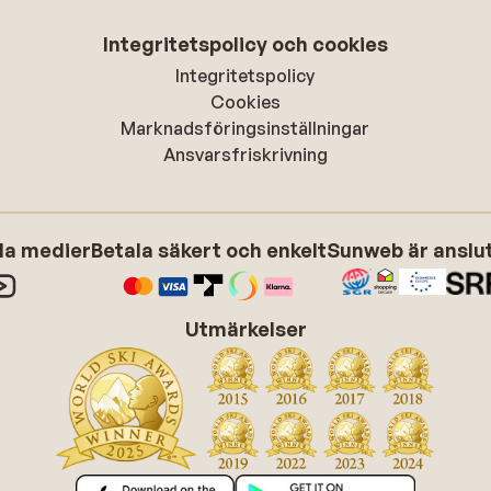
Integritetspolicy och cookies
Integritetspolicy
Cookies
Marknadsföringsinställningar
Ansvarsfriskrivning
ala medier
Betala säkert och enkelt
Sunweb är anslute
Utmärkelser