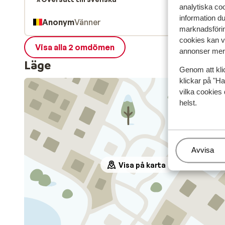
analytiska coo
information d
Anonym
Vänner
marknadsförin
cookies kan vi
Visa alla 2 omdömen
annonser mer 
Läge
Genom att kli
klickar på "Ha
vilka cookies 
helst.
Hantera
Avvisa
Visa på karta