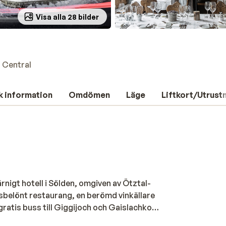
Visa alla 28 bilder
 Central
k information
Omdömen
Läge
Liftkort/Utrust
rnigt hotell i Sölden, omgiven av Ötztal-
sbelönt restaurang, en berömd vinkällare
gratis buss till Giggijoch och Gaislachkogl
 vacker interiör i olika stilar, från rustik