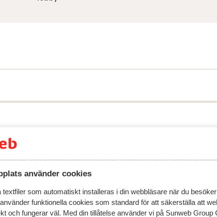
speglar deras upplevelser av vår produkt.
Mer om recensio
plats använder cookies
 2026
Fantastisk
26 jan.
textfiler som automatiskt installeras i din webbläsare när du besöker
10
 använder funktionella cookies som standard för att säkerställa att w
The hotel was amazing great location and made a
The hotel was amazing great location and made a
ekt och fungerar väl. Med din tillåtelse använder vi på Sunweb Gro
fantastic place to holiday
fantastic place to holiday