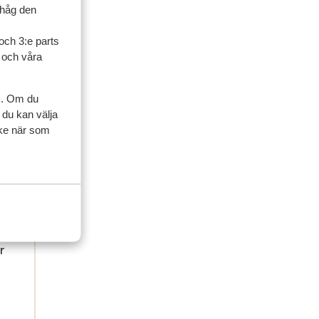
ihåg den
och 3:e parts
l och våra
s. Om du
 du kan välja
ycke när som
r