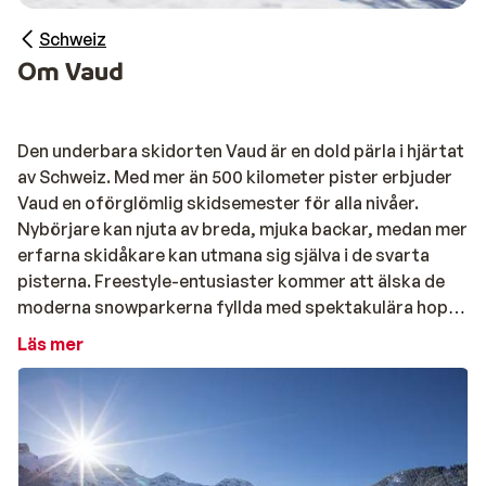
Schweiz
Om Vaud
Den underbara skidorten Vaud är en dold pärla i hjärtat
av Schweiz. Med mer än 500 kilometer pister erbjuder
Vaud en oförglömlig skidsemester för alla nivåer.
Nybörjare kan njuta av breda, mjuka backar, medan mer
erfarna skidåkare kan utmana sig själva i de svarta
pisterna. Freestyle-entusiaster kommer att älska de
moderna snowparkerna fyllda med spektakulära hopp
och rails, och längdskidåkare kan utforska oändliga
Läs mer
spår genom snötäckta skogar och dalar.
Vaud är känt för sina pålitliga snöförhållanden och
många soliga dagar. Med backar som når upp till 3.000
meter är området perfekt för skidåkning från