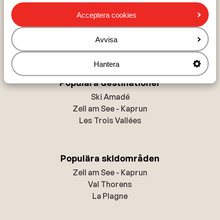
Populära länder
Acceptera cookies
Österrike
Frankrike
Avvisa
Andorra
Hantera
Populära destinationer
Ski Amadé
Zell am See - Kaprun
Les Trois Vallées
Populära skidområden
Zell am See - Kaprun
Val Thorens
La Plagne