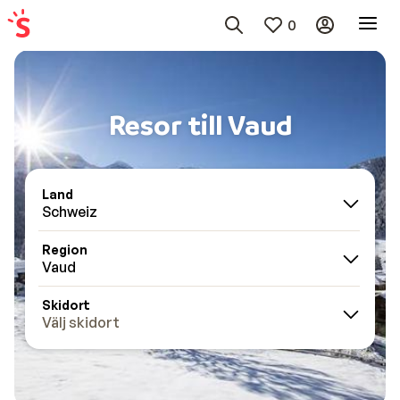
0
Resor till Vaud
Land
Schweiz
Region
Vaud
Skidort
Välj skidort