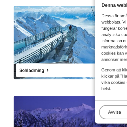
Denna webb
Dessa är små 
webbplats. Vi
fungerar korr
analytiska coo
information d
marknadsförin
cookies kan vi
annonser mer 
Schladming
Genom att kli
klickar på "Ha
vilka cookies 
helst.
Hantera
Avvisa