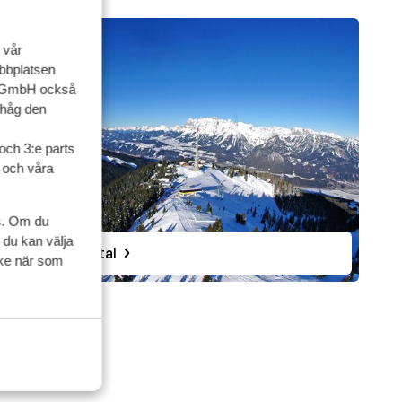
 vår
ebbplatsen
up GmbH också
ihåg den
och 3:e parts
l och våra
s. Om du
 du kan välja
Haus im Ennstal
ycke när som