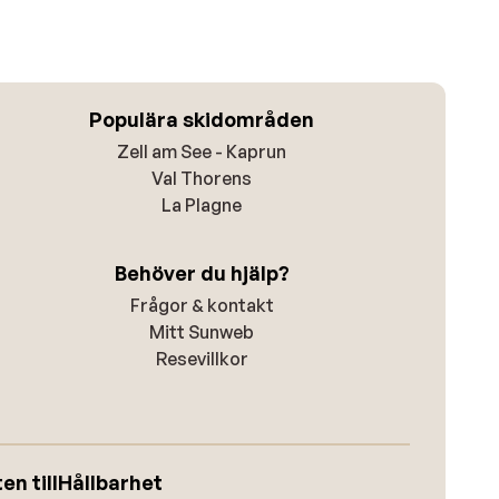
Populära skidområden
Zell am See - Kaprun
Val Thorens
La Plagne
Behöver du hjälp?
Frågor & kontakt
Mitt Sunweb
Resevillkor
n till
Hållbarhet