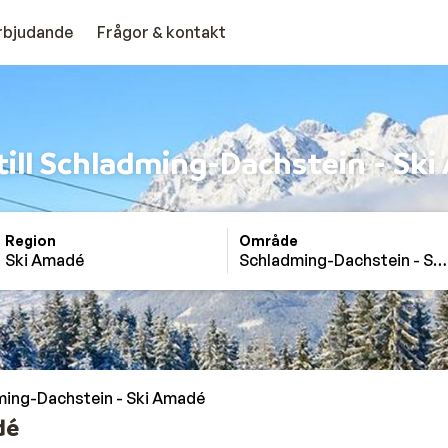
erbjudande
Frågor & kontakt
till Schladming-Dachstein - Sk
Region
Område
Ski Amadé
Schladming-Dachstein - Sk
ing-Dachstein - Ski Amadé
dé