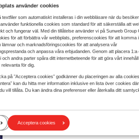
plats använder cookies
textfiler som automatiskt installeras i din webbläsare när du besöker
 använder funktionella cookies som standard för att säkerställa att w
ekt och fungerar väl. Med din tillåtelse använder vi på Sunweb Gro
kies för att förbättra vår webbplats, preferenscookies för att komma 
u lämnar och marknadsföringscookies för att analysera vår
gsprestanda och anpassa våra erbjudanden. Genom att placera 1:a 
 och andra parter spåra ditt internetbeteende för att göra vårt innehål
relevanta för dig.
cka på "Acceptera cookies" godkänner du placeringen av alla cookie
Pichl Schladming
ntera" kan du hitta mer information inklusive en lista över cookies där
du vill tillåta. Du kan ändra dina preferenser eller återkalla ditt samt
Acceptera cookies