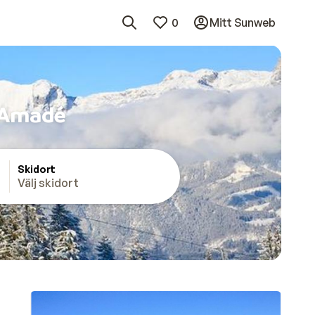
0
Mitt Sunweb
i Amadé
Skidort
i Amadé
Välj skidort