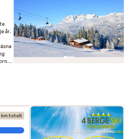
nte
je år.
kräsna
ång
gorna
utom
rna
 km totalt
 Den
or i
r