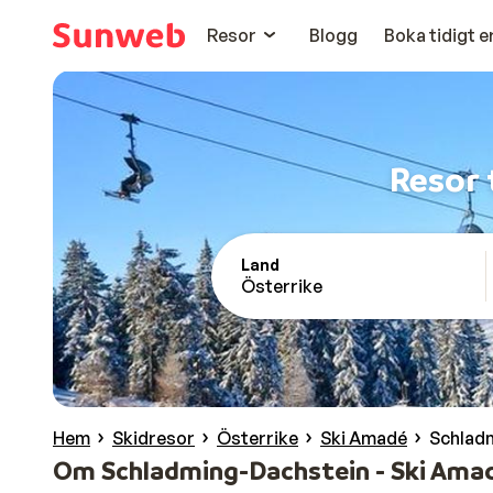
Resor
Blogg
Boka tidigt 
Resor 
Land
Österrike
Hem
Skidresor
Österrike
Ski Amadé
Schladm
Om Schladming-Dachstein - Ski Ama