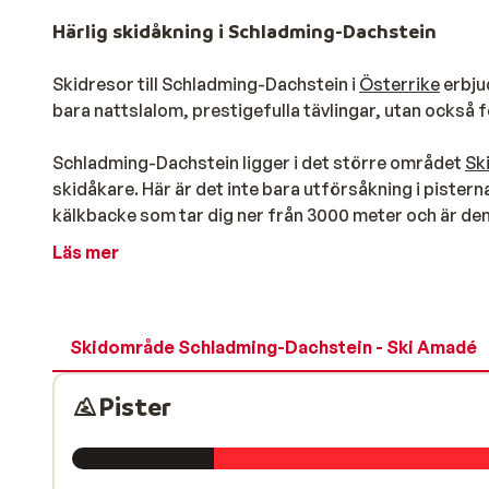
Härlig skidåkning i Schladming-Dachstein
Skidresor till Schladming-Dachstein i
Österrike
erbjud
bara nattslalom, prestigefulla tävlingar, utan också 
Schladming-Dachstein ligger i det större området
Sk
skidåkare. Här är det inte bara utförsåkning i pister
kälkbacke som tar dig ner från 3000 meter och är den
har öppet hela natten. Friåkare och snowboardåka
Läs mer
finns det hela 55 inbjudande fjällstugor där du kan st
Från Schladming-Dachstein kan du åka hela vägen ner 
snökanonerna och Dachstein glaciären garanterar snö
Skidområde Schladming-Dachstein - Ski Amadé
Skidorter för alla typer av skidresor
Pister
Schladming-Dachstein har ett varierat utbud av skido
största i området är
Schladming
och har även blivit u
fantastiskt vackra omgivningar på 2700 meters höjd oc