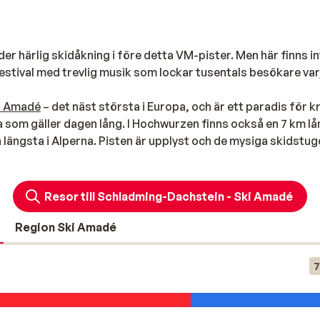
er härlig skidåkning i före detta VM-pister. Men här finns i
festival med trevlig musik som lockar tusentals besökare var
i Amadé
– det näst största i Europa, och är ett paradis för 
na som gäller dagen lång. I Hochwurzen finns också en 7 km l
 längsta i Alperna. Pisten är upplyst och de mysiga skidstu
re rekommenderas att besöka Hochwurzen Playground. Dess
anna för ett mål mat, en drink och en paus på en terrass.
Resor till Schladming-Dachstein - Ski Amadé
i dalen. Det finns dock inga helt blå backar. De många mode
täckta pister från november till efter påsk.
Region Ski Amadé
7
rter så att du kan hitta precis den skidresa som passar dig.
tsedd till den bästa skidorten i Österrike. Här kan du åka skid
h i områdets totalt 167 km pist kan skidåkare på alla nivåe