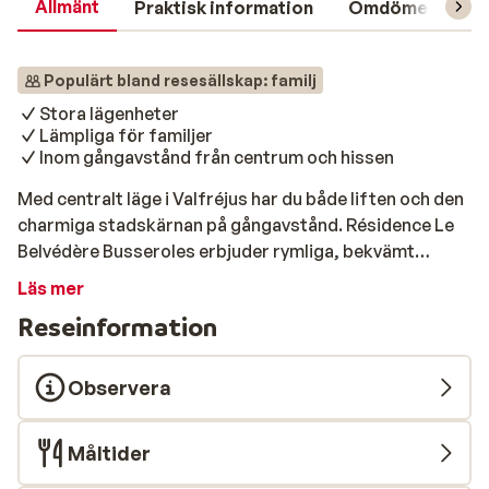
Allmänt
Praktisk information
Omdömen
L
Populärt bland resesällskap: familj
Stora lägenheter
Lämpliga för familjer
Inom gångavstånd från centrum och hissen
Med centralt läge i Valfréjus har du både liften och den
charmiga stadskärnan på gångavstånd. Résidence Le
Belvédère Busseroles erbjuder rymliga, bekvämt
inredda lägenheter – en perfekt bas för
Läs mer
skidsemestern. Efter en dag i backarna kan du laga en
Reseinformation
god middag och spela spel i din egen lägenhet, eller ta
en kort promenad för att uppleva byns mysiga
restauranger och livliga atmosfär. Här får du både
Observera
närhet, komfort och den rätta alpstämningen!
Måltider