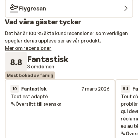
Flygresan
Vad våra gäster tycker
Det här är 100 % äkta kundrecensioner som verkligen
speglar deras upplevelser av vår produkt.
Mer om recensioner
Fantastisk
8.8
3 omdömen
Mest bokad av familj
Fantastisk
7 mars 2026
Fa
10
8.1
Tout est adapté
Tout est adapté
Tout c’
Tout c’
problè
problè
Översätt till svenska
qui dev
qui dev
réclam
réclam
eu au t
eu au t
Övers