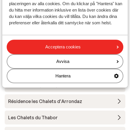
Résidences Grand Argentier
placeringen av alla cookies. Om du klickar på "Hantera" kan
du hitta mer information inklusive en lista över cookies där
du kan välja vilka cookies du vill tillåta. Du kan ändra dina
Résidence Vacancéole La Turra
preferenser eller återkalla ditt samtycke när som helst.
Résidence Vacancéole La Turra - extra inköpt
Acceptera cookies
Résidence les Chalets de la Ramoure - Extra rum
Avvisa
Résidence Vacancéole Les Chalets de la Ramoure
Hantera
SOWELL Family Valfréjus
Résidence les Chalets d'Arrondaz
Les Chalets du Thabor