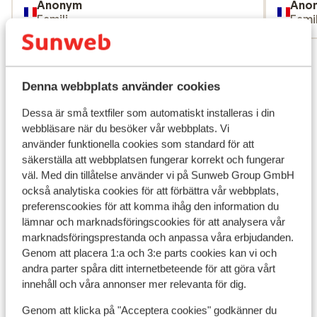
Anonym
Ano
Familj
Famil
Visa alla 3 omdömen
Liftkort/Utrustning/Skidskola
Denna webbplats använder cookies
Dessa är små textfiler som automatiskt installeras i din
Liftkort
webbläsare när du besöker vår webbplats. Vi
använder funktionella cookies som standard för att
Skidskola
säkerställa att webbplatsen fungerar korrekt och fungerar
väl. Med din tillåtelse använder vi på Sunweb Group GmbH
också analytiska cookies för att förbättra vår webbplats,
Utrustning
preferenscookies för att komma ihåg den information du
lämnar och marknadsföringscookies för att analysera vår
marknadsföringsprestanda och anpassa våra erbjudanden.
Andra boenden i Valfréjus
Genom att placera 1:a och 3:e parts cookies kan vi och
andra parter spåra ditt internetbeteende för att göra vårt
innehåll och våra annonser mer relevanta för dig.
Hôtel Valfréjus Vacances - halvpension
Genom att klicka på "Acceptera cookies" godkänner du