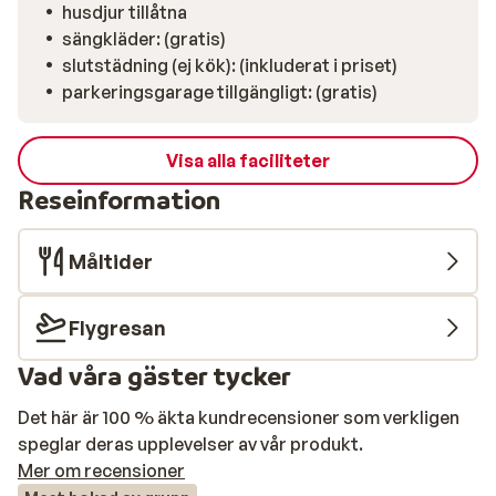
tillgång till Les Deux Alpes – ett område känt för sina
husdjur tillåtna
snösäkra förhållanden och varierade pister. Oavsett
sängkläder: (gratis)
om du väljer en dag på glaciären, en vandring i skogen
slutstädning (ej kök): (inkluderat i priset)
eller en kvällspromenad i byn, börjar och slutar varje
parkeringsgarage tillgängligt: (gratis)
dag här i total bekvämlighet.
Visa alla faciliteter
Reseinformation
Måltider
Flygresan
Vad våra gäster tycker
Det här är 100 % äkta kundrecensioner som verkligen
speglar deras upplevelser av vår produkt.
Mer om recensioner