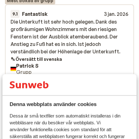
Mest bokad av grupp
Fantastisk
3 jan. 2026
9.1
Die Unterkuft ist sehr hoch gelegen. Dank des
Die Unterkuft ist sehr hoch gelegen. Dank des
großräumigen Wohnzimmers mit den riesigen
großräumigen Wohnzimmers mit den riesigen
Fenstern ist der Ausblick atemberaubend. Der
Fenstern ist der Ausblick atemberaubend. Der
Anstieg zu Fuß hat es in sich. Ist jedoch
Anstieg zu Fuß hat es in sich. Ist jedoch
verständlich bei der Höhenlage der Unterkunft.
verständlich bei der Höhenlage der Unterkunft.
Översätt till svenska
Patrick S
Grupp
Visa alla 1 omdömen
Liftkort/Utrustning/Skidskola
Denna webbplats använder cookies
Liftkort
Dessa är små textfiler som automatiskt installeras i din
webbläsare när du besöker vår webbplats. Vi
använder funktionella cookies som standard för att
Skidskola
säkerställa att webbplatsen fungerar korrekt och fungerar