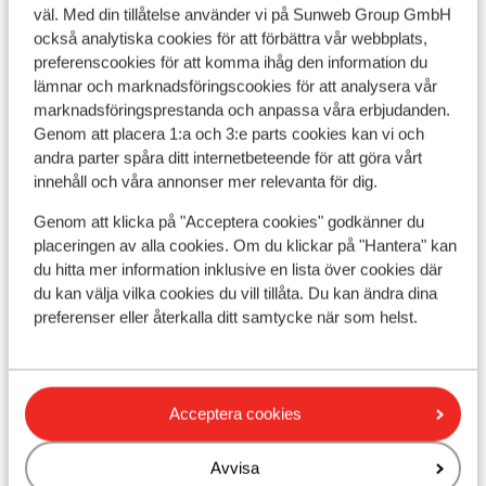
väl. Med din tillåtelse använder vi på Sunweb Group GmbH
också analytiska cookies för att förbättra vår webbplats,
Utrustning
preferenscookies för att komma ihåg den information du
lämnar och marknadsföringscookies för att analysera vår
marknadsföringsprestanda och anpassa våra erbjudanden.
Andra boenden i Les Deux Alpes
Genom att placera 1:a och 3:e parts cookies kan vi och
andra parter spåra ditt internetbeteende för att göra vårt
Hotel Serre Palas
innehåll och våra annonser mer relevanta för dig.
Genom att klicka på "Acceptera cookies" godkänner du
Résidence Neige et Soleil
placeringen av alla cookies. Om du klickar på "Hantera" kan
du hitta mer information inklusive en lista över cookies där
du kan välja vilka cookies du vill tillåta. Du kan ändra dina
Résidence l'Alpeggio
preferenser eller återkalla ditt samtycke när som helst.
Chalet Grizzly
Acceptera cookies
Base Camp Lodge Les Deux Alpes
Avvisa
Hotel L'Orée des Pistes