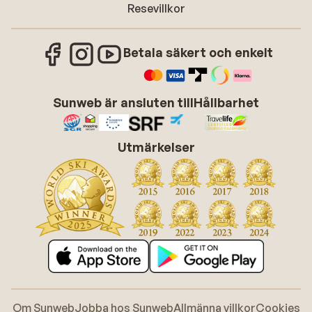
Resevillkor
Betala säkert och enkelt
Sunweb är ansluten till
Hållbarhet
Utmärkelser
Om Sunweb
Jobba hos Sunweb
Allmänna villkor
Cookies