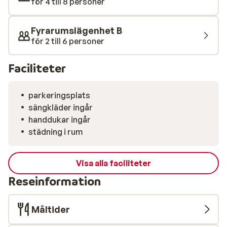
för 4 till 8 personer
Fyrarumslägenhet B
för 2 till 6 personer
Faciliteter
parkeringsplats
sängkläder ingår
handdukar ingår
städning i rum
Visa alla faciliteter
Reseinformation
Måltider