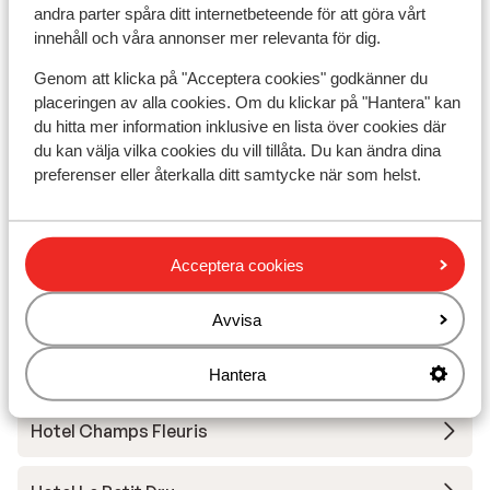
Avstånd till skidlift ca 600 m
andra parter spåra ditt internetbeteende för att göra vårt
innehåll och våra annonser mer relevanta för dig.
Liftkort/Utrustning/Skidskola
Genom att klicka på "Acceptera cookies" godkänner du
placeringen av alla cookies. Om du klickar på "Hantera" kan
Liftkort
du hitta mer information inklusive en lista över cookies där
du kan välja vilka cookies du vill tillåta. Du kan ändra dina
Skidskola
preferenser eller återkalla ditt samtycke när som helst.
Utrustning
Acceptera cookies
Andra boenden i Les Portes du Soleil
Avvisa
Hotell Les Lans
Hantera
Hotel Champs Fleuris