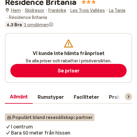
Résidence Britania
Hem
Skidresor
Frankrike
Les Trois Vallées
La Tania
Résidence Britania
6.3 Bra
3 omdömen
Vi kunde inte hämta frånpriset
Se alla priser och rabatter i prisöversikten.
Se priser
Allmänt
Rumstyper
Faciliteter
Praktisk in
Populärt bland resesällskap: partner
I centrum
Bara 50 meter från hissen