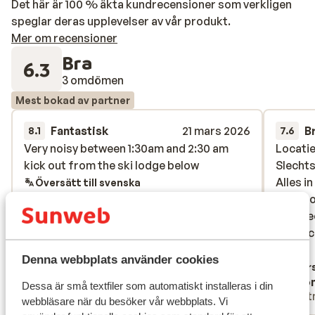
Det här är 100 % äkta kundrecensioner som verkligen
speglar deras upplevelser av vår produkt.
Mer om recensioner
Bra
6.3
3 omdömen
Mest bokad av partner
Fantastisk
21 mars 2026
B
8.1
7.6
Very noisy between 1:30am and 2:30 am
Very noisy between 1:30am and 2:30 am
Locatie
Locatie
kick out from the ski lodge below
kick out from the ski lodge below
Slechts
Slechts
Alles i
Alles i
Översätt till svenska
4 perso
4 perso
z’n twe
z’n twe
met zic
met zic
straal 
mer
Denna webbplats använder cookies
Accomm
Övers
Jojo
Ano
bar dat
Dessa är små textfiler som automatiskt installeras i din
Vänner
Part
ongevee
webbläsare när du besöker vår webbplats. Vi