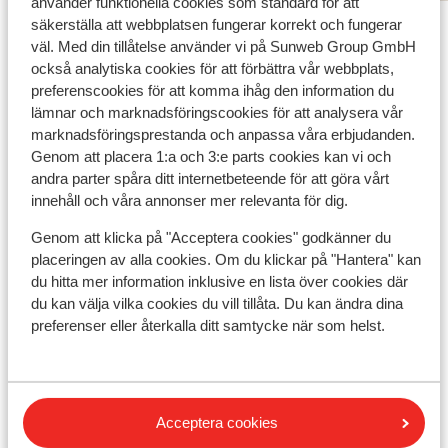
avond. 
använder funktionella cookies som standard för att
Visa alla 3 omdömen
säkerställa att webbplatsen fungerar korrekt och fungerar
jonger
väl. Med din tillåtelse använder vi på Sunweb Group GmbH
Läge
också analytiska cookies för att förbättra vår webbplats,
preferenscookies för att komma ihåg den information du
lämnar och marknadsföringscookies för att analysera vår
marknadsföringsprestanda och anpassa våra erbjudanden.
Genom att placera 1:a och 3:e parts cookies kan vi och
Visa på karta
andra parter spåra ditt internetbeteende för att göra vårt
innehåll och våra annonser mer relevanta för dig.
Genom att klicka på "Acceptera cookies" godkänner du
placeringen av alla cookies. Om du klickar på "Hantera" kan
du hitta mer information inklusive en lista över cookies där
I området
du kan välja vilka cookies du vill tillåta. Du kan ändra dina
Avstånd till centrum: ca 0 m
preferenser eller återkalla ditt samtycke när som helst.
Avstånd till flygplats ca 107 km
Avstånd till tågstation ca 20 km
Avstånd till pist ca 500 m
Avstånd till längdåkningsspår
Acceptera cookies
Avstånd till skidlift ca 50 m