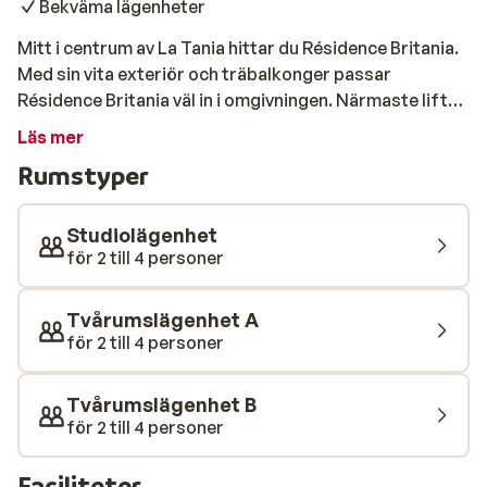
Bekväma lägenheter
Mitt i centrum av La Tania hittar du Résidence Britania.
Med sin vita exteriör och träbalkonger passar
Résidence Britania väl in i omgivningen. Närmaste lift
ligger bara 50 meter bort, så här är den första nedfart
Läs mer
inom nära räckhåll. Lägenheterna är tilltalande och
Rumstyper
bekvämt inredda. Från balkongen har du en vacker
utsikt över de snöiga omgivningarna. På kvällen kan du
lätt ta dig ut till det livliga folklivet i La Tania. Här hittar
Studiolägenhet
du ett antal trevliga restauranger och barer där du kan
för 2 till 4 personer
ha en fin och trevlig kväll!
Tvårumslägenhet A
för 2 till 4 personer
Tvårumslägenhet B
för 2 till 4 personer
Faciliteter