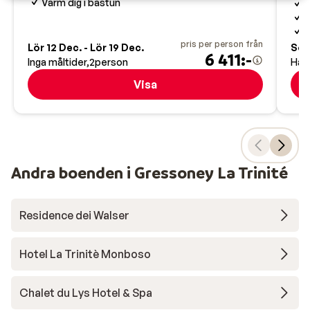
Värm dig i bastun
N
H
M
pris per person från
Lör 12 Dec. - Lör 19 Dec.
Sön
6 411:-
Inga måltider
2
person
Hal
Visa
Andra boenden i Gressoney La Trinité
Residence dei Walser
Hotel La Trinitè Monboso
Chalet du Lys Hotel & Spa