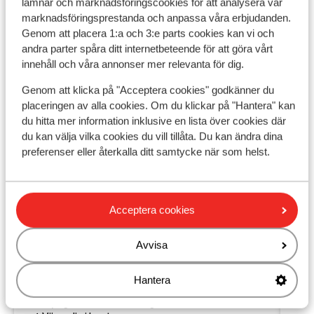
Populära boenden
lämnar och marknadsföringscookies för att analysera vår
marknadsföringsprestanda och anpassa våra erbjudanden.
Genom att placera 1:a och 3:e parts cookies kan vi och
andra parter spåra ditt internetbeteende för att göra vårt
innehåll och våra annonser mer relevanta för dig.
Genom att klicka på "Acceptera cookies" godkänner du
placeringen av alla cookies. Om du klickar på "Hantera" kan
du hitta mer information inklusive en lista över cookies där
du kan välja vilka cookies du vill tillåta. Du kan ändra dina
preferenser eller återkalla ditt samtycke när som helst.
Acceptera cookies
Fantastisk
8.6
Avvisa
Residence dei Walser
Ho
Gressoney La Trinité
Monterosa
Italien
Hantera
Gres
Här är du precis vid skidbacken
Mysiga och välskötta lägenheter
G