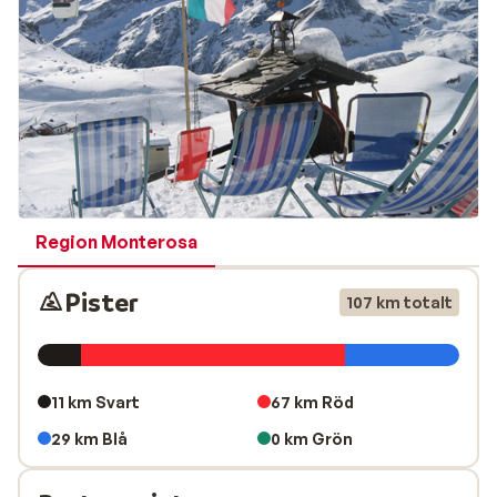
Region Monterosa
Pister
107 km totalt
11 km Svart
67 km Röd
29 km Blå
0 km Grön