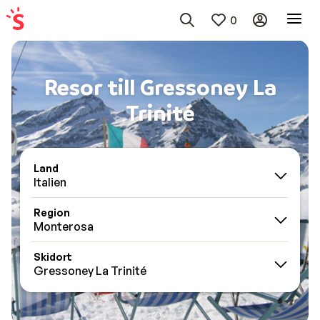
0
Resor till Gressoney La
Trinité
Land
Italien
Region
Monterosa
Skidort
Gressoney La Trinité