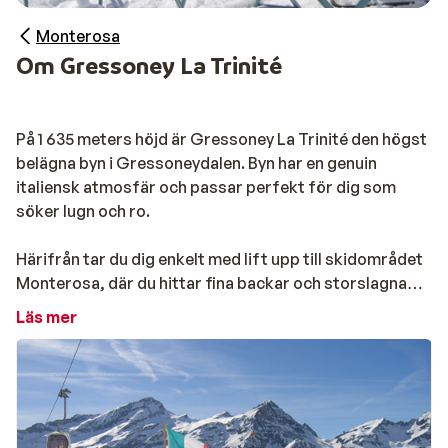
Monterosa
Om Gressoney La Trinité
På 1 635 meters höjd är Gressoney La Trinité den högst
belägna byn i Gressoneydalen. Byn har en genuin
italiensk atmosfär och passar perfekt för dig som
söker lugn och ro.
Härifrån tar du dig enkelt med lift upp till skidområdet
Monterosa, där du hittar fina backar och storslagna
vyer. Tack vare variationen av pister passar området
Läs mer
både nybörjare och erfarna skidåkare.