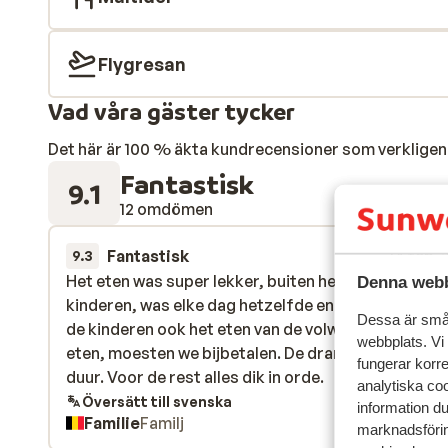
Flygresan
Vad våra gäster tycker
Det här är 100 % äkta kundrecensioner som verkligen 
Fantastisk
9.1
12 omdömen
Fantastisk
14 feb.
9.3
Het eten was super lekker, buiten het buffet van de
Het eten was super lekker, buiten het buffet van de
Denna webb
kinderen, was elke dag hetzelfde en niet veel keuze
kinderen, was elke dag hetzelfde en niet veel keuze
Dessa är små 
de kinderen ook het eten van de volwassenen wou
de kinderen ook het eten van de volwassenen wou
webbplats. Vi
eten, moesten we bijbetalen. De drank was ook rede
eten, moesten we bijbetalen. De drank was ook rede
fungerar korr
duur. Voor de rest alles dik in orde.
duur. Voor de rest alles dik in orde.
analytiska coo
Översätt till svenska
information d
Familie
Familj
marknadsförin