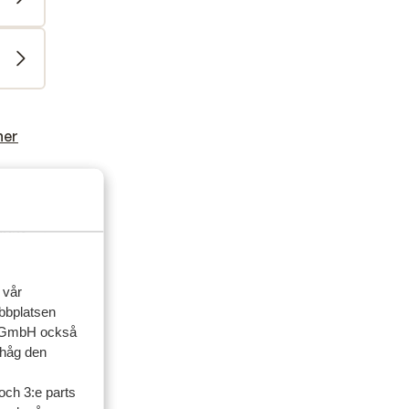
ner
familj
 2026
 vår
ebbplatsen
up GmbH också
ihåg den
och 3:e parts