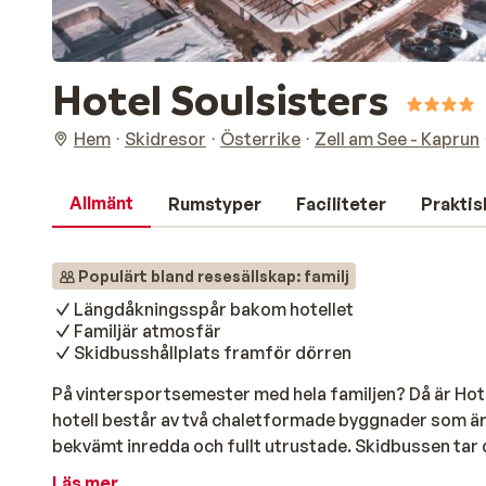
Hotel Soulsisters
Hem
Skidresor
Österrike
Zell am See - Kaprun
Allmänt
Rumstyper
Faciliteter
Praktis
Populärt bland resesällskap: familj
Längdåkningsspår bakom hotellet
Familjär atmosfär
Skidbusshållplats framför dörren
På vintersportsemester med hela familjen? Då är Hote
hotell består av två chaletformade byggnader som 
bekvämt inredda och fullt utrustade. Skidbussen tar d
glaciären, vilket rekommenderas för avancerade skidåk
Läs mer