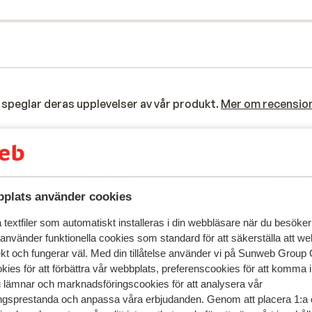
speglar deras upplevelser av vår produkt.
Mer om recensio
Mest bokad av 
 2026
Fantastisk
6 feb.
8.7
Geweldig hotel, prima verzorgd en vriendelijk
Geweldig hotel, prima verzorgd en vriendelijk
plats använder cookies
. Als
. Als
personeel
personeel
textfiler som automatiskt installeras i din webbläsare när du besöker
den
den
Översätt till svenska
 använder funktionella cookies som standard för att säkerställa att w
lijk
lijk
ekt och fungerar väl. Med din tillåtelse använder vi på Sunweb Gro
kies för att förbättra vår webbplats, preferenscookies för att komma 
u lämnar och marknadsföringscookies för att analysera vår
Petrus
Vänner
gsprestanda och anpassa våra erbjudanden. Genom att placera 1:a 