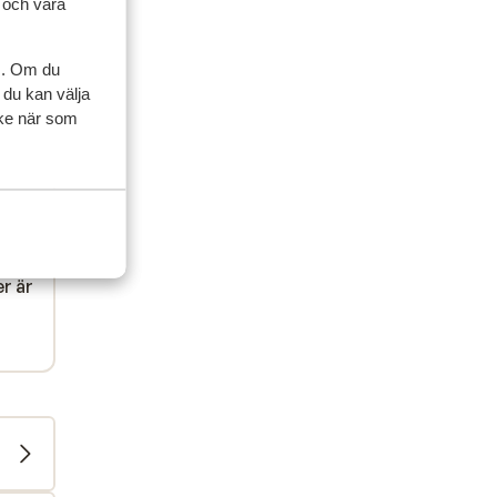
l och våra
s. Om du
 du kan välja
ycke när som
er är