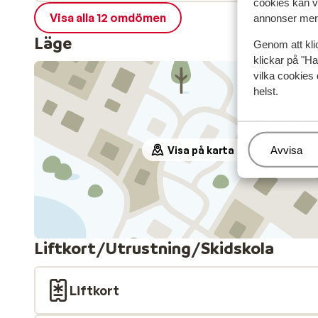
cookies kan vi
Visa alla 12 omdömen
annonser mer 
Läge
Genom att kli
klickar på "Ha
vilka cookies 
helst.
Visa på karta
Hantera
Avvisa
Liftkort/Utrustning/Skidskola
Liftkort