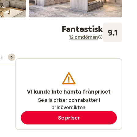
Fantastisk
9.1
12 omdömen
ning/Skidskola
Vi kunde inte hämta frånpriset
Se alla priser och rabatter i
prisöversikten.
Se priser