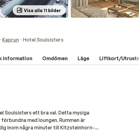
Visa alla 11 bilder
Kaprun
Hotel Soulsisters
k information
Omdömen
Läge
Liftkort/Utrust
l Soulsisters ett bra val. Detta mysiga
är förbundna med loungen. Rummen är
ig inom några minuter till Kitzsteinhorn-
are. Är du en längdskidåkare eller vill du