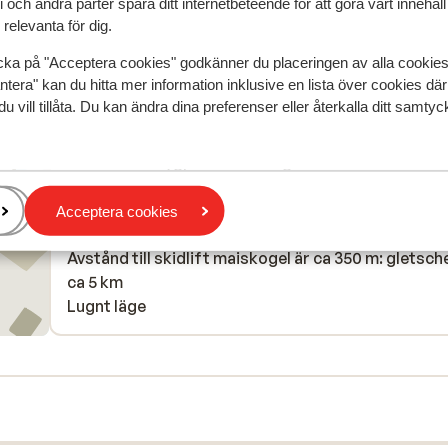
 och andra parter spåra ditt internetbeteende för att göra vårt innehål
relevanta för dig.
cka på "Acceptera cookies" godkänner du placeringen av alla cookie
ntera" kan du hitta mer information inklusive en lista över cookies där
du vill tillåta. Du kan ändra dina preferenser eller återkalla ditt samt
I området
Avstånd till centrum: ca 350 m
Avstånd till flygplats salzburg är ca 95 km
Avstånd till tågstation: Zell am See är ca 6 km
Avstånd till längdåkningsspår ca 30 m
Acceptera cookies
Skidbuss i direktanslutning till hotellet
Avstånd till skidlift maiskogel är ca 350 m: gletsch
ca 5 km
Lugnt läge