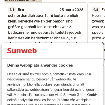
Bra
28 mars 2026
F
7.4
9.8
sehr ordentlich aber für 6 leute ziemlich
sehr ordentlich aber für 6 leute ziemlich
Heel ni
Heel ni
klein. bereiche wie zb der balkon sind
klein. bereiche wie zb der balkon sind
zwembad
zwembad
größer geschnitten. da steht zwar 2
größer geschnitten. da steht zwar 2
was er 
was er 
badezimmer und separate toilette jedoch
badezimmer und separate toilette jedoch
special
special
heißt das ein badezimmer ohne klo, nur
heißt das ein badezimmer ohne klo, nur
piste w
piste w
eine dusche und ein klo ohne waschbecken,
eine dusche und ein klo ohne waschbecken,
voorzie
voorzie
jediglich ein bad war voll ausgestattet.
jediglich ein bad...
mer
Övers
Översätt till svenska
Anonym
Ano
Grupp
Famil
Denna webbplats använder cookies
Dessa är små textfiler som automatiskt installeras i din
Visa alla 3 omdömen
webbläsare när du besöker vår webbplats. Vi
Läge
använder funktionella cookies som standard för att
säkerställa att webbplatsen fungerar korrekt och fungerar
väl. Med din tillåtelse använder vi på Sunweb Group GmbH
också analytiska cookies för att förbättra vår webbplats,