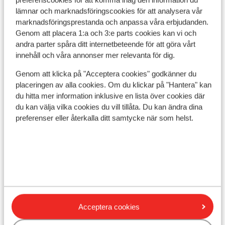
preferenscookies för att komma ihåg den information du
lämnar och marknadsföringscookies för att analysera vår
Visa på karta
marknadsföringsprestanda och anpassa våra erbjudanden.
Genom att placera 1:a och 3:e parts cookies kan vi och
andra parter spåra ditt internetbeteende för att göra vårt
innehåll och våra annonser mer relevanta för dig.
I området
Genom att klicka på "Acceptera cookies" godkänner du
placeringen av alla cookies. Om du klickar på "Hantera" kan
Avstånd till centrum: ca 150 m
du hitta mer information inklusive en lista över cookies där
Avstånd till skidlift ca 400 m
du kan välja vilka cookies du vill tillåta. Du kan ändra dina
Liftkort/Utrustning/Skidskola
preferenser eller återkalla ditt samtycke när som helst.
Liftkort
Skidskola
Acceptera cookies
Utrustning