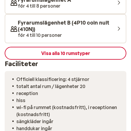
tempo. Skidorna förvarar du enkelt i skidförrådet, och
för 4 till 8 personer
hissen tar dig smidigt upp till lägenheten. Vill du ut och
äta eller ta något gott att dricka? Vaujanys
Fyrarumslägenhet B (4P10 coin nuit
restauranger och soliga terrasser väntar bara några
(410N))
minuter bort – och nästa morgon tar liften dig direkt
för 4 till 10 personer
till det stora skidområdet.
Visa alla 10 rumstyper
Faciliteter
Officiell klassificering: 4 stjärnor
totalt antal rum / lägenheter 20
reception
hiss
wi-fi på rummet (kostnadsfritt), i receptionen
(kostnadsfritt)
sängkläder ingår
handdukar ingår