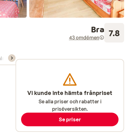
Bra
7.8
43 omdömen
ning/Skidskola
Vi kunde inte hämta frånpriset
Se alla priser och rabatter i
prisöversikten.
Se priser