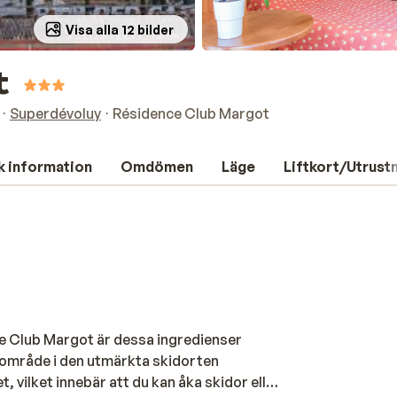
Visa alla 12 bilder
t
Superdévoluy
Résidence Club Margot
k information
Omdömen
Läge
Liftkort/Utrust
ce Club Margot är dessa ingredienser
sområde i den utmärkta skidorten
, vilket innebär att du kan åka skidor eller