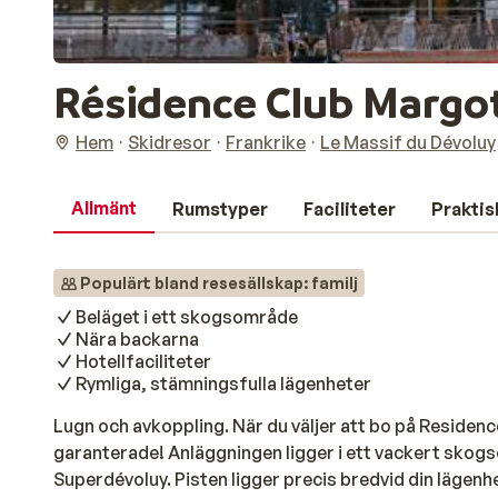
Résidence Club Margo
Hem
Skidresor
Frankrike
Le Massif du Dévoluy
Allmänt
Rumstyper
Faciliteter
Praktis
Populärt bland resesällskap: familj
Beläget i ett skogsområde
Nära backarna
Hotellfaciliteter
Rymliga, stämningsfulla lägenheter
Lugn och avkoppling. När du väljer att bo på Residen
garanterade! Anläggningen ligger i ett vackert skog
Superdévoluy. Pisten ligger precis bredvid din lägenhet