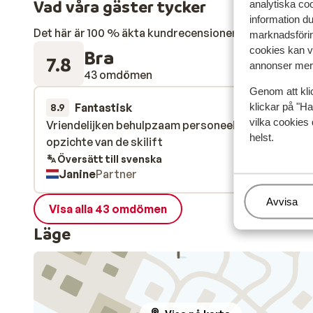
Vad våra gäster tycker
analytiska coo
information d
Det här är 100 % äkta kundrecensioner som verkligen 
marknadsförin
cookies kan vi
Bra
7.8
annonser mer 
43 omdömen
Genom att kli
Fantastisk
28 mars 
klickar på "Ha
8.9
vilka cookies 
Vriendelijken behulpzaam personeel, ideale ligging
Vriendelijken behulpzaam personeel, ideale ligging
helst.
opzichte van de skilift
opzichte van de skilift
Översätt till svenska
Janine
Partner
Hantera
Avvisa
Visa alla 43 omdömen
Läge