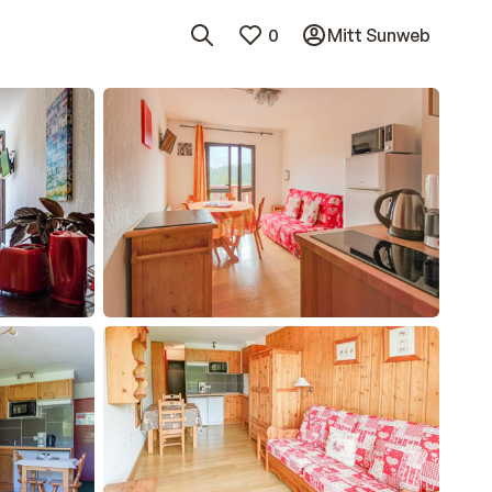
0
Mitt Sunweb