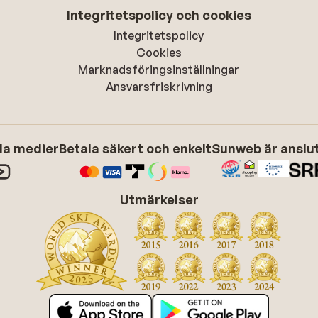
Integritetspolicy och cookies
Integritetspolicy
Cookies
Marknadsföringsinställningar
Ansvarsfriskrivning
ala medier
Betala säkert och enkelt
Sunweb är anslute
Utmärkelser