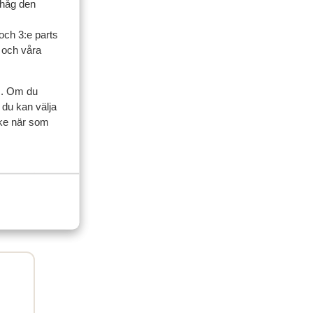
ihåg den
ner
och 3:e parts
l och våra
familj
s. Om du
2026
 du kan välja
ycke när som