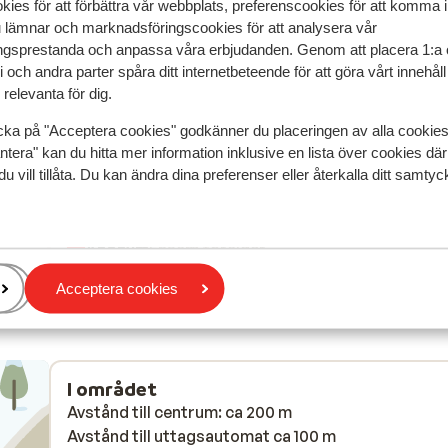
kies för att förbättra vår webbplats, preferenscookies för att komma 
u lämnar och marknadsföringscookies för att analysera vår
speglar deras upplevelser av vår produkt.
Mer om recensio
gsprestanda och anpassa våra erbjudanden. Genom att placera 1:a 
 och andra parter spåra ditt internetbeteende för att göra vårt innehål
relevanta för dig.
Mest bokad av 
cka på "Acceptera cookies" godkänner du placeringen av alla cookie
2026
Fantastisk
28 mars 
ntera" kan du hitta mer information inklusive en lista över cookies där
8.6
du vill tillåta. Du kan ändra dina preferenser eller återkalla ditt samt
 ten
 ten
War soweit ok
War soweit ok
Översätt till svenska
Anonym
Ensam förälder
Acceptera cookies
I området
Avstånd till centrum: ca 200 m
Avstånd till uttagsautomat ca 100 m