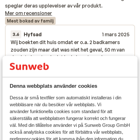
speglar deras upplevelser av vår produkt.
Mer om recensioner
Mest bokad av familj
Hyfsad
1 mars 2025
3.6
Wij boekten dit huis omdat er o.a. 2 badkamers
Wij boekten dit huis omdat er o.a. 2 badkamers
zouden zijn maar dat was niet het geval, 50 m van
zouden zijn maar dat was niet het geval, 50 m van
de piste komt ook niet in de buurt van de
de piste komt ook niet in de buurt van de
werkelijke afstand.
werkelijke afstand.
Översätt till svenska
Liesbeth
Familj
Denna webbplats använder cookies
Dessa är små textfiler som automatiskt installeras i din
Visa alla 1 omdömen
webbläsare när du besöker vår webbplats. Vi
Liftkort/Utrustning/Skidskola
använder funktionella cookies som standard för att
säkerställa att webbplatsen fungerar korrekt och fungerar
väl. Med din tillåtelse använder vi på Sunweb Group GmbH
Liftkort
också analytiska cookies för att förbättra vår webbplats,
preferenscookies för att komma ihåg den information du