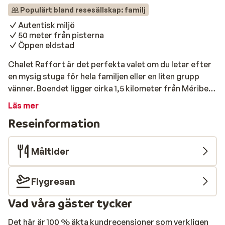
Populärt bland resesällskap: familj
Autentisk miljö
50 meter från pisterna
Öppen eldstad
Chalet Raffort är det perfekta valet om du letar efter
en mysig stuga för hela familjen eller en liten grupp
vänner. Boendet ligger cirka 1,5 kilometer från Méribel
vilket betyder lugna omgivningar men med närhet till
Läs mer
pisterna på samma gång. Utmärkt för
Reseinformation
vintersportentusiaster! Stugan är traditionellt och
mysigt inredd med mycket användning av trä. På kvällen
lägger du raclettegrillen på bordet för en utsökt måltid
Måltider
och sedan kan du njuta av trevlig kväll runt eldstaden.
Det blir en fantastisk semester du sent glömmer!
Flygresan
Vad våra gäster tycker
Det här är 100 % äkta kundrecensioner som verkligen