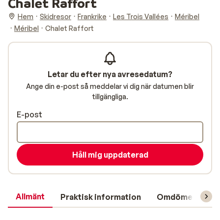
Chalet Raffort
Hem
Skidresor
Frankrike
Les Trois Vallées
Méribel
Méribel
Chalet Raffort
Letar du efter nya avresedatum?
Ange din e-post så meddelar vi dig när datumen blir
tillgängliga.
E-post
Håll mig uppdaterad
Allmänt
Praktisk information
Omdömen
L