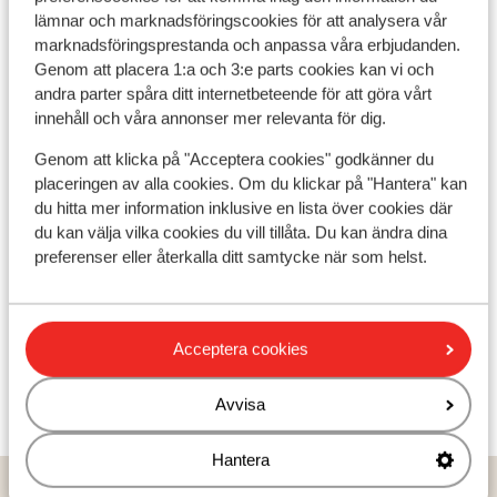
lämnar och marknadsföringscookies för att analysera vår
Skidskola
marknadsföringsprestanda och anpassa våra erbjudanden.
Genom att placera 1:a och 3:e parts cookies kan vi och
Utrustning
andra parter spåra ditt internetbeteende för att göra vårt
innehåll och våra annonser mer relevanta för dig.
Genom att klicka på "Acceptera cookies" godkänner du
Andra boenden i Méribel
placeringen av alla cookies. Om du klickar på "Hantera" kan
du hitta mer information inklusive en lista över cookies där
Résidence P&V Premium Les Fermes de Méribel
du kan välja vilka cookies du vill tillåta. Du kan ändra dina
preferenser eller återkalla ditt samtycke när som helst.
Chalet Teranga Meribel
Résidence Les Ravines
Acceptera cookies
Avvisa
Residence Premium L'Hévana
Hantera
Hem
Skidresor
Frankrike
Les Trois Vallées