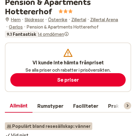
Pension & Apartments
Hottererhof
Hem
Skidresor
Österrike
Zillertal
Zillertal Arena
Gerlos
Pension & Apartments Hottererhof
9.1 Fantastisk
14 omdömen
Vi kunde inte hämta frånpriset
Se alla priser och rabatter i prisöversikten.
Se priser
Allmänt
Rumstyper
Faciliteter
Praktisk in
Populärt bland resesällskap: vänner
Vid pist