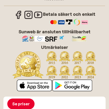
Betala säkert och enkelt
Sunweb är ansluten till
Hållbarhet
Utmärkelser
Om Sunweb
Jobba hos Sunweb
Allmänna villkor
Cookies
Se priser
Tillgänglighetsdirektiv
Ansvarsfriskrivning
Sitemap