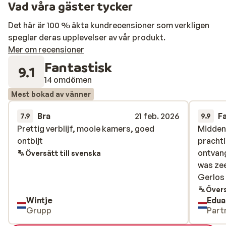
Vad våra gäster tycker
Det här är 100 % äkta kundrecensioner som verkligen
speglar deras upplevelser av vår produkt.
Mer om recensioner
Fantastisk
9.1
14 omdömen
Mest bokad av vänner
Bra
21 feb. 2026
F
7.9
9.9
Prettig verblijf, mooie kamers, goed
Prettig verblijf, mooie kamers, goed
Midden
Midden
ontbijt
ontbijt
prachti
prachti
ontvang
ontvang
Översätt till svenska
was zee
was zee
Gerlos
Gerlos
Övers
Wintje
Edua
Grupp
Part