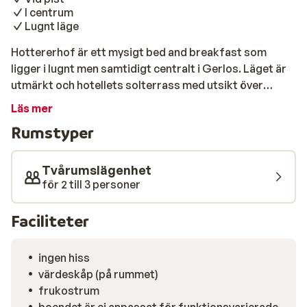
I centrum
Lugnt läge
Hottererhof är ett mysigt bed and breakfast som
ligger i lugnt men samtidigt centralt i Gerlos. Läget är
utmärkt och hotellets solterrass med utsikt över
pisten. På Hottererhof bor du antingen i trevliga
Läs mer
dubbelrum med balkong där frukost ingår eller i
Rumstyper
lägenheter med kök där du kan välja att boka med
frukost.
Tvårumslägenhet
för 2 till 3 personer
Faciliteter
ingen hiss
värdeskåp (på rummet)
frukostrum