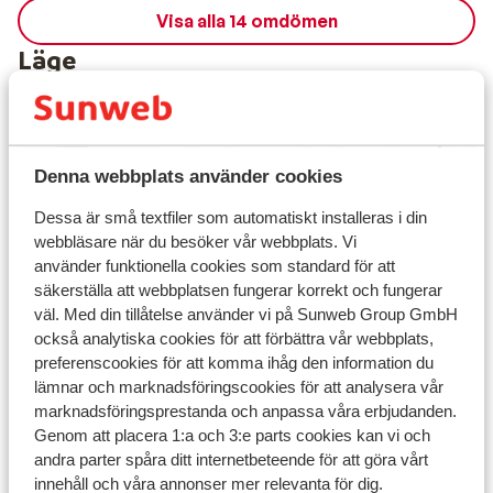
Visa alla 14 omdömen
Läge
Denna webbplats använder cookies
Visa på karta
Dessa är små textfiler som automatiskt installeras i din
webbläsare när du besöker vår webbplats. Vi
använder funktionella cookies som standard för att
säkerställa att webbplatsen fungerar korrekt och fungerar
väl. Med din tillåtelse använder vi på Sunweb Group GmbH
I området
också analytiska cookies för att förbättra vår webbplats,
Avstånd till centrum: ca 200 m
preferenscookies för att komma ihåg den information du
Avstånd till pist ca 0 m
lämnar och marknadsföringscookies för att analysera vår
Avstånd till skidlift ca 400 m
marknadsföringsprestanda och anpassa våra erbjudanden.
Närmaste kiosk ca 150 m
Genom att placera 1:a och 3:e parts cookies kan vi och
Lugnt läge
andra parter spåra ditt internetbeteende för att göra vårt
innehåll och våra annonser mer relevanta för dig.