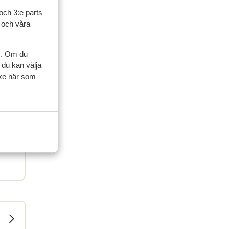
och 3:e parts
l och våra
s. Om du
 du kan välja
ycke när som
 km