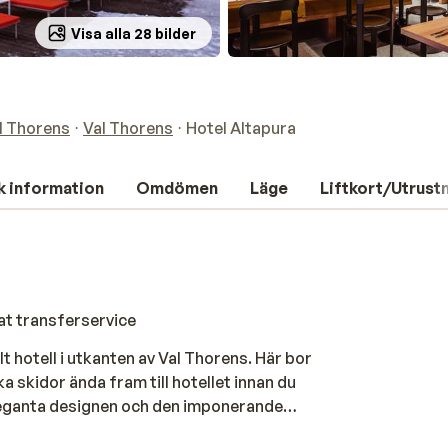
Visa alla 28 bilder
l Thorens
Val Thorens
Hotel Altapura
k information
Omdömen
Läge
Liftkort/Utrust
at transferservice
t hotell i utkanten av Val Thorens. Här bor
a skidor ända fram till hotellet innan du
eleganta designen och den imponerande
jö med den friska bergsluften runt