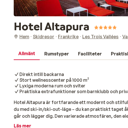
Hotel Altapura
Hem
Skidresor
Frankrike
Les Trois Vallées
Va
Allmänt
Rumstyper
Faciliteter
Praktis
Direkt intill backarna
Stort wellnesscenter på 1000 m²
Lyxiga moderna rum och sviter
Praktiska extrafunktioner som barnklubb och priv
Hotel Altapura är fortfarande ett modernt och stilfull
du med ski-in/ski-out-läge – du kan praktiskt taget åk
går och lägger dig. Den varierade atmosfären, den 
alpina stilen skapar en fantastisk och inbjudande mil
Läs mer