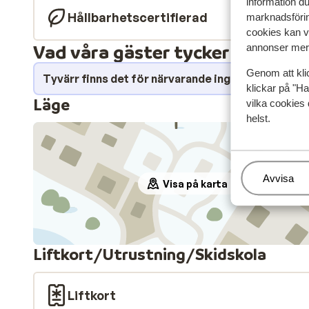
information d
Hållbarhetscertifierad
marknadsförin
cookies kan vi
Vad våra gäster tycker
annonser mer 
Genom att kli
Tyvärr finns det för närvarande inga omdömen fö
klickar på "Ha
Läge
vilka cookies 
helst.
Hantera
Avvisa
Visa på karta
Liftkort/Utrustning/Skidskola
Liftkort