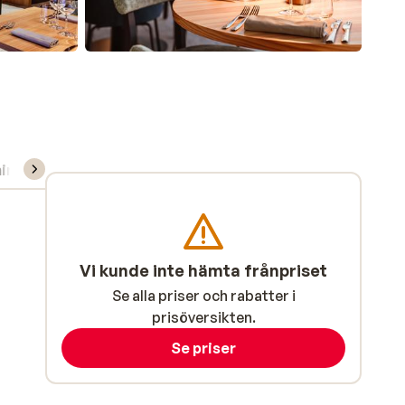
ning/Skidskola
Vi kunde inte hämta frånpriset
Se alla priser och rabatter i
prisöversikten.
Se priser