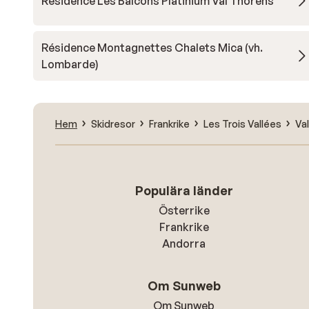
Résidence Les Balcons Platinium Val Thorens
Résidence Montagnettes Chalets Mica (vh.
Lombarde)
Hem
Skidresor
Frankrike
Les Trois Vallées
Va
Populära länder
Österrike
Frankrike
Andorra
Om Sunweb
Om Sunweb