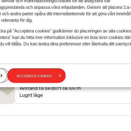
u lämnar och marknadsföringscookies för att analysera vår
gsprestanda och anpassa våra erbjudanden. Genom att placera 1:a 
 och andra parter spåra ditt internetbeteende för att göra vårt innehål
relevanta för dig.
cka på "Acceptera cookies" godkänner du placeringen av alla cookie
r detta boende.
ntera" kan du hitta mer information inklusive en lista över cookies där
du vill tillåta. Du kan ändra dina preferenser eller återkalla ditt samt
I området
I utkanten av centrum
Avstånd till flygplats lyon ca 198 km: geneve ca 150
Acceptera cookies
Precis vid pisterna
Avstånd till skidlift ca 100 m
Lugnt läge