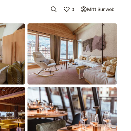
0
Mitt Sunweb