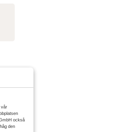
 vår
ebbplatsen
up GmbH också
ihåg den