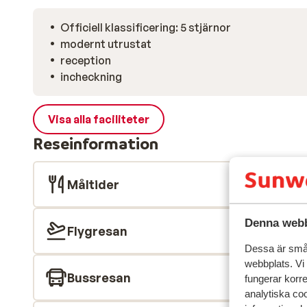
Officiell klassificering: 5 stjärnor
modernt utrustat
reception
incheckning
Visa alla faciliteter
Reseinformation
Måltider
Denna webb
Flygresan
Dessa är små 
webbplats. Vi
Bussresan
fungerar korr
analytiska coo