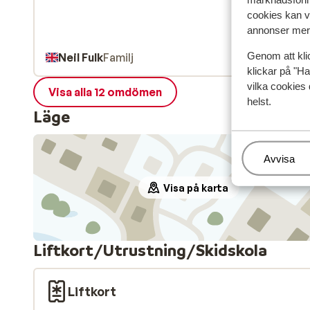
cookies kan vi
annonser mer 
Genom att kli
Neil Fulk
Familj
klickar på "Ha
vilka cookies 
Visa alla 12 omdömen
helst.
Läge
Hantera
Avvisa
Visa på karta
Liftkort/Utrustning/Skidskola
Liftkort