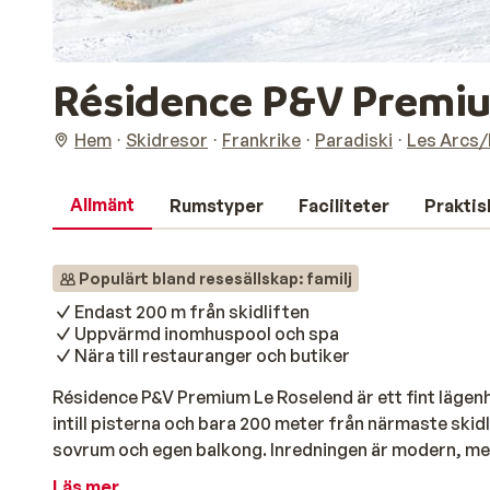
Résidence P&V Premiu
Hem
Skidresor
Frankrike
Paradiski
Les Arcs/
Allmänt
Rumstyper
Faciliteter
Praktis
Populärt bland resesällskap: familj
Endast 200 m från skidliften
Uppvärmd inomhuspool och spa
Nära till restauranger och butiker
Résidence P&V Premium Le Roselend är ett fint lägenh
intill pisterna och bara 200 meter från närmaste skidli
sovrum och egen balkong. Inredningen är modern, men
bekväm vistelse. Efter skidåkningen kan du förvara di
Läs mer