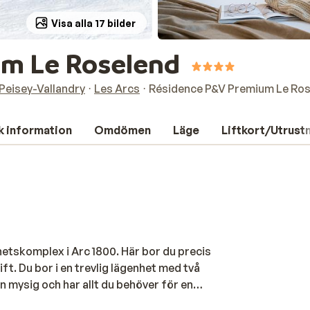
Visa alla 17 bilder
m Le Roselend
Peisey-Vallandry
Les Arcs
Résidence P&V Premium Le Ro
k information
Omdömen
Läge
Liftkort/Utrust
etskomplex i Arc 1800. Här bor du precis
ft. Du bor i en trevlig lägenhet med två
 mysig och har allt du behöver för en
na tillhörigheter i ett av anläggningens