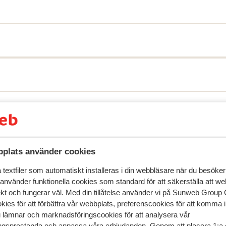
speglar deras upplevelser av vår produkt.
Mer om recensio
Mest bokad av 
plats använder cookies
textfiler som automatiskt installeras i din webbläsare när du besöker
2026
Fantastisk
21 mars 
9.4
 använder funktionella cookies som standard för att säkerställa att w
We had a great trip through Sunweb. Free shuttle
We had a great trip through Sunweb. Free shuttle
ekt och fungerar väl. Med din tillåtelse använder vi på Sunweb Gro
buses through the resorts took us right to the
buses through the resorts took us right to the
kies för att förbättra vår webbplats, preferenscookies för att komma 
driveway of the Roseland accommodation (Arc 160
driveway of the Roseland accommodation (Arc 160
u lämnar och marknadsföringscookies för att analysera vår
1800 bus and then Arc 1800 Charvet -> Chantel bus
1800 bus and then Arc 1800 Charvet -> Chantel bus
gsprestanda och anpassa våra erbjudanden. Genom att placera 1:a 