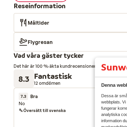
Reseinformation
Måltider
Flygresan
Vad våra gäster tycker
Det här är 100 % äkta kundrecensioner som verkligen 
Fantastisk
8.3
12 omdömen
Denna webb
Dessa är små 
Bra
28 mars 
7.3
webbplats. Vi
No
No
fungerar korr
Översätt till svenska
analytiska coo
information d
marknadsförin