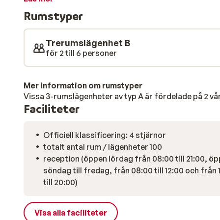
skidförvaringsskåp och sedan ta dig till spaet. Låt 
Rumstyper
inomhuspoolen, bastun eller hamamen. Eller ta ett part
middag kan du enkelt förbereda en utsökt måltid i dit
inom gångavstånd från din lägenhet, så du kan också v
Trerumslägenhet B
dagen med stil i en av de lokala barerna.
för 2 till 6 personer
Mer information om rumstyper
Vissa 3-rumslägenheter av typ A är fördelade på 2 vå
Faciliteter
Officiell klassificering: 4 stjärnor
totalt antal rum / lägenheter 100
reception (öppen lördag från 08:00 till 21:00, ö
söndag till fredag, från 08:00 till 12:00 och från 
till 20:00)
Visa alla faciliteter