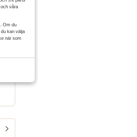
rder
l och våra
 had
e
s. Om du
 du kan välja
ycke när som
ce
 6-7
h can
e