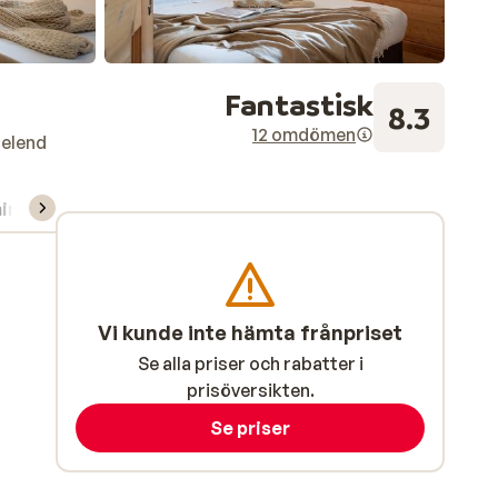
Fantastisk
8.3
12 omdömen
selend
ning/Skidskola
Vi kunde inte hämta frånpriset
Se alla priser och rabatter i
prisöversikten.
Se priser