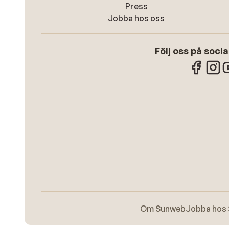
Press
Jobba hos oss
Följ oss på soci
Om Sunweb
Jobba hos