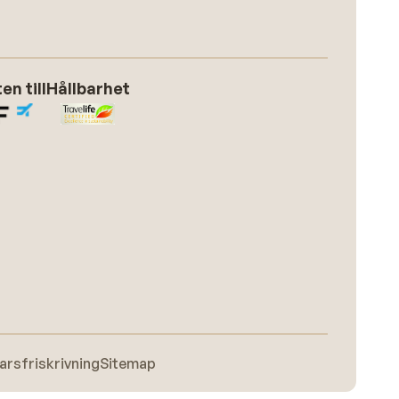
n till
Hållbarhet
arsfriskrivning
Sitemap