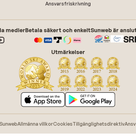
Ansvarsfriskrivning
ala medier
Betala säkert och enkelt
Sunweb är anslute
Utmärkelser
 Sunweb
Allmänna villkor
Cookies
Tillgänglighetsdirektiv
Ansv