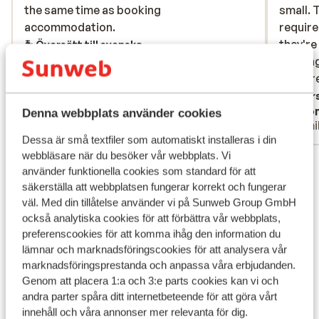
the same time as booking
the same time as booking
small. 
small. 
accommodation.
accommodation.
require
require
they're
they're
Översätt till svenska
handing
handing
that ar
that are
being p
Övers
Anonym
Ano
The ski
Denna webbplats använder cookies
Familj
Famil
basemen
Dessa är små textfiler som automatiskt installeras i din
aren't 
webbläsare när du besöker vår webbplats. Vi
Visa alla 96 omdömen
take yo
använder funktionella cookies som standard för att
boots s
Läge
säkerställa att webbplatsen fungerar korrekt och fungerar
pool is
väl. Med din tillåtelse använder vi på Sunweb Group GmbH
and the
också analytiska cookies för att förbättra vår webbplats,
accommo
preferenscookies för att komma ihåg den information du
of bars
lämnar och marknadsföringscookies för att analysera vår
marknadsföringsprestanda och anpassa våra erbjudanden.
/ ski o
Visa på karta
Genom att placera 1:a och 3:e parts cookies kan vi och
expensi
andra parter spåra ditt internetbeteende för att göra vårt
need tr
innehåll och våra annonser mer relevanta för dig.
interm