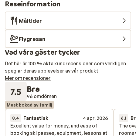
Reseinformation
Måltider
Flygresan
Vad våra gäster tycker
Det här är 100 % äkta kundrecensioner som verkligen
speglar deras upplevelser av vår produkt.
Mer om recensioner
Bra
7.5
96 omdömen
Mest bokad av familj
Fantastisk
4 apr. 2026
Br
8.4
6.1
Excellent value for money, and ease of
Excellent value for money, and ease of
The ov
The ov
booking ski passes, equipment, lessons at
booking ski passes, equipment, lessons at
rooms w
rooms w