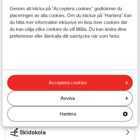
Genom att klicka på "Acceptera cookies" godkänner du
I området
placeringen av alla cookies. Om du klickar på "Hantera" kan
Avstånd till centrum: ca 300 m
du hitta mer information inklusive en lista över cookies där
du kan välja vilka cookies du vill tillåta. Du kan ändra dina
Avstånd till uttagsautomat ca 300 m
preferenser eller återkalla ditt samtycke när som helst.
Avstånd till pist ca 0 m
Avstånd till skidlift ca 60 m: télésiège de
charmasson är ca 60 m
Avstånd till skidskola ca 300 m
Närmaste butiker ca 300 m
Närmaste kiosk ca 300 m
Närmaste restaurang ca 300 m
Acceptera cookies
Liftkort/Utrustning/Skidskola
Avvisa
Liftkort
Hantera
Skidskola