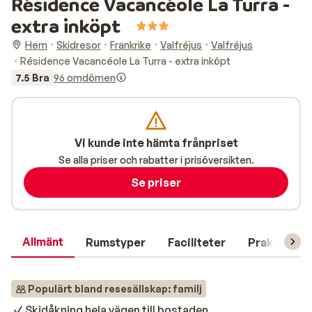
Résidence Vacancéole La Turra -
extra inköpt
Hem
Skidresor
Frankrike
Valfréjus
Valfréjus
Résidence Vacancéole La Turra - extra inköpt
7.5 Bra
96 omdömen
Vi kunde inte hämta frånpriset
Se alla priser och rabatter i prisöversikten.
Se priser
Allmänt
Rumstyper
Faciliteter
Praktisk in
Populärt bland resesällskap: familj
Skidåkning hela vägen till bostaden