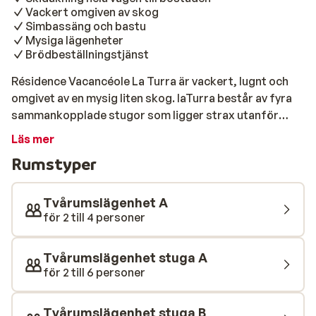
Vackert omgiven av skog
Simbassäng och bastu
Mysiga lägenheter
Brödbeställningstjänst
Résidence Vacancéole La Turra är vackert, lugnt och
omgivet av en mysig liten skog. laTurra består av fyra
sammankopplade stugor som ligger strax utanför
centrala Valfréjus. Vid goda snöförhållanden kan du
Läs mer
åka hela vägen från pisten tillbaka till dörren. De
Rumstyper
charmiga lägenheterna är bekvämt inredda med
mycket varma färger, och gör att du känner dig som
hemma här. Rummen har alla bekvämligheter, inklusive
Tvårumslägenhet A
en rymlig balkong, omfattande pentry och ett fint
för 2 till 4 personer
badrum. Du kan få upp värmen i bastun eller ta ett
uppfriskande dopp i den uppvärmda utomhuspoolen. I
Tvårumslägenhet stuga A
Valfrejus centrum hittar du flera restauranger och
för 2 till 6 personer
barer där du kan njuta av en god middag och en drink.
Tvårumslägenhet stuga B