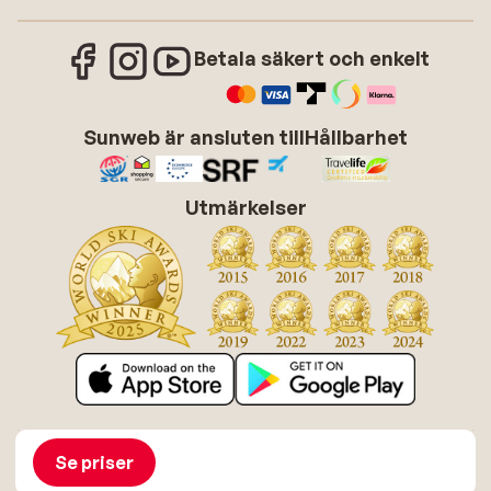
Betala säkert och enkelt
Sunweb är ansluten till
Hållbarhet
Utmärkelser
Om Sunweb
Jobba hos Sunweb
Allmänna villkor
Cookies
Se priser
Tillgänglighetsdirektiv
Ansvarsfriskrivning
Sitemap