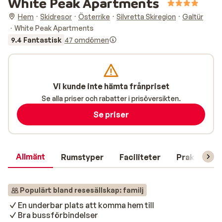
White Peak Apartments
Hem
Skidresor
Österrike
Silvretta Skiregion
Galtür
White Peak Apartments
9.4 Fantastisk
47 omdömen
Vi kunde inte hämta frånpriset
Se alla priser och rabatter i prisöversikten.
Se priser
Allmänt
Rumstyper
Faciliteter
Praktisk in
Populärt bland resesällskap: familj
En underbar plats att komma hem till
Bra bussförbindelser