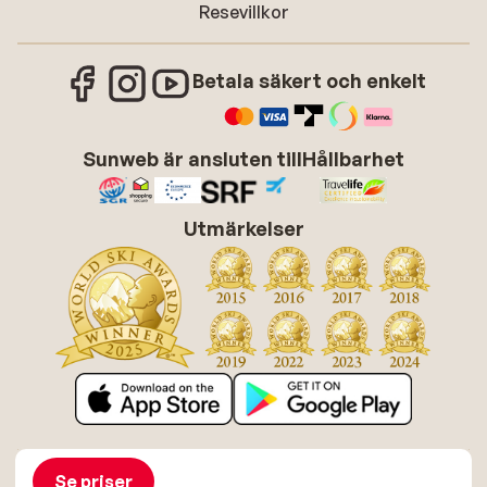
Resevillkor
Betala säkert och enkelt
Sunweb är ansluten till
Hållbarhet
Utmärkelser
Om Sunweb
Jobba hos Sunweb
Allmänna villkor
Cookies
Se priser