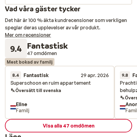
Vad våra gäster tycker
Det här är 100 % äkta kundrecensioner som verkligen
speglar deras upplevelser av vår produkt.
Mer om recensioner
Fantastisk
9.4
47 omdömen
Mest bokad av familj
Fantastisk
29 apr. 2026
F
8.4
9.8
Superschoon en ruim appartement
Superschoon en ruim appartement
Prachti
Prachti
behulp
behulp
Översätt till svenska
Övers
Eline
Ano
Familj
Famil
Visa alla 47 omdömen
Läge