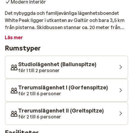
Modern interiör
Det nybyggda och familjevänliga lägenhetsboendet
White Peak ligger i utkanten av Galtür och bara 3,5 km
från pisterna. Skidbussen stannar ca. 20 meter från
lägenheterna och tar dig smidigt till skidliften så att du
Läs mer
kan ge dig ut i de breda pisterna. Skidorten Ischgl
Rumstyper
ligger bara 7 km bort och skidbussen går även hit.
Boendet öppnar dörrarna för första gången under
2018 och består av rymliga, moderna lägenheter med
Studiolägenhet (Ballunspitze)
fina kök, 1-2 sovrum och antingen balkong eller terrass
för 1 till 2 personer
med utsikt över Alperna.
Trerumslägenhet I (Gorfenspitze)
för 2 till 6 personer
Trerumslägenhet II (Greitspitze)
för 2 till 6 personer
Faciliteter