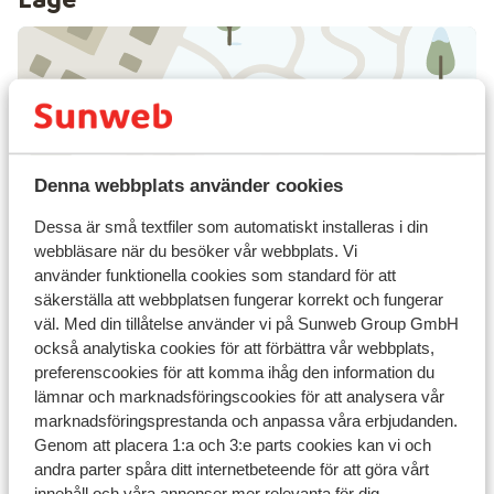
Visa på karta
Denna webbplats använder cookies
Dessa är små textfiler som automatiskt installeras i din
webbläsare när du besöker vår webbplats. Vi
I området
använder funktionella cookies som standard för att
Avstånd till centrum: ischgl är ca 7 km, galtür är ca
säkerställa att webbplatsen fungerar korrekt och fungerar
1,5 km
väl. Med din tillåtelse använder vi på Sunweb Group GmbH
Avstånd till pist ca 3,5 km
också analytiska cookies för att förbättra vår webbplats,
Avstånd till skidbuss ca 20 m ( skidbuss är gratis
preferenscookies för att komma ihåg den information du
vid uppvisat liftkort / gäskort)
lämnar och marknadsföringscookies för att analysera vår
Avstånd till skidlift ischgl är ca 7 km: galtür är ca
marknadsföringsprestanda och anpassa våra erbjudanden.
3,5 km
Genom att placera 1:a och 3:e parts cookies kan vi och
Närmaste kiosk ca 1 km
andra parter spåra ditt internetbeteende för att göra vårt
innehåll och våra annonser mer relevanta för dig.