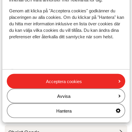
Mellan galtür och ischgl
Genom att klicka på "Acceptera cookies" godkänner du
Liftkort/Utrustning/Skidskola
placeringen av alla cookies. Om du klickar på "Hantera" kan
du hitta mer information inklusive en lista över cookies där
Liftkort
du kan välja vilka cookies du vill tillåta. Du kan ändra dina
preferenser eller återkalla ditt samtycke när som helst.
Skidskola
Utrustning
Acceptera cookies
Andra boenden i Silvretta Skiregion
Avvisa
Hotel Fliana
Hantera
Hotel Almhof