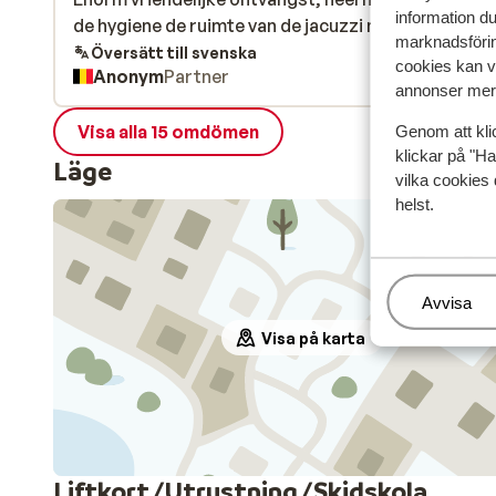
information d
de hygiene de ruimte van de jacuzzi moet beter.
de hygiene de ruimte van de jacuzzi moet beter.
marknadsförin
Översätt till svenska
cookies kan vi
Anonym
Partner
annonser mer 
Visa alla 15 omdömen
Genom att kli
klickar på "Ha
Läge
vilka cookies 
helst.
Hantera
Avvisa
Visa på karta
Liftkort/Utrustning/Skidskola