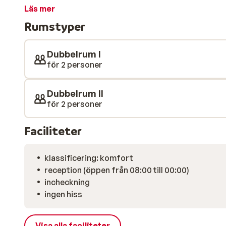
atmosfäriska (cocktail)baren. Vill du varva ner? Njut 
Läs mer
njut av den fantastiska utsikten från solterrassen.
Rumstyper
att få en toppen-semester!
Dubbelrum I
för 2 personer
Dubbelrum II
för 2 personer
Faciliteter
klassificering: komfort
reception (öppen från 08:00 till 00:00)
incheckning
ingen hiss
Visa alla faciliteter