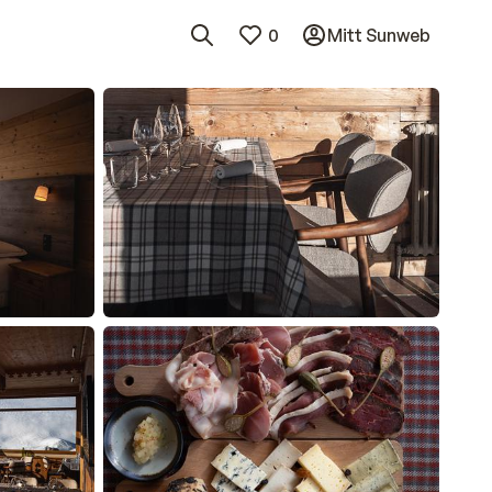
0
Mitt Sunweb