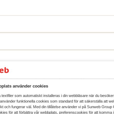
speglar deras upplevelser av vår produkt.
Mer om recensio
plats använder cookies
textfiler som automatiskt installeras i din webbläsare när du besöker
Mest bokad av p
 använder funktionella cookies som standard för att säkerställa att w
ekt och fungerar väl. Med din tillåtelse använder vi på Sunweb Gro
2026
Fantastisk
21 jan.
8.6
kies för att förbättra vår webbplats, preferenscookies för att komma 
kel
kel
Bel hôtel bien situé, propre avec un bon restaurant
Bel hôtel bien situé, propre avec un bon restaurant