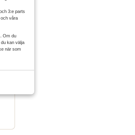
och 3:e parts
l och våra
s. Om du
 du kan välja
ycke när som