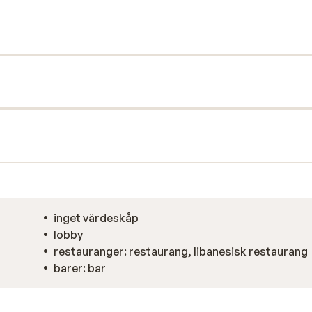
av en välgörande behandling i spaet eller
 På Hotel Les Cèdres kommer du garanterat
inget värdeskåp
lobby
restauranger: restaurang, libanesisk restaurang
barer: bar