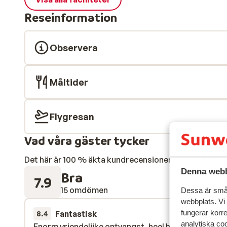
Reseinformation
Observera
Måltider
Flygresan
Vad våra gäster tycker
Det här är 100 % äkta kundrecensioner som verkligen 
Denna webb
Bra
7.9
15 omdömen
Dessa är små 
webbplats. Vi
fungerar korr
Fantastisk
15 mars 
8.4
analytiska coo
Enorm vriendelijke ontvangst, heel hulpvaardig. en
Enorm vriendelijke ontvangst, heel hulpvaardig. en