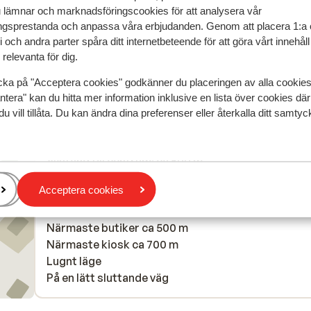
u lämnar och marknadsföringscookies för att analysera vår
personnel est très sympa.
personnel est très sympa.
gsprestanda och anpassa våra erbjudanden. Genom att placera 1:a 
Översätt till svenska
 och andra parter spåra ditt internetbeteende för att göra vårt innehål
Daniel
Ensam förälder
relevanta för dig.
cka på "Acceptera cookies" godkänner du placeringen av alla cookie
ntera" kan du hitta mer information inklusive en lista över cookies där
du vill tillåta. Du kan ändra dina preferenser eller återkalla ditt samt
I området
Avstånd till centrum: ca 500 m
Avstånd till pist ca 0 m
Acceptera cookies
Avstånd till skidbuss ca 350 m
Avstånd till skidlift ca 100 m
Närmaste butiker ca 500 m
Närmaste kiosk ca 700 m
Lugnt läge
På en lätt sluttande väg