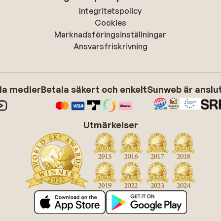
Integritetspolicy
Cookies
Marknadsföringsinställningar
Ansvarsfriskrivning
ala medier
Betala säkert och enkelt
Sunweb är anslute
Utmärkelser