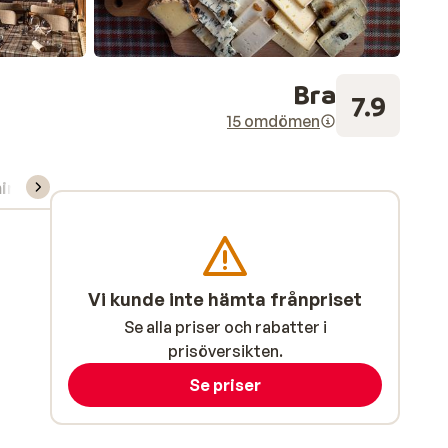
Bra
7.9
15 omdömen
ning/Skidskola
Vi kunde inte hämta frånpriset
Se alla priser och rabatter i
prisöversikten.
Se priser