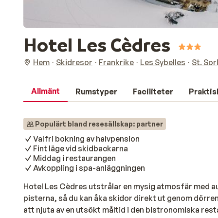
Hotel Les Cèdres
Hem
Skidresor
Frankrike
Les Sybelles
St. Sor
Allmänt
Rumstyper
Faciliteter
Praktis
Populärt bland resesällskap: partner
Valfri bokning av halvpension
Fint läge vid skidbackarna
Middag i restaurangen
Avkoppling i spa-anläggningen
Hotel Les Cèdres utstrålar en mysig atmosfär med aut
pisterna, så du kan åka skidor direkt ut genom dörre
att njuta av en utsökt måltid i den bistronomiska resta