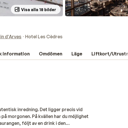
Visa alla 18 bilder
lin d'Arves
Hotel Les Cèdres
k information
Omdömen
Läge
Liftkort/Utrust
entisk inredning. Det ligger precis vid
n på morgonen. På kvällen har du möjlighet
urangen, följt av en drink i den