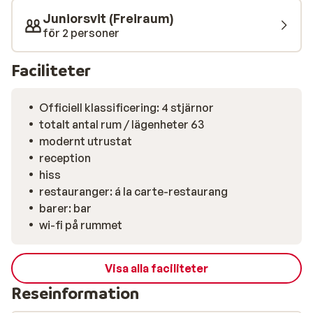
bekväma läge gör hotellet till ett verkligt paradis för
Juniorsvit (Freiraum)
vintersportentusiaster, och ger dig snabb och enkel
för 2 personer
tillgång till Schladmings stora skidområde.
Faciliteter
Officiell klassificering: 4 stjärnor
totalt antal rum / lägenheter 63
modernt utrustat
reception
hiss
restauranger: á la carte-restaurang
barer: bar
wi-fi på rummet
Visa alla faciliteter
Reseinformation