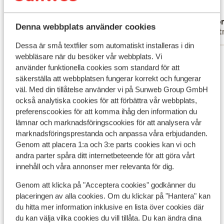
Översätt till svenska
Anonym
Ano
Denna webbplats använder cookies
Partner
Part
Dessa är små textfiler som automatiskt installeras i din
Visa alla 5 omdömen
webbläsare när du besöker vår webbplats. Vi
använder funktionella cookies som standard för att
Läge
säkerställa att webbplatsen fungerar korrekt och fungerar
väl. Med din tillåtelse använder vi på Sunweb Group GmbH
också analytiska cookies för att förbättra vår webbplats,
preferenscookies för att komma ihåg den information du
lämnar och marknadsföringscookies för att analysera vår
Visa på karta
marknadsföringsprestanda och anpassa våra erbjudanden.
Genom att placera 1:a och 3:e parts cookies kan vi och
andra parter spåra ditt internetbeteende för att göra vårt
innehåll och våra annonser mer relevanta för dig.
Genom att klicka på "Acceptera cookies" godkänner du
I området
placeringen av alla cookies. Om du klickar på "Hantera" kan
I centrum
du hitta mer information inklusive en lista över cookies där
Avstånd till pist ca 300 m
du kan välja vilka cookies du vill tillåta. Du kan ändra dina