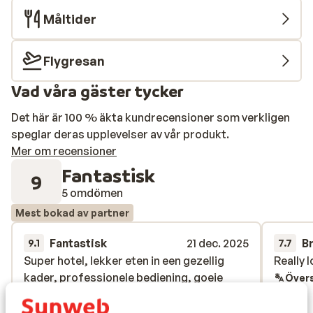
Måltider
Flygresan
Vad våra gäster tycker
Det här är 100 % äkta kundrecensioner som verkligen
speglar deras upplevelser av vår produkt.
Mer om recensioner
Fantastisk
9
5 omdömen
Mest bokad av partner
Fantastisk
21 dec. 2025
B
9.1
7.7
Super hotel, lekker eten in een gezellig
Super hotel, lekker eten in een gezellig
Really l
Really l
kader, professionele bediening, goeie
kader, professionele bediening, goeie
Övers
welness, voldoende grote badkamer en
welness, voldoende grote badkamer en
douche
douche