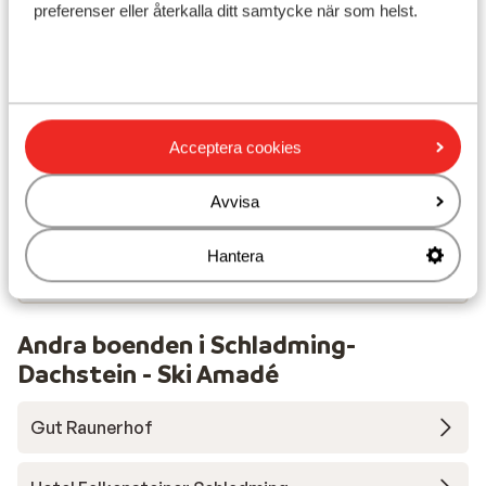
Avstånd till skidlift planai är ca 300 m
preferenser eller återkalla ditt samtycke när som helst.
Närmaste butiker ca 100 m
Liftkort/Utrustning/Skidskola
Liftkort
Acceptera cookies
Avvisa
Skidskola
Hantera
Utrustning
Andra boenden i Schladming-
Dachstein - Ski Amadé
Gut Raunerhof