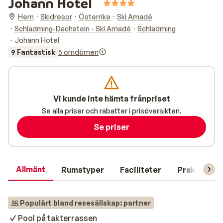
Johann Hotel
Hem
Skidresor
Österrike
Ski Amadé
Schladming-Dachstein - Ski Amadé
Schladming
Johann Hotel
9 Fantastisk
5 omdömen
Vi kunde inte hämta frånpriset
Se alla priser och rabatter i prisöversikten.
Se priser
Allmänt
Rumstyper
Faciliteter
Praktisk in
Populärt bland resesällskap: partner
Pool på takterrassen