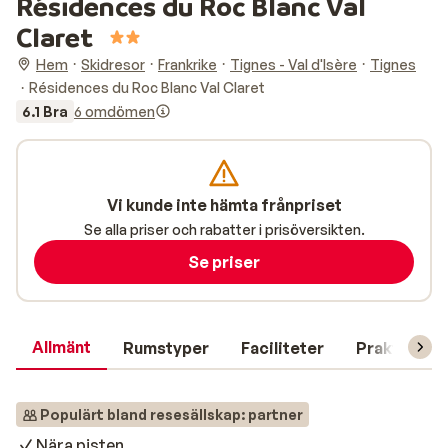
Résidences du Roc Blanc Val
Claret
Hem
Skidresor
Frankrike
Tignes - Val d'Isère
Tignes
Résidences du Roc Blanc Val Claret
6.1 Bra
6 omdömen
Vi kunde inte hämta frånpriset
Se alla priser och rabatter i prisöversikten.
Se priser
Allmänt
Rumstyper
Faciliteter
Praktisk in
Populärt bland resesällskap: partner
Nära pisten