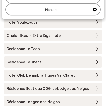
Andra boenden i Tignes - Val d'Isère
Hantera
Hotel Voulezvous
Chalet Skadi - Extra lägenheter
Residence Le Taos
Résidence Le Jhana
Hotel Club Belambra Tignes Val Claret
Résidence Boutique CGH Le Lodge des Neiges
Résidence Lodges des Neiges