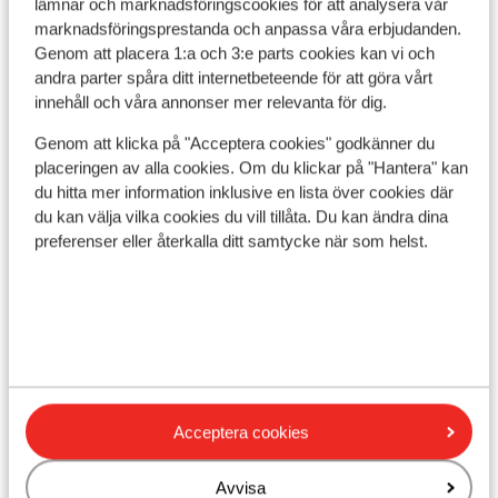
lämnar och marknadsföringscookies för att analysera vår
marknadsföringsprestanda och anpassa våra erbjudanden.
Genom att placera 1:a och 3:e parts cookies kan vi och
andra parter spåra ditt internetbeteende för att göra vårt
I området
innehåll och våra annonser mer relevanta för dig.
Avstånd till centrum: ca 200 m
Genom att klicka på "Acceptera cookies" godkänner du
Boendet ligger utspritt i byn
placeringen av alla cookies. Om du klickar på "Hantera" kan
Avstånd till pist ca 200 m
du hitta mer information inklusive en lista över cookies där
Avstånd till skidlift ca 200 m
du kan välja vilka cookies du vill tillåta. Du kan ändra dina
Närmaste butiker ca 200 m
preferenser eller återkalla ditt samtycke när som helst.
Liftkort/Utrustning/Skidskola
Liftkort
Skidskola
Acceptera cookies
Utrustning
Avvisa