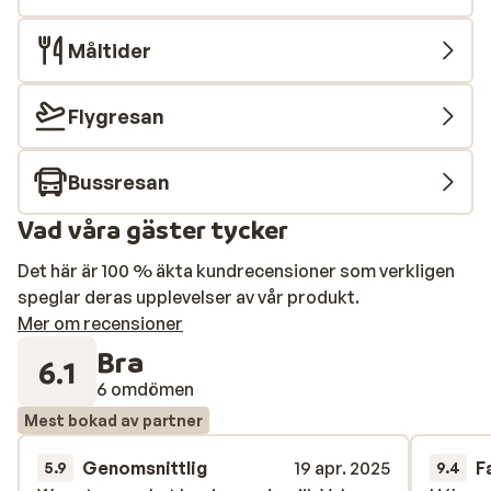
Måltider
Flygresan
Bussresan
Vad våra gäster tycker
Det här är 100 % äkta kundrecensioner som verkligen
speglar deras upplevelser av vår produkt.
Mer om recensioner
Bra
6.1
6 omdömen
Mest bokad av partner
Genomsnittlig
19 apr. 2025
F
5.9
9.4