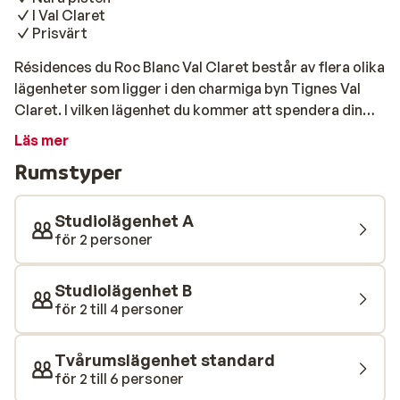
I Val Claret
Prisvärt
Résidences du Roc Blanc Val Claret består av flera olika
lägenheter som ligger i den charmiga byn Tignes Val
Claret. I vilken lägenhet du kommer att spendera din
semester får du veta först vid ankomsten. Alla
Läs mer
lägenheter ligger nära både pister och liften. Detta är
Rumstyper
ett perfekt boende för alla som fäster större vikt vid
området och ett rimligt pris än själva boendet.
Lägenheterna på Résidence du Roc Blanc Val Claret är
Studiolägenhet A
enkelt och individuellt inredda. De fina pisterna i Tignes
för 2 personer
inbjuder dig till härliga dagar i snön och på kvällen kan
du ta en öl i Val Clarets charmiga centrum.
Studiolägenhet B
för 2 till 4 personer
Tvårumslägenhet standard
för 2 till 6 personer