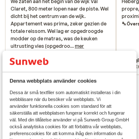
We zaten aan het begin van de wijk Val
We zaten aan het begin van de wijk Val
Héberge
Héberge
Claret, 800 meter lopen naar de piste. Wel
Claret, 800 meter lopen naar de piste. Wel
propre,
propre,
dicht bij het centrum van de wijk.
dicht bij het centrum van de wijk.
proxim
proxim
Appartement was prima, zeker gezien de
Appartement was prima, zeker gezien de
Övers
totale reissom. Wel lag er opgedroogde
totale reissom. Wel lag er opgedroogde
modder op de matras, was de keuken
modder op de matras, was de keuken
uitrusting vies (opgedroogde etensresten
uitrusting vies (opgedroo...
mer
op de borden en messen). Is niet nodig , er
Översätt till svenska
M ten Berg
Virg
was een prima werkende vaatwasser
Familj
Part
aanwezig. Verder prima appartement in
gebouw La Slalom met goede lockers in de
Denna webbplats använder cookies
Visa alla 6 omdömen
kelder voor ski’s en Snowboards. Mooie
reissom inclusief piste pas.
Läge
Dessa är små textfiler som automatiskt installeras i din
webbläsare när du besöker vår webbplats. Vi
använder funktionella cookies som standard för att
säkerställa att webbplatsen fungerar korrekt och fungerar
väl. Med din tillåtelse använder vi på Sunweb Group GmbH
också analytiska cookies för att förbättra vår webbplats,
Visa på karta
preferenscookies för att komma ihåg den information du