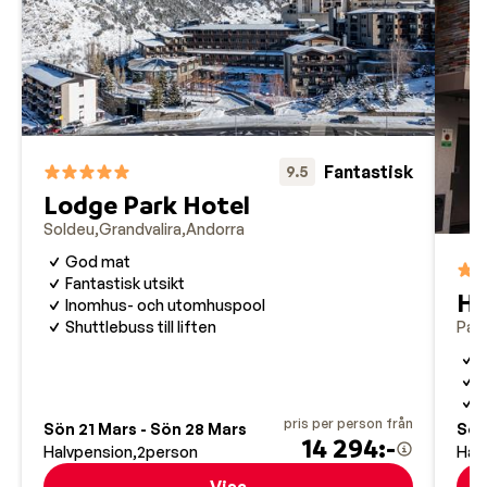
Fantastisk
9.5
Lodge Park Hotel
Soldeu
Grandvalira
Andorra
God mat
Fantastisk utsikt
Ho
Inomhus- och utomhuspool
Pas 
Shuttlebuss till liften
C
P
pris per person från
Sön 21 Mars - Sön 28 Mars
Sön
14 294:-
Halvpension
2
person
Hal