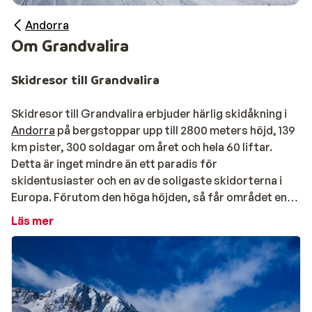
Andorra
Om Grandvalira
Skidresor till Grandvalira
Skidresor till Grandvalira erbjuder härlig skidåkning i
Andorra
på bergstoppar upp till 2800 meters höjd, 139
km pister, 300 soldagar om året och hela 60 liftar.
Detta är inget mindre än ett paradis för
skidentusiaster och en av de soligaste skidorterna i
Europa. Förutom den höga höjden, så får området en
bra draghjälp av de nästan 1100 snökanonerna som
Läs mer
håller snön färsk och pisterna vackert vita.
Skidbackarna i Grandvalira har något för alla. Här finns
vackra, breda pister med gott om plats att öva sig på
för både barn och ovana skidåkare. Området bjuder