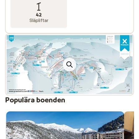
afterski-barer som är välbesökta av internationella
artister.
42
Släpliftar
Skidresor i Grandvalira – Alltid inklusive liftkort
Sunweb har ett stort utbud av skidresor till
Grandvalira. Oavsett om din skidsemester ska vara
billig, lyxig eller bara till bästa priset, har Sunweb rätt
skidresor för dig. Semesterbostäderna består främst
av hotell och lägenheter. När du bokar skidresor till
Andorra med Sunweb inkluderas alltid liftkort i priset.
Populära boenden