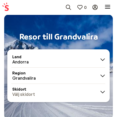
0
Resor till Grandvalira
Land
Andorra
Region
Grandvalira
Skidort
Välj skidort