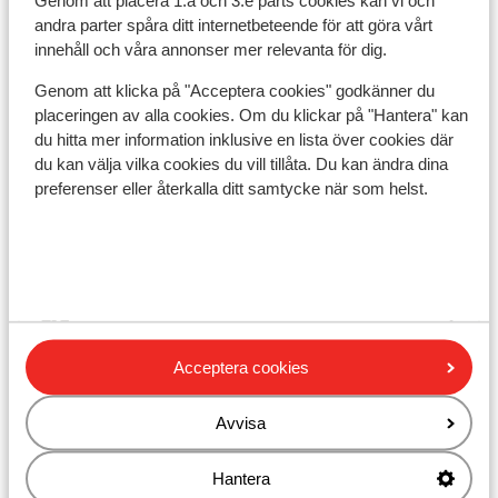
Genom att placera 1:a och 3:e parts cookies kan vi och
Avstånd till pist zillertal arena är ca 2500 m
andra parter spåra ditt internetbeteende för att göra vårt
Avstånd till skidbuss ca 150 m
innehåll och våra annonser mer relevanta för dig.
Avstånd till skidlift achterbahn 1 är ca 2700 m
Lugnt läge
Genom att klicka på "Acceptera cookies" godkänner du
placeringen av alla cookies. Om du klickar på "Hantera" kan
Liftkort/Utrustning/Skidskola
du hitta mer information inklusive en lista över cookies där
du kan välja vilka cookies du vill tillåta. Du kan ändra dina
preferenser eller återkalla ditt samtycke när som helst.
Liftkort
Skidskola
Utrustning
Acceptera cookies
Andra boenden i Zillertal Arena
Avvisa
s' Anderl Apparthaus
Hantera