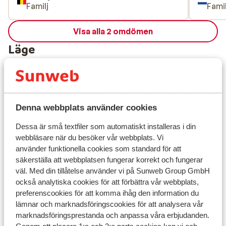
Familj
Famil
Visa alla 2 omdömen
Läge
Denna webbplats använder cookies
Visa på karta
Dessa är små textfiler som automatiskt installeras i din
webbläsare när du besöker vår webbplats. Vi
använder funktionella cookies som standard för att
säkerställa att webbplatsen fungerar korrekt och fungerar
I området
väl. Med din tillåtelse använder vi på Sunweb Group GmbH
Avstånd till centrum: ca 900 m
också analytiska cookies för att förbättra vår webbplats,
Avstånd till flygplats innsbruck är ca 65 km:
preferenscookies för att komma ihåg den information du
Münich ca 186 km
lämnar och marknadsföringscookies för att analysera vår
marknadsföringsprestanda och anpassa våra erbjudanden.
Avstånd till tågstation zell am ziller är ca 850 m