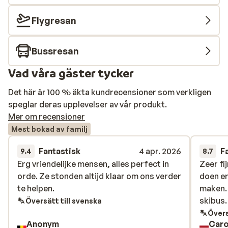
Flygresan
Bussresan
Vad våra gäster tycker
Det här är 100 % äkta kundrecensioner som verkligen
speglar deras upplevelser av vår produkt.
Mer om recensioner
Mest bokad av familj
Fantastisk
4 apr. 2026
F
9.4
8.7
Erg vriendelijke mensen, alles perfect in
Erg vriendelijke mensen, alles perfect in
Zeer fi
Zeer fi
orde. Ze stonden altijd klaar om ons verder
orde. Ze stonden altijd klaar om ons verder
doen er
doen er
te helpen.
te helpen.
maken. 
maken. 
skibus.
skibus.
Översätt till svenska
Övers
Anonym
Caro