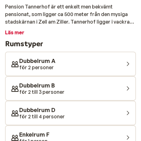
Pension Tannerhof är ett enkelt men bekvämt
pensionat, som ligger ca 500 meter från den mysiga
stadskärnan i Zell am Ziller. Tannerhof ligger i vackra
omgivningar skidbussen stanna 150 m från boendet. På
Läs mer
Pension Tannerhof börjar du dagen med en läcker
Rumstyper
frukost som bereds av lokala råvaror. Pensionatet är
traditionellt inrett och rummen är mysiga och
hemtrevliga.
Dubbelrum A
för 2 personer
Dubbelrum B
för 2 till 3 personer
Dubbelrum D
för 2 till 4 personer
Enkelrum F