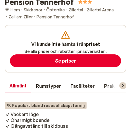
Pension Tannerhof
Hem
Skidresor
Österrike
Zillertal
Zillertal Arena
Zell am Ziller
Pension Tannerhof
Vi kunde inte hämta frånpriset
Se alla priser och rabatter i prisöversikten.
Se priser
Allmänt
Rumstyper
Faciliteter
Praktisk in
Populärt bland resesällskap: familj
Vackert läge
Charmigt boende
Gångavstånd till skidbuss